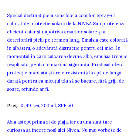
Special destinat pielii sensibile a copiilor, Spray-ul
colorat de protecţie solară de la NIVEA Sun protejează
eficient chiar şi împotriva arsurilor solare şi a
deteriorării pielii pe termen lung. Emulsia este colorată
în albastru, o adevărată distracție pentru cei mici. În
momentul în care culoarea devine albă, emulsia trebuie
reaplicată, pentru o maximă siguranță. Produsul oferă
protecţie imediată şi are o rezistenţă la apă de lungă
durată pentru ca micuţul tău să se bucure, fără griji, de
soare, oriunde ar fi.
Preţ
: 45,99 Lei, 200 ml, SPF 50
Abia astept prima zi de plaja, iar eu una sunt tare
curioasa sa incerc noul ulei Nivea. Nu mai vorbesc de