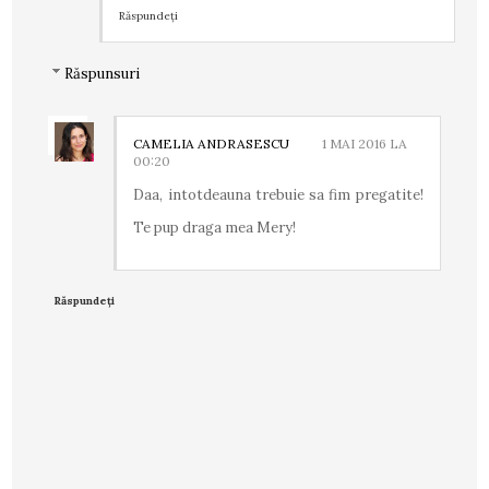
Răspundeți
Răspunsuri
CAMELIA ANDRASESCU
1 MAI 2016 LA
00:20
Daa, intotdeauna trebuie sa fim pregatite!
Te pup draga mea Mery!
Răspundeți