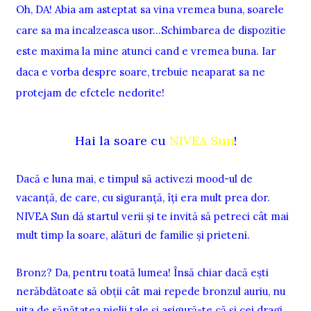
Oh, DA! Abia am asteptat sa vina vremea buna, soarele
care sa ma incalzeasca usor...Schimbarea de dispozitie
este maxima la mine atunci cand e vremea buna. Iar
daca e vorba despre soare, trebuie neaparat sa ne
protejam de efctele nedorite!
Hai la soare cu
NIVEA Sun
!
Dacă e luna mai, e timpul să activezi mood-ul de
vacanţă, de care, cu siguranţă, îți era mult prea dor.
NIVEA Sun dă startul verii şi te invită să petreci cât mai
mult timp la soare, alături de familie și prieteni.
Bronz? Da, pentru toată lumea! Însă chiar dacă ești
nerăbdătoate să obţii cât mai repede bronzul auriu, nu
uita de sănătatea pielii tale și asigură-te că și cei dragi