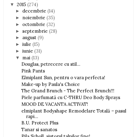
2015
(274)
▼
decembrie
(14)
►
noiembrie
(35)
►
octombrie
(32)
►
septembrie
(28)
►
august
(9)
►
iulie
(15)
►
iunie
(31)
►
mai
(13)
▼
Douglas, petrecere cu stil...
Pink Pants
Elmiplant Sun, pentru o vara perfecta!
Make-up by Paula's Choice
The Grand Brunch - The Perfect Brunch!!!
Piele parfumată cu C-THRU Deo Body Sprays
MOOD DE VACANTA ACTIVAT!
elmiplant Bodyshape Remodelare Totală – pasul
rapi...
B.U. Protect Plus
Tanar si sanatos
Pila Scholl, ajutorul talpilor fine!