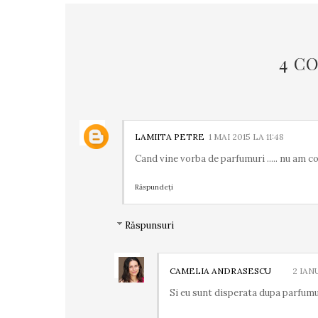
4 C
LAMIITA PETRE
1 MAI 2015 LA 11:48
Cand vine vorba de parfumuri ..... nu am con
Răspundeți
Răspunsuri
CAMELIA ANDRASESCU
2 IAN
Si eu sunt disperata dupa parfumu