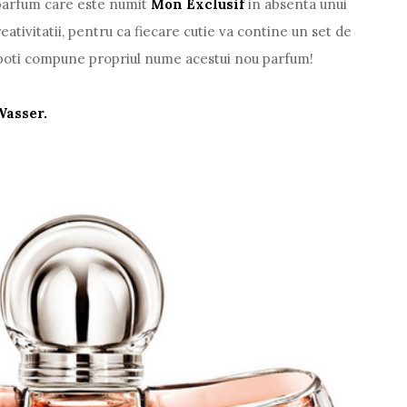
 parfum care este numit
Mon Exclusif
in absenta unui
eativitatii, pentru ca fiecare cutie va contine un set de
a poti compune propriul nume acestui nou parfum!
Wasser
.