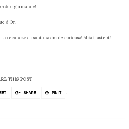
corduri gurmande!
ue d'Or.
sa recunosc ca sunt maxim de curioasa! Abia il astept!
RE THIS POST
EET
SHARE
PIN IT