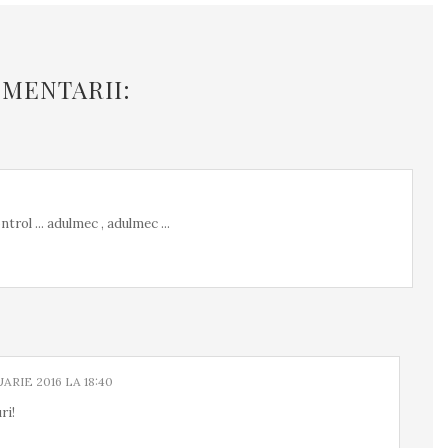
OMENTARII:
trol ... adulmec , adulmec ...
UARIE 2016 LA 18:40
ri!