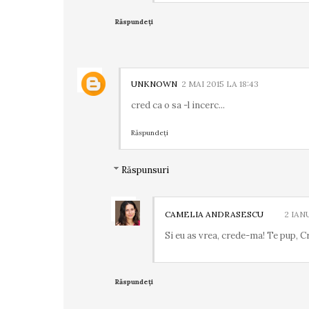
Răspundeți
UNKNOWN
2 MAI 2015 LA 18:43
cred ca o sa -l incerc...
Răspundeți
Răspunsuri
CAMELIA ANDRASESCU
2 IAN
Si eu as vrea, crede-ma! Te pup, Cr
Răspundeți