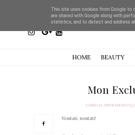
This site uses cookies from Google to de
are shared with Google along with perfo
statistics, and to detect and address a
HOME
BEAUTY
Mon Exclu
CAMELIA ANDRASESCU
5/
Noutati, noutati!