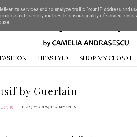
liver its services and to analyze traffic. Your IP address and u
rmance and security metrics to ensure quality of service, gene
buse.
FASHION
LIFESTYLE
SHOP MY CLOSET
sif by Guerlain
01/2015
READ (
WORDS)
4 COMMENTS