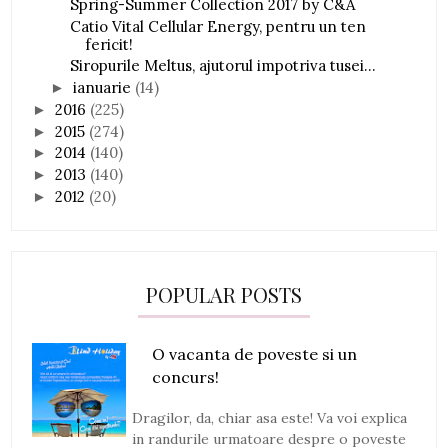
Spring-Summer Collection 2017 by C&A
Catio Vital Cellular Energy, pentru un ten
fericit!
Siropurile Meltus, ajutorul impotriva tusei...
ianuarie
(14)
►
2016
(225)
►
2015
(274)
►
2014
(140)
►
2013
(140)
►
2012
(20)
►
POPULAR POSTS
O vacanta de poveste si un
concurs!
Dragilor, da, chiar asa este! Va voi explica
in randurile urmatoare despre o poveste