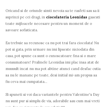
Oricand si de oriunde simti nevoia sa te rasfeti sau sa ii
suprinzi pe cei dragi, in
ciocolateria Leonidas
gasesti
toate mijloacele necesare pentru un moment de o
savoare sofisticata.
Eu trebuie sa recunosc ca nu pot trai fara ciocolata! Nu
pot si gata, prin urmare nu imi lipseste niciodata din
casa, pot spune ca sunt o cunoscatoare fina si o mare
consumatoare! Pralinele Leonidas imi plac insa atat de
muuuult incat nu ma pot abtine atunci cand desfac cutia
sa nu le mananc pe toate, desi initial mi-am propus sa
fiu ceva mai cumpatata...
Si spuneti si voi daca variantele pentru Valentine's Day
nu sunt pur si simplu de vis, adorabile sau cum mai vreti