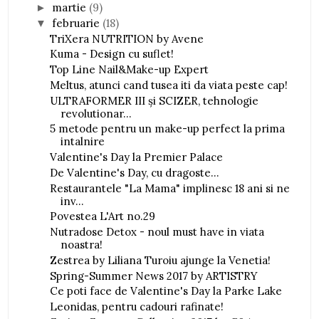
martie
(9)
►
februarie
(18)
▼
TriXera NUTRITION by Avene
Kuma - Design cu suflet!
Top Line Nail&Make-up Expert
Meltus, atunci cand tusea iti da viata peste cap!
ULTRAFORMER III și SCIZER, tehnologie
revolutionar...
5 metode pentru un make-up perfect la prima
intalnire
Valentine's Day la Premier Palace
De Valentine's Day, cu dragoste...
Restaurantele "La Mama" implinesc 18 ani si ne
inv...
Povestea L'Art no.29
Nutradose Detox - noul must have in viata
noastra!
Zestrea by Liliana Turoiu ajunge la Venetia!
Spring-Summer News 2017 by ARTISTRY
Ce poti face de Valentine's Day la Parke Lake
Leonidas, pentru cadouri rafinate!