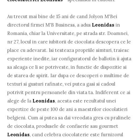
Au trecut mai bine de 15 ani de cand Jolyon M'Bei
directorul firmei M'B Business, a adus
Leonidas
in
Romania, chiar la Universitate, pe strada str. Doamnei,
nr 27, locul in care iubitorii de ciocolata descopera ce le
place cu adevarat. Isi testeaza propriile simturi, traiesc
experiente inedite, iar configuratorul de ballotin ii ajuta
sa aleaga ce li se potriveste, in functie de dispozitie si
de starea de spirit. Iar dupa ce descoperi o multime de
texturi si gusturi rafinate, vei putea gasi si cadoul
potrivit pentru persoanele din viata ta. Indiferent ce ai
alege de la
Leonidas
, acesta este rezultatul unei
expertize de peste 100 de ani a maestrilor ciocolatieri
belgieni. Cum ai putea sa dai vreodata gres cu pralinele
de ciocolata, produsele de confiserie sau gourmet
Leonidas
, cand celebra ciocolaterie este furnizorul