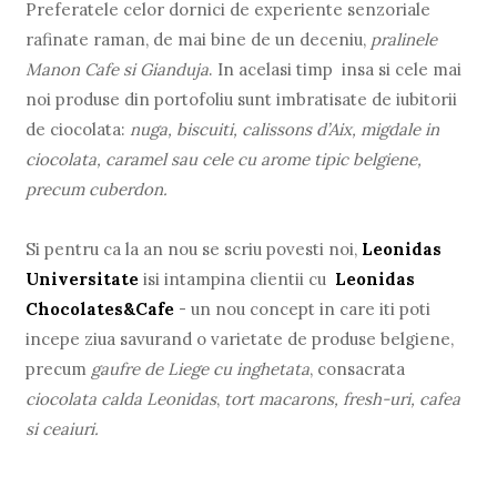
Preferatele celor dornici de experiente senzoriale
rafinate raman, de mai bine de un deceniu,
pralinele
Manon Cafe si Gianduja
. In acelasi timp insa si cele mai
noi produse din portofoliu sunt imbratisate de iubitorii
de ciocolata:
nuga, biscuiti, calissons d’Aix, migdale in
ciocolata, caramel sau cele cu arome tipic belgiene,
precum cuberdon.
Si pentru ca la an nou se scriu povesti noi,
Leonidas
Universitate
isi intampina clientii cu
Leonidas
Chocolates&Cafe
- un nou concept in care iti poti
incepe ziua savurand o varietate de produse belgiene,
precum
gaufre de Liege cu inghetata
, consacrata
ciocolata calda Leonidas
,
tort macarons, fresh-uri, cafea
si ceaiuri.