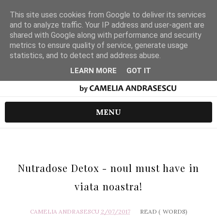
This site uses cookies from Google to deliver its services
and to analyze traffic. Your IP address and user-agent are
shared with Google along with performance and security
metrics to ensure quality of service, generate usage
statistics, and to detect and address abuse.
LEARN MORE
GOT IT
MENU
Nutradose Detox - noul must have in
viata noastra!
CAMELIA ANDRASESCU
2/07/2017
READ (
WORDS)