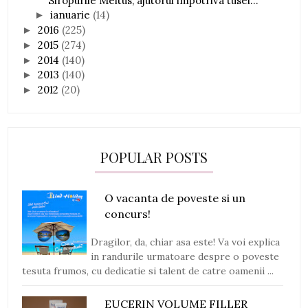
Siropurile Meltus, ajutorul impotriva tusei...
ianuarie
(14)
►
2016
(225)
►
2015
(274)
►
2014
(140)
►
2013
(140)
►
2012
(20)
►
POPULAR POSTS
O vacanta de poveste si un
concurs!
Dragilor, da, chiar asa este! Va voi explica
in randurile urmatoare despre o poveste
tesuta frumos, cu dedicatie si talent de catre oamenii ...
EUCERIN VOLUME FILLER