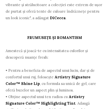
vibrante și strălucitoare a colecției este extrem de ușor
de purtat și oferă tente de culoare îndrăznețe pentru
un look iconic", a adăugat
DiCecca
.
FRUMUSEȚE ȘI ROMANTISM
Amestecă și joacă-te cu intensitatea culorilor și
descoperă nuanțe fresh:
•
Pentru a beneficia de aspectul unui luciu, dar și de
confortul unui ruj, folosește
Artistry Signature
Color™ Shine Lip
, cu formula sa unică de gel, care
oferă buzelor un aspect plin și luminos.
•
Obține aspectul unui ten radios cu
Artistry
Signature Color™ Highlighting Tint
. Adaugă