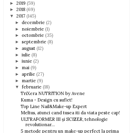
2019
(59)
►
2018
(69)
►
2017
(145)
▼
decembrie
(2)
►
noiembrie
(1)
►
octombrie
(35)
►
septembrie
(8)
►
august
(12)
►
iulie
(8)
►
iunie
(2)
►
mai
(9)
►
aprilie
(27)
►
martie
(9)
►
februarie
(18)
▼
TriXera NUTRITION by Avene
Kuma - Design cu suflet!
Top Line Nail&Make-up Expert
Meltus, atunci cand tusea iti da viata peste cap!
ULTRAFORMER III și SCIZER, tehnologie
revolutionar...
5 metode pentru un make-up perfect la prima