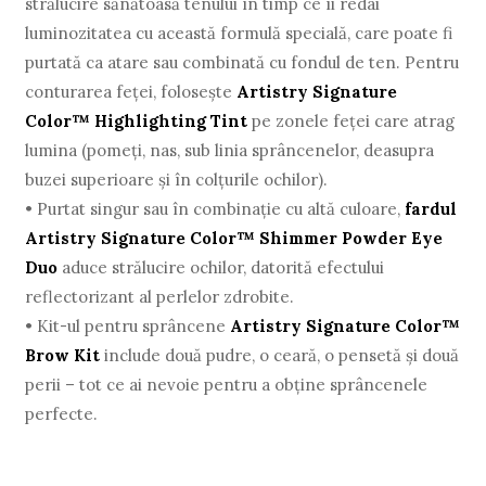
strălucire sănătoasă tenului în timp ce îi redai
luminozitatea cu această formulă specială, care poate fi
purtată ca atare sau combinată cu fondul de ten. Pentru
conturarea feței, folosește
Artistry Signature
Color™ Highlighting Tint
pe zonele feței care atrag
lumina (pomeți, nas, sub linia sprâncenelor, deasupra
buzei superioare și în colțurile ochilor).
•
Purtat singur sau în combinație cu altă culoare,
fardul
Artistry Signature Color™ Shimmer Powder Eye
Duo
aduce strălucire ochilor, datorită efectului
reflectorizant al perlelor zdrobite.
•
Kit-ul pentru sprâncene
Artistry Signature Color™
Brow Kit
include două pudre, o ceară, o pensetă și două
perii – tot ce ai nevoie pentru a obține sprâncenele
perfecte.