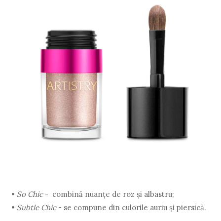
•
So Chic
- combină nuanțe de roz și albastru;
•
Subtle Chic
- se compune din culorile auriu și piersică.