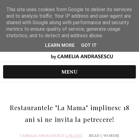
This site uses cookies from Google to deliver its services
and to analyze traffic. Your IP address and user-agent are
shared with Google along with performance and security
metrics to ensure quality of service, generate usage
statistics, and to detect and address abuse.
LEARN MORE
GOT IT
MENU
Restaurantele "La Mama" implinesc 18
ani si ne invita la petrecere!
CAMELIA ANDRASESCU
2/11/2017
READ (
WORDS)