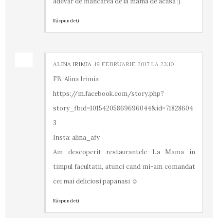
adevar de mancarea de la mama de acasa :)
Răspundeți
ALINA IRIMIA
19 FEBRUARIE 2017 LA 23:10
FB: Alina Irimia
https://m.facebook.com/story.php?
story_fbid=10154205869696044&id=71828604
3
Insta: alina_afy
Am descoperit restaurantele La Mama in
timpul facultatii, atunci cand mi-am comandat
cei mai deliciosi papanasi ☺
Răspundeți