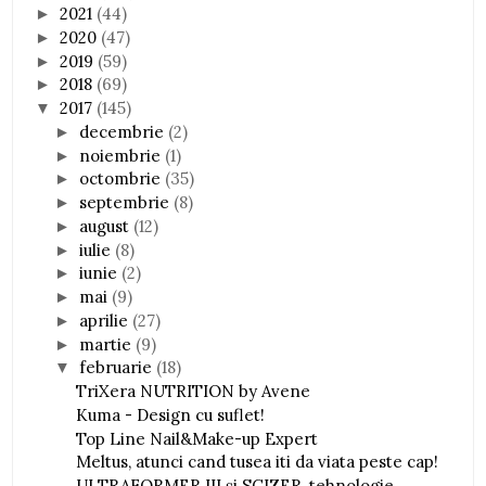
2021
(44)
►
2020
(47)
►
2019
(59)
►
2018
(69)
►
2017
(145)
▼
decembrie
(2)
►
noiembrie
(1)
►
octombrie
(35)
►
septembrie
(8)
►
august
(12)
►
iulie
(8)
►
iunie
(2)
►
mai
(9)
►
aprilie
(27)
►
martie
(9)
►
februarie
(18)
▼
TriXera NUTRITION by Avene
Kuma - Design cu suflet!
Top Line Nail&Make-up Expert
Meltus, atunci cand tusea iti da viata peste cap!
ULTRAFORMER III și SCIZER, tehnologie