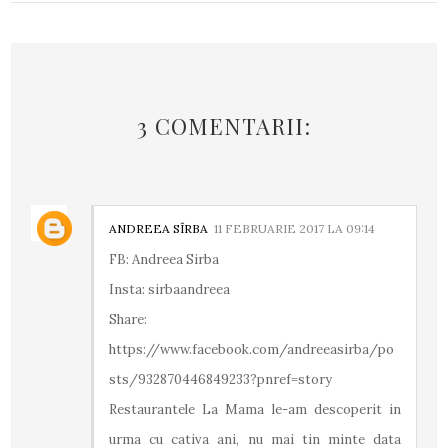
3 COMENTARII:
ANDREEA SÎRBA
11 FEBRUARIE 2017 LA 09:14
FB: Andreea Sirba
Insta: sirbaandreea
Share:
https://www.facebook.com/andreeasirba/po
sts/932870446849233?pnref=story
Restaurantele La Mama le-am descoperit in
urma cu cativa ani, nu mai tin minte data