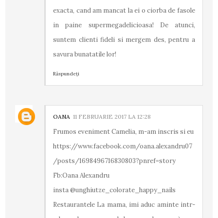
exacta, cand am mancat la ei o ciorba de fasole
in paine supermegadelicioasa! De atunci,
suntem clienti fideli si mergem des, pentru a
savura bunatatile lor!
Răspundeți
OANA
11 FEBRUARIE 2017 LA 12:28
Frumos eveniment Camelia, m-am inscris si eu
https://www.facebook.com/oana.alexandru07
/posts/1698496716830803?pnref=story
Fb:Oana Alexandru
insta @unghiutze_colorate_happy_nails
Restaurantele La mama, imi aduc aminte intr-