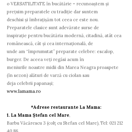
o VERSATILITATE în bucătărie = recunoaștem și
preţuim preparatele cu tradiţie dar suntem
deschisi și îmbraţișăm tot ceea ce este nou.
Preparatele clasice sunt adevărate surse de
inspiraţie pentru bucătăria modernă, citadină, atât cea
românească, cât și cea internaţională, de
unde am “împrumutat” preparate celebre: escalop,
burger. De aceea veţi regăsi acum în
meniurile noastre midii din Marea Neagra proaspete
(în sezon) alături de varză cu ciolan sau
deja celebrii papanași;
www.lamama.ro
*Adrese restaurante La Mama:
1. La Mama Ștefan cel Mare
,
Barbu Văcărescu 3 (colţ cu Stefan cel Mare), Tel: 021 212
40 86