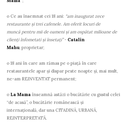
Mama”
;
o Ce au însemnat cei 18 ani:
“am inaugurat zece
restaurante și trei cafenele. Am oferit locuri de
muncă pentru mii de oameni și am ospătat milioane de
clienţi înfometati și însetaţi”
-
Catalin
Mahu
, proprietar;
o 18 ani în care am rămas pe o piaţă în care
restaurantele apar și dispar peste noapte și, mai mult,
ne-am REINVENTAT permanent;
o
La Mama
înseamnă astăzi o bucătărie cu gustul celei
“de acasă”, o bucătărie românească și
internaţională, dar una CITADINĂ, URBANĂ,
REINTERPRETATĂ.