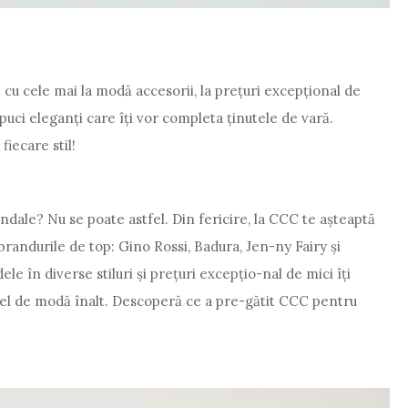
 cu cele mai la modă accesorii, la prețuri excepțional de
puci eleganți care îți vor completa ținutele de vară.
fiecare stil!
andale? Nu se poate astfel. Din fericire, la CCC te așteaptă
randurile de top: Gino Rossi, Badura, Jen-ny Fairy și
e în diverse stiluri și prețuri excepțio-nal de mici îți
ivel de modă înalt. Descoperă ce a pre-gătit CCC pentru