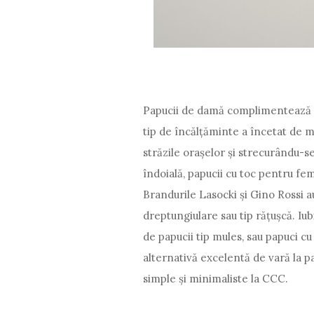
Papucii de damă complimentează ex
tip de încălțăminte a încetat de mu
străzile orașelor și strecurându-se
îndoială, papucii cu toc pentru fem
Brandurile Lasocki și Gino Rossi a
dreptungiulare sau tip rățușcă. Iub
de papucii tip mules, sau papuci cu 
alternativă excelentă de vară la pan
simple și minimaliste la CCC.