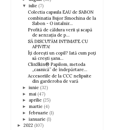
iulie
(7)
▼
Colectia capsula EAU de SABON
combinatia Bujor Smochina de la
Sabon - O intalnir...
Profită de căldura verii și scapă
de senzația de p...
SĂ DISCUTĂM INTIMATE CU
APIVITA!
Îți dorești un copil? Iată cum poți
să crești șans...
ClinSkin® Papilom, metoda
„casnică” de îndepărtare...
Accesoriile de la CCC nelipsite
din garderoba de vară
iunie
(32)
►
mai
(47)
►
aprilie
(25)
►
martie
(4)
►
februarie
(1)
►
ianuarie
(1)
►
2022
(107)
►