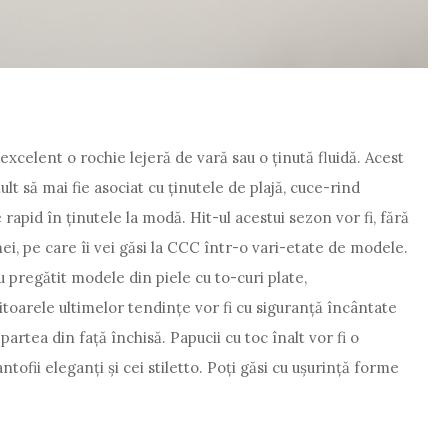
celent o rochie lejeră de vară sau o ținută fluidă. Acest
lt să mai fie asociat cu ținutele de plajă, cuce-rind
 rapid în ținutele la modă. Hit-ul acestui sezon vor fi, fără
ei, pe care îi vei găsi la CCC într-o vari-etate de modele.
u pregătit modele din piele cu to-curi plate,
itoarele ultimelor tendințe vor fi cu siguranță încântate
partea din față închisă. Papucii cu toc înalt vor fi o
tofii eleganți și cei stiletto. Poți găsi cu ușurință forme