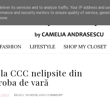
liver its services and to analyze traffic. Your IP address and u
rmance and security metrics to ensure quality of service, gene
buse.
FASHION
LIFESTYLE
SHOP MY CLOSET
 la CCC nelipsite din
roba de vară
1/2023
READ (
WORDS)
ADD COMMENT