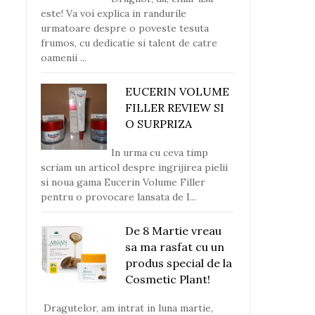
este! Va voi explica in randurile
urmatoare despre o poveste tesuta
frumos, cu dedicatie si talent de catre
oamenii ...
EUCERIN VOLUME
FILLER REVIEW SI
O SURPRIZA
In urma cu ceva timp
scriam un articol despre ingrijirea pielii
si noua gama Eucerin Volume Filler
pentru o provocare lansata de I...
De 8 Martie vreau
sa ma rasfat cu un
produs special de la
Cosmetic Plant!
Dragutelor, am intrat in luna martie,