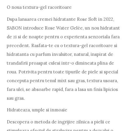
O noua textura-gel racoritoare
Dupa lansarea cremei hidratante Rose Soft in 2022,
SABON introduce Rose Water Gelée, un nou hidratant
de zi si de noapte pentru o experienta senzoriala fara
precedent. Rasfata-te cu o textura-gel racoritoare si
hidratanta cu parfum invaluitor, natural, inspirat de
trandafirii proaspat culesi intr-o dimineata plina de
roua. Potrivita pentru toate tipurile de piele si special
conceputa pentru tenul mixt sau gras, textura usoara,
fara ulei, se absoarbe rapid, fara a lasa un finis lipicios
sau gras.
Hidrateaza, umple si inmoaie
Descopera o metoda de ingrijire zilnica a pielii ce
stimuleaza efectul de stralucire pentru a dezvalui o