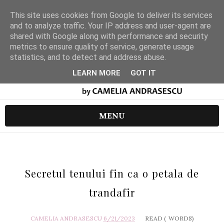
This site uses cookies from Google to deliver its services
and to analyze traffic. Your IP address and user-agent are
shared with Google along with performance and security
metrics to ensure quality of service, generate usage
statistics, and to detect and address abuse.
LEARN MORE
GOT IT
MENU
Secretul tenului fin ca o petala de
trandafir
CAMELIA ANDRASESCU
6/21/2023
READ (
WORDS)