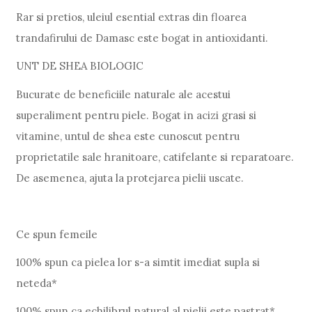
Rar si pretios, uleiul esential extras din floarea
trandafirului de Damasc este bogat in antioxidanti.
UNT DE SHEA BIOLOGIC
Bucurate de beneficiile naturale ale acestui
superaliment pentru piele. Bogat in acizi grasi si
vitamine, untul de shea este cunoscut pentru
proprietatile sale hranitoare, catifelante si reparatoare.
De asemenea, ajuta la protejarea pielii uscate.
Ce spun femeile
100% spun ca pielea lor s-a simtit imediat supla si
neteda*
100% spun ca echilibrul natural al pielii este pastrat*