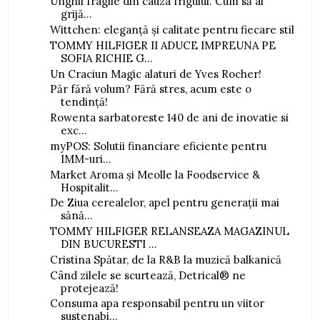
Unghii fragile din cauza frigului. Cum să ai
grijă...
Wittchen: eleganță și calitate pentru fiecare stil
TOMMY HILFIGER II ADUCE IMPREUNA PE
SOFIA RICHIE G...
Un Craciun Magic alaturi de Yves Rocher!
Păr fără volum? Fără stres, acum este o
tendință!
Rowenta sarbatoreste 140 de ani de inovatie si
exc...
myPOS: Solutii financiare eficiente pentru
IMM-uri...
Market Aroma și Meolle la Foodservice &
Hospitalit...
De Ziua cerealelor, apel pentru generații mai
sănă...
TOMMY HILFIGER RELANSEAZA MAGAZINUL
DIN BUCURESTI ...
Cristina Spătar, de la R&B la muzică balkanică
Când zilele se scurtează, Detrical® ne
protejează!
Consuma apa responsabil pentru un viitor
sustenabi...