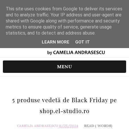
This site uses cookies from Google to deliver its services
and to analyze traffic. Your IP address and user-agent are
shared with Google along with performance and security
metrics to ensure quality of service, generate usage
statistics, and to detect and address abuse.
LEARN MORE
GOT IT
MENU
5 produse vedetă de Black Friday pe
shop.el-studio.ro
CAMELIA ANDRASESCU
11/25/2024
READ (
WORDS)