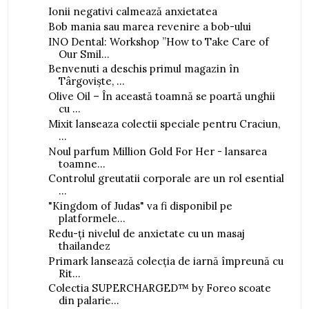
Ionii negativi calmează anxietatea
Bob mania sau marea revenire a bob-ului
INO Dental: Workshop ”How to Take Care of
Our Smil...
Benvenuti a deschis primul magazin în
Târgoviște, ...
Olive Oil – În această toamnă se poartă unghii
cu ...
Mixit lanseaza colectii speciale pentru Craciun,
...
Noul parfum Million Gold For Her - lansarea
toamne...
Controlul greutatii corporale are un rol esential
...
"Kingdom of Judas" va fi disponibil pe
platformele...
Redu-ți nivelul de anxietate cu un masaj
thailandez
Primark lansează colecția de iarnă împreună cu
Rit...
Colectia SUPERCHARGED™ by Foreo scoate
din palarie...