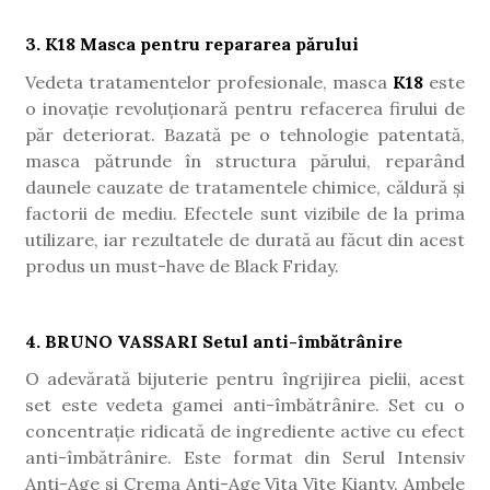
3
. K18 Masca
pentru repararea părului
Vedeta tratamentelor profesionale, masca
K18
este
o inovație revoluționară pentru refacerea firului de
păr deteriorat. Bazată pe o tehnologie patentată,
masca pătrunde în structura părului, reparând
daunele cauzate de tratamentele chimice, căldură și
factorii de mediu. Efectele sunt vizibile de la prima
utilizare, iar rezultatele de durată au făcut din acest
produs un must-have de Black Friday.
4. BRUNO VASSARI
Setul anti-îmbătrânire
O adevărată bijuterie pentru îngrijirea pielii, acest
set este vedeta gamei anti-îmbătrânire. Set cu o
concentrație ridicată de ingrediente active cu efect
anti-îmbătrânire. Este format din Serul Intensiv
Anti-Age si Crema Anti-Age Vita Vite Kianty. Ambele