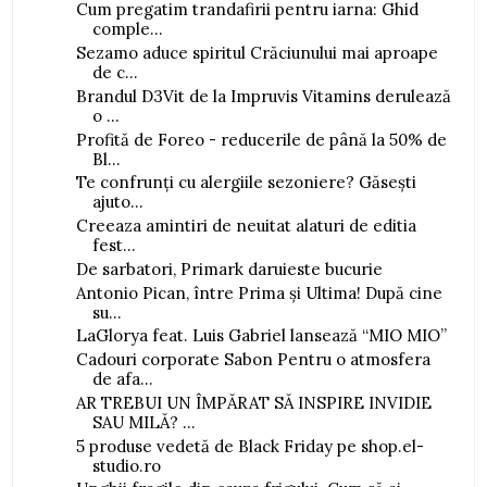
Cum pregatim trandafirii pentru iarna: Ghid
comple...
Sezamo aduce spiritul Crăciunului mai aproape
de c...
Brandul D3Vit de la Impruvis Vitamins derulează
o ...
Profită de Foreo - reducerile de până la 50% de
Bl...
Te confrunți cu alergiile sezoniere? Găsești
ajuto...
Creeaza amintiri de neuitat alaturi de editia
fest...
De sarbatori, Primark daruieste bucurie
Antonio Pican, între Prima și Ultima! După cine
su...
LaGlorya feat. Luis Gabriel lansează “MIO MIO”
Cadouri corporate Sabon Pentru o atmosfera
de afa...
AR TREBUI UN ÎMPĂRAT SĂ INSPIRE INVIDIE
SAU MILĂ? ...
5 produse vedetă de Black Friday pe shop.el-
studio.ro