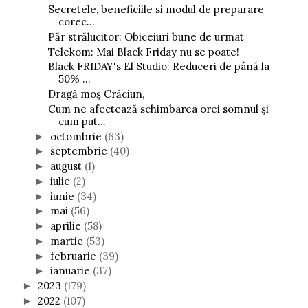
Secretele, beneficiile si modul de preparare
corec...
Păr strălucitor: Obiceiuri bune de urmat
Telekom: Mai Black Friday nu se poate!
Black FRIDAY's El Studio: Reduceri de până la
50% ...
Dragă moș Crăciun,
Cum ne afectează schimbarea orei somnul și
cum put...
octombrie
(63)
►
septembrie
(40)
►
august
(1)
►
iulie
(2)
►
iunie
(34)
►
mai
(56)
►
aprilie
(58)
►
martie
(53)
►
februarie
(39)
►
ianuarie
(37)
►
2023
(179)
►
2022
(107)
►