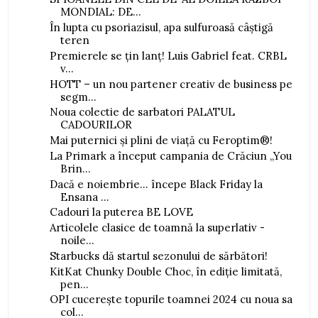
MONDIAL: DE...
În lupta cu psoriazisul, apa sulfuroasă câștigă
teren
Premierele se țin lanț! Luis Gabriel feat. CRBL
v...
HOTT – un nou partener creativ de business pe
segm...
Noua colectie de sarbatori PALATUL
CADOURILOR
Mai puternici și plini de viață cu Feroptim®!
La Primark a început campania de Crăciun „You
Brin...
Dacă e noiembrie... începe Black Friday la
Ensana ...
Cadouri la puterea BE LOVE
Articolele clasice de toamnă la superlativ -
noile...
Starbucks dă startul sezonului de sărbători!
KitKat Chunky Double Choc, în ediție limitată,
pen...
OPI cucerește topurile toamnei 2024 cu noua sa
col...