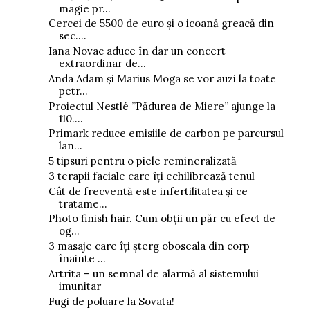
magie pr...
Cercei de 5500 de euro și o icoană greacă din
sec....
Iana Novac aduce în dar un concert
extraordinar de...
Anda Adam și Marius Moga se vor auzi la toate
petr...
Proiectul Nestlé ”Pădurea de Miere” ajunge la
110....
Primark reduce emisiile de carbon pe parcursul
lan...
5 tipsuri pentru o piele remineralizată
3 terapii faciale care îți echilibrează tenul
Cât de frecventă este infertilitatea și ce
tratame...
Photo finish hair. Cum obții un păr cu efect de
og...
3 masaje care îți șterg oboseala din corp
înainte ...
Artrita – un semnal de alarmă al sistemului
imunitar
Fugi de poluare la Sovata!