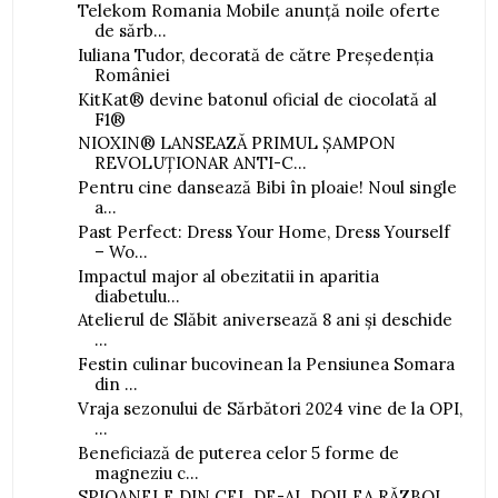
Telekom Romania Mobile anunță noile oferte
de sărb...
Iuliana Tudor, decorată de către Președenția
României
KitKat® devine batonul oficial de ciocolată al
F1®
NIOXIN® LANSEAZĂ PRIMUL ȘAMPON
REVOLUȚIONAR ANTI-C...
Pentru cine dansează Bibi în ploaie! Noul single
a...
Past Perfect: Dress Your Home, Dress Yourself
– Wo...
Impactul major al obezitatii in aparitia
diabetulu...
Atelierul de Slăbit aniversează 8 ani și deschide
...
Festin culinar bucovinean la Pensiunea Somara
din ...
Vraja sezonului de Sărbători 2024 vine de la OPI,
...
Beneficiază de puterea celor 5 forme de
magneziu c...
SPIOANELE DIN CEL DE-AL DOILEA RĂZBOI