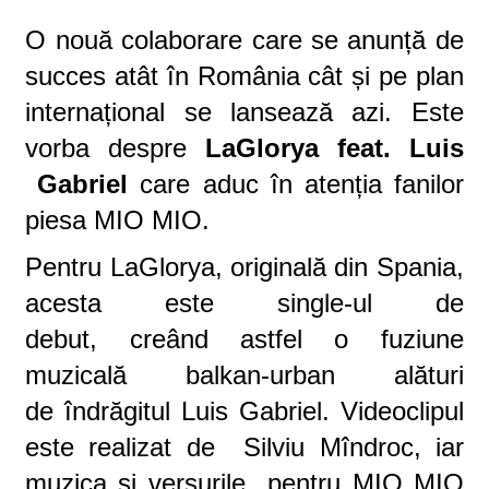
O nouă colaborare care se anunță de
succes atât în România cât și pe plan
internațional se lansează azi. Este
vorba despre
LaGlorya feat. Luis
Gabriel
care aduc în atenția fanilor
piesa MIO MIO.
Pentru LaGlorya, originală din Spania,
acesta este single-ul de
debut,
creând
astfel
o fuziune
muzicală balkan
-
urban alături
de
îndrăgitul Luis Gabriel. Videoclipul
este realizat de S
ilviu
Mî
ndroc,
iar
muzica și versurile pentru MIO MIO