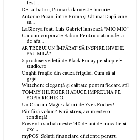
fest...
De sarbatori, Primark daruieste bucurie
Antonio Pican, între Prima și Ultima! După cine
su...
LaGlorya feat. Luis Gabriel lansează “MIO MIO”
Cadouri corporate Sabon Pentru o atmosfera
de afa...
AR TREBUI UN ÎMPĂRAT SĂ INSPIRE INVIDIE
SAU MILĂ? ...
5 produse vedetă de Black Friday pe shop.el-
studio.ro
Unghii fragile din cauza frigului. Cum să ai
grijă...
Wittchen: eleganță și calitate pentru fiecare stil
TOMMY HILFIGER II ADUCE IMPREUNA PE
SOFIA RICHIE G...
Un Craciun Magic alaturi de Yves Rocher!
Păr fără volum? Fără stres, acum este o
tendință!
Rowenta sarbatoreste 140 de ani de inovatie si
exc...
myPOS: Solutii financiare eficiente pentru