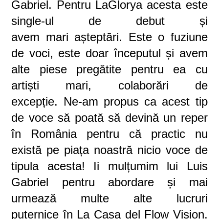
Gabriel. Pentru LaGlorya acesta este
single-ul de debut și
avem
mari așteptări
. Este o fuziune
de voci, este doar începutul și avem
alte piese pregătite pentru ea cu
artiști mari,
colaboră
r
i de
excepție
. Ne-
am propus c
a
acest tip
de voce să poată să devină un reper
în
Ro
mânia pentru că practic nu
există pe piaț
a
noastră nicio voce de
tipula
acesta! I
i mulțumim lui
Luis
Gabriel
pentru abordare și mai
urmează multe alte lucruri
putern
ice
în La Cas
a
del Flow Vision
.