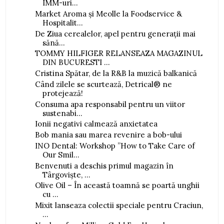
IMM-uri...
Market Aroma și Meolle la Foodservice &
Hospitalit...
De Ziua cerealelor, apel pentru generații mai
sănă...
TOMMY HILFIGER RELANSEAZA MAGAZINUL
DIN BUCURESTI ...
Cristina Spătar, de la R&B la muzică balkanică
Când zilele se scurtează, Detrical® ne
protejează!
Consuma apa responsabil pentru un viitor
sustenabi...
Ionii negativi calmează anxietatea
Bob mania sau marea revenire a bob-ului
INO Dental: Workshop ”How to Take Care of
Our Smil...
Benvenuti a deschis primul magazin în
Târgoviște, ...
Olive Oil – În această toamnă se poartă unghii
cu ...
Mixit lanseaza colectii speciale pentru Craciun,
...