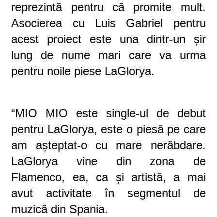
reprezintă pentru că promite mult.
Asocierea cu Luis Gabriel pentru
acest proiect este una dintr-un șir
lung de nume mari care va urma
pentru noile piese LaGlorya.
“MIO MIO este single-ul de debut
pentru LaGlorya
, este o piesă pe care
am așteptat-o cu mare nerăbdare
.
LaGlorya vine din zona de
Flamenco,
ea
,
c
a
și artistă
,
a mai
avut activitate în
segmentul
de
muzică
di
n Spania
.