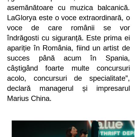
asemănătoare cu muzic
a
balcanică.
LaGlor
y
a este o voce extraordinară, o
voce de care românii se vor
îndrăgosti cu siguranță. Este prima ei
apariție în România, fiind un artist de
succes până acum în Spania,
câștigând foarte multe concursuri
acolo, concursuri de specialitate
”,
declar
ă
managerul și impresarul
Marius China.