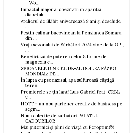
– Wo...
Impactul major al obezitatii in aparitia
diabetulu...
Atelierul de Slăbit aniversează 8 ani și deschide
...
Festin culinar bucovinean la Pensiunea Somara
din ...
Vraja sezonului de Sărbători 2024 vine de la OPI,
...
Beneficiază de puterea celor 5 forme de
magneziu c...
SPIOANELE DIN CEL DE-AL DOILEA RĂZBOI
MONDIAL: DE...
În lupta cu psoriazisul, apa sulfuroasă câștigă
teren
Premierele se țin lanț! Luis Gabriel feat. CRBL
v...
HOTT – un nou partener creativ de business pe
segm...
Noua colectie de sarbatori PALATUL
CADOURILOR
Mai puternici și plini de viață cu Feroptim®!