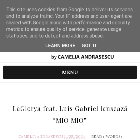
This site uses cookies from Google to deliver its services
and to analyze traffic. Your IP address and user-agent are
shared with Google along with performance and security
metrics to ensure quality of service, generate usage
statistics, and to detect and address abuse.
LEARN MORE
GOT IT
MENU
LaGlorya feat. Luis Gabriel lansează
“MIO MIO”
CAMELIA ANDRASESCU
11/25/2024
READ (
WORDS)