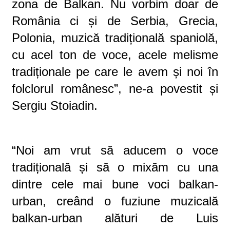
zona de Balkan. Nu vorbim doar de
România ci și de Serbia, Grecia,
Polonia,
muzică tradițională spaniolă,
cu ace
l
ton de voce
,
acele melisme
tradiționale pe care
le
avem și noi în
folclorul r
o
m
â
nesc
”, ne-a povestit și
Sergiu Stoiadin.
“N
oi am vrut să aduce
m
o voce
tradițională și să o mixăm cu una
dintr
e
cele mai bune voci balkan
-
urba
n,
creând o fuziune muzicală
balkan
-
urban alături de
Luis