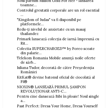
Noul parfum Million Gold For Her - lansarea
toamne...
Controlul greutatii corporale are un rol esential
...
"Kingdom of Judas" va fi disponibil pe
platformele...
Redu-ți nivelul de anxietate cu un masaj
thailandez
Primark lansează colecția de iarnă împreună cu
Rit...
Colectia SUPERCHARGED™ by Foreo scoate
din palarie...
Telekom Romania Mobile anunță noile oferte
de sărb...
Iuliana Tudor, decorată de către Președenția
României
KitKat® devine batonul oficial de ciocolată al
F1®
NIOXIN® LANSEAZĂ PRIMUL ȘAMPON
REVOLUȚIONAR ANTI-C...
Pentru cine dansează Bibi în ploaie! Noul single
a...
Past Perfect: Dress Your Home, Dress Yourself