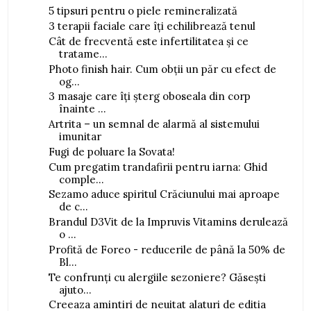
5 tipsuri pentru o piele remineralizată
3 terapii faciale care îți echilibrează tenul
Cât de frecventă este infertilitatea și ce
tratame...
Photo finish hair. Cum obții un păr cu efect de
og...
3 masaje care îți șterg oboseala din corp
înainte ...
Artrita – un semnal de alarmă al sistemului
imunitar
Fugi de poluare la Sovata!
Cum pregatim trandafirii pentru iarna: Ghid
comple...
Sezamo aduce spiritul Crăciunului mai aproape
de c...
Brandul D3Vit de la Impruvis Vitamins derulează
o ...
Profită de Foreo - reducerile de până la 50% de
Bl...
Te confrunți cu alergiile sezoniere? Găsești
ajuto...
Creeaza amintiri de neuitat alaturi de editia