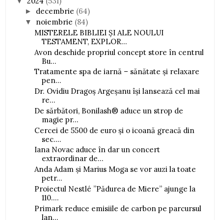
2024
(531)
▼
decembrie
(64)
►
noiembrie
(84)
▼
MISTERELE BIBLIEI ȘI ALE NOULUI
TESTAMENT, EXPLOR...
Avon deschide propriul concept store în centrul
Bu...
Tratamente spa de iarnă – sănătate și relaxare
pen...
Dr. Ovidiu Dragoș Argeșanu își lansează cel mai
re...
De sărbători, Bonilash® aduce un strop de
magie pr...
Cercei de 5500 de euro și o icoană greacă din
sec....
Iana Novac aduce în dar un concert
extraordinar de...
Anda Adam și Marius Moga se vor auzi la toate
petr...
Proiectul Nestlé ”Pădurea de Miere” ajunge la
110....
Primark reduce emisiile de carbon pe parcursul
lan...