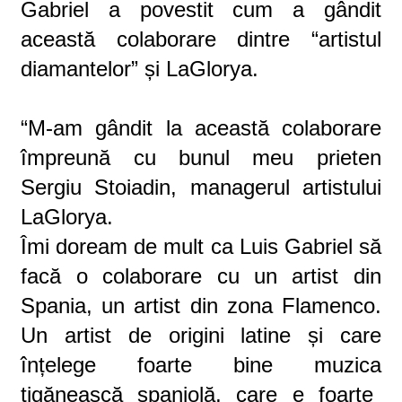
Gabriel a povestit cum a gândit
această colaborare dintre “artistul
diamantelor” și LaGlorya.
“
M-am gândit la această colaborare
împreună cu bunul meu prieten
Sergiu Stoia
din
, managerul artistului
LaGlor
y
a.
Îmi doream de mult c
a
Luis Gabriel să
facă o colaborare cu un artist din
Spania, un artist din zona
F
lamenco.
Un artist de origini latine și care
înțelege foarte bine muzic
a
țigănească spaniolă, care e foarte