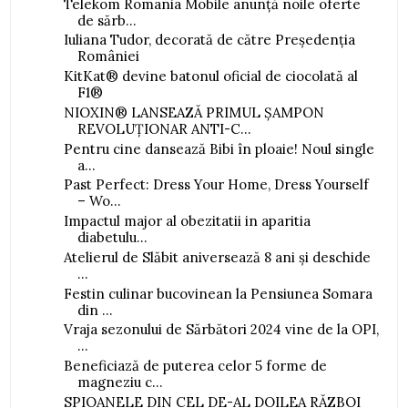
Telekom Romania Mobile anunță noile oferte
de sărb...
Iuliana Tudor, decorată de către Președenția
României
KitKat® devine batonul oficial de ciocolată al
F1®
NIOXIN® LANSEAZĂ PRIMUL ȘAMPON
REVOLUȚIONAR ANTI-C...
Pentru cine dansează Bibi în ploaie! Noul single
a...
Past Perfect: Dress Your Home, Dress Yourself
– Wo...
Impactul major al obezitatii in aparitia
diabetulu...
Atelierul de Slăbit aniversează 8 ani și deschide
...
Festin culinar bucovinean la Pensiunea Somara
din ...
Vraja sezonului de Sărbători 2024 vine de la OPI,
...
Beneficiază de puterea celor 5 forme de
magneziu c...
SPIOANELE DIN CEL DE-AL DOILEA RĂZBOI