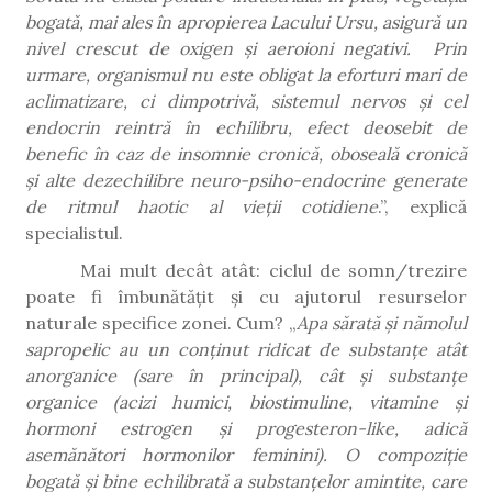
bogată, mai ales în apropierea Lacului Ursu, asigură un
nivel crescut de oxigen şi aeroioni negativi.
Prin
urmare, organismul nu este obligat la eforturi mari de
aclimatizare, ci dimpotrivă, sistemul nervos și cel
endocrin reintră în echilibru, efect deosebit de
benefic în caz de insomnie cronică, oboseală cronică
și alte dezechilibre neuro-psiho-endocrine generate
de ritmul haotic al vieții cotidiene
.”, explică
specialistul.
Mai mult decât atât: ciclul de somn/trezire
poate fi îmbunătățit și cu ajutorul resurselor
naturale specifice zonei. Cum? „
Apa sărată și nămolul
sapropelic au un conținut ridicat de substanțe atât
anorganice (sare în principal), cât și substanțe
organice (acizi humici, biostimuline, vitamine și
hormoni estrogen și progesteron-like, adică
asemănători hormonilor feminini). O compoziție
bogată și bine echilibrată a substanțelor amintite, care