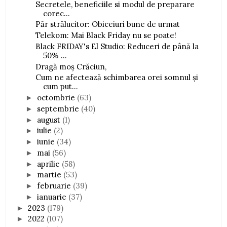
Secretele, beneficiile si modul de preparare
corec...
Păr strălucitor: Obiceiuri bune de urmat
Telekom: Mai Black Friday nu se poate!
Black FRIDAY's El Studio: Reduceri de până la
50% ...
Dragă moș Crăciun,
Cum ne afectează schimbarea orei somnul și
cum put...
octombrie
(63)
►
septembrie
(40)
►
august
(1)
►
iulie
(2)
►
iunie
(34)
►
mai
(56)
►
aprilie
(58)
►
martie
(53)
►
februarie
(39)
►
ianuarie
(37)
►
2023
(179)
►
2022
(107)
►