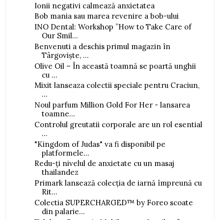
Ionii negativi calmează anxietatea
Bob mania sau marea revenire a bob-ului
INO Dental: Workshop ”How to Take Care of
Our Smil...
Benvenuti a deschis primul magazin în
Târgoviște, ...
Olive Oil – În această toamnă se poartă unghii
cu ...
Mixit lanseaza colectii speciale pentru Craciun,
...
Noul parfum Million Gold For Her - lansarea
toamne...
Controlul greutatii corporale are un rol esential
...
"Kingdom of Judas" va fi disponibil pe
platformele...
Redu-ți nivelul de anxietate cu un masaj
thailandez
Primark lansează colecția de iarnă împreună cu
Rit...
Colectia SUPERCHARGED™ by Foreo scoate
din palarie...