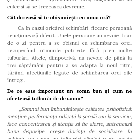
culce și să se trezească devreme.
Cât durează să te obișnuiești cu noua oră?
Ca în cazul oricărei schimbări, fiecare persoană
reacționează diferit. Unele persoane au nevoie doar
de o zi pentru a se obișnui cu schimbarea orei,
recuperând ritmurile potrivite fără prea multe
tulburări. Altele, dimpotrivă, au nevoie de până la
trei săptămâni pentru a se adapta la noul ritm,
târând afecțiunile legate de schimbarea orei zile
întregi.
De ce este important un somn bun și cum ne
afectează tulburările de somn?
„
Somnul bun îmbunătățește calitatea psihofizică:
menține performanța ridicată la școală sau la serviciu,
face concentrarea și atenția să fie alerte, antrenează
buna dispoziție, crește dorința de socializare. În
schimb, un somn cu tulburări elimină toate aceste