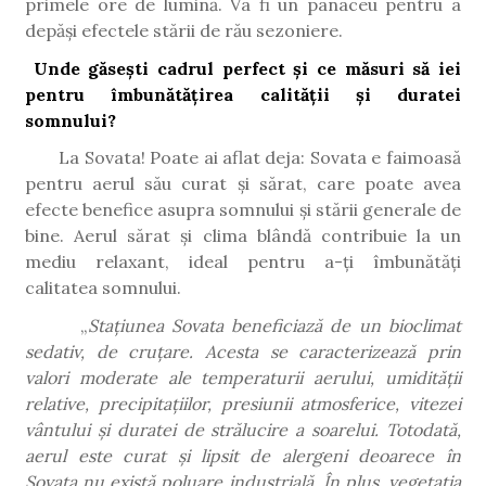
primele ore de lumină. Va fi un panaceu pentru a
depăși efectele stării de rău sezoniere.
Unde găsești cadrul perfect și ce măsuri să iei
pentru îmbunătățirea calității și duratei
somnului?
La Sovata! Poate ai aflat deja: Sovata e faimoasă
pentru aerul său curat și sărat, care poate avea
efecte benefice asupra somnului și stării generale de
bine. Aerul sărat și clima blândă contribuie la un
mediu relaxant, ideal pentru a-ți îmbunătăți
calitatea somnului.
„
Stațiunea Sovata beneficiază de un bioclimat
sedativ, de cruțare. Acesta se caracterizează prin
valori moderate ale temperaturii aerului, umidității
relative, precipitațiilor, presiunii atmosferice, vitezei
vântului și duratei de strălucire a soarelui. Totodată,
aerul este curat și lipsit de alergeni deoarece în
Sovata nu există poluare industrială. În plus, vegetația