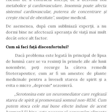
metabolice și cardiovasculare. Insomnia poate afecta
sistemul cardiovascular, puterea de concentrare și
crește riscul de obezitate
.”, susține medicul.
De asemenea, după cum subliniază experții, a nu
dormi bine ne afectează speranța de viață mai mult
decât orice alt factor.
Cum să faci față disconfortului
?
Dacă problema este legată în principal de lipsa
de lumină care se va resimți în primele zile ale lunii
noiembrie, poți recurge la câteva remedii
fitoterapeutice, cum ar fi un amestec de plante
medicinale pentru a înveseli starea de spirit și a
evita o micro „depresie" sezonieră.
„
Serotonina este un neuromediator care reglează
starea de spirit și promovează somnul non-REM. Cum
putem stoca cele mai bune efecte induse de acest
hormon? Ei bine, este necesar să consumăm alimente