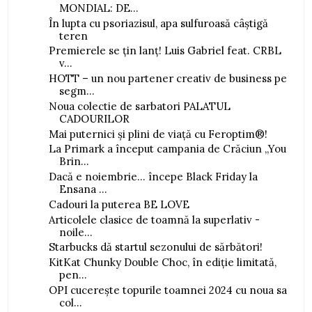
MONDIAL: DE...
În lupta cu psoriazisul, apa sulfuroasă câștigă
teren
Premierele se țin lanț! Luis Gabriel feat. CRBL
v...
HOTT – un nou partener creativ de business pe
segm...
Noua colectie de sarbatori PALATUL
CADOURILOR
Mai puternici și plini de viață cu Feroptim®!
La Primark a început campania de Crăciun „You
Brin...
Dacă e noiembrie... începe Black Friday la
Ensana ...
Cadouri la puterea BE LOVE
Articolele clasice de toamnă la superlativ -
noile...
Starbucks dă startul sezonului de sărbători!
KitKat Chunky Double Choc, în ediție limitată,
pen...
OPI cucerește topurile toamnei 2024 cu noua sa
col...