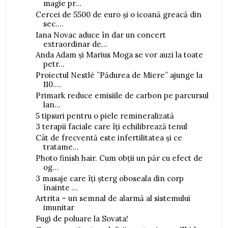
magie pr...
Cercei de 5500 de euro și o icoană greacă din
sec....
Iana Novac aduce în dar un concert
extraordinar de...
Anda Adam și Marius Moga se vor auzi la toate
petr...
Proiectul Nestlé ”Pădurea de Miere” ajunge la
110....
Primark reduce emisiile de carbon pe parcursul
lan...
5 tipsuri pentru o piele remineralizată
3 terapii faciale care îți echilibrează tenul
Cât de frecventă este infertilitatea și ce
tratame...
Photo finish hair. Cum obții un păr cu efect de
og...
3 masaje care îți șterg oboseala din corp
înainte ...
Artrita – un semnal de alarmă al sistemului
imunitar
Fugi de poluare la Sovata!