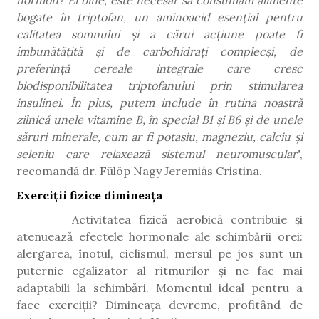
bogate în triptofan, un aminoacid esențial pentru
calitatea somnului și a cărui acțiune poate fi
îmbunătățită și de carbohidrați complecși, de
preferință cereale integrale care cresc
biodisponibilitatea triptofanului prin stimularea
insulinei. În plus, putem include în rutina noastră
zilnică unele vitamine B, în special B1 și B6 și de unele
săruri minerale, cum ar fi potasiu, magneziu, calciu și
seleniu care relaxează sistemul neuromuscular
",
recomandă dr. Fülöp Nagy Jeremiás Cristina.
Exerciții fizice dimineața
Activitatea fizică aerobică contribuie și
atenuează efectele hormonale ale schimbării orei:
alergarea, înotul, ciclismul, mersul pe jos sunt un
puternic egalizator al ritmurilor și ne fac mai
adaptabili la schimbări. Momentul ideal pentru a
face exerciții? Dimineața devreme, profitând de