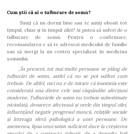
Cum știi că ai o tulburare de somn?
Simți că nu dormi bine sau te simți obosit tot
timpul, chiar și în timpul zilei? Ai putea să suferi de o
tulburare de somn. Pentru o confirmare,
recomandarea e să te adresezi medicului de familie
sau să mergi la un centru specializat în medicina
somnului.
„
În prezent, tot mai multe persoane se plâng de
tulburări de somn, astfel că nu se pot odihni cum
trebuie. De altfel, nici nu e de mirare că insomnia este
considerată una dintre cele mai răspândite afecțiuni
moderne. Tulburările de somn nu trebuie subestimate
niciodată, deoarece afectează și orele din timpul zilei,
influențând negativ progresul muncii, relațiile sociale
și întreaga sferă psihologică a unei persoane. De
asemenea, lipsa unui somn suficient duce la creșterea
riscului de a contracta infecții, de a dezvolta boli