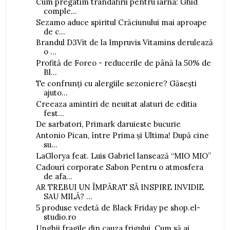
Cum pregatim trandafirii pentru iarna: Ghid
comple...
Sezamo aduce spiritul Crăciunului mai aproape
de c...
Brandul D3Vit de la Impruvis Vitamins derulează
o ...
Profită de Foreo - reducerile de până la 50% de
Bl...
Te confrunți cu alergiile sezoniere? Găsești
ajuto...
Creeaza amintiri de neuitat alaturi de editia
fest...
De sarbatori, Primark daruieste bucurie
Antonio Pican, între Prima și Ultima! După cine
su...
LaGlorya feat. Luis Gabriel lansează “MIO MIO”
Cadouri corporate Sabon Pentru o atmosfera
de afa...
AR TREBUI UN ÎMPĂRAT SĂ INSPIRE INVIDIE
SAU MILĂ? ...
5 produse vedetă de Black Friday pe shop.el-
studio.ro
Unghii fragile din cauza frigului. Cum să ai