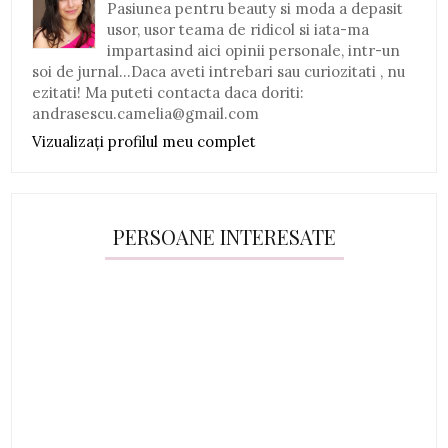
Pasiunea pentru beauty si moda a depasit
usor, usor teama de ridicol si iata-ma
impartasind aici opinii personale, intr-un
soi de jurnal...Daca aveti intrebari sau curiozitati , nu
ezitati! Ma puteti contacta daca doriti:
andrasescu.camelia@gmail.com
Vizualizați profilul meu complet
PERSOANE INTERESATE