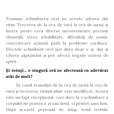
Toamna, schimbarea orei ne scoate adesea din
ritm. Trecerea de la ora de vară la ora de iarnă și
invers poate crea diverse inconveniente precum
oboseală, stres, iritabilitate, dificultăți de somn,
concentrare scăzută până la probleme cardiace.
Efectele schimbării orei pot dura doar o zi, dar și
câteva săptămâni și pot afecta negativ starea de
spirit.
Și totuși... o singură oră ne afectează cu adevărat
atât de mult?
În cazul tranziției de la ora de iarnă la ora de
vară și viceversa, ritmul zilnic este modificat. Acesta
este un fapt excepțional, care duce la o schimbare a
corpului nu pentru o zi sau două, ci pentru șase luni.
După această perioadă de timp, totul trebuie