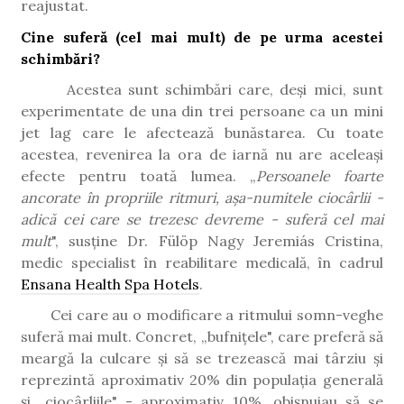
reajustat.
Cine suferă (cel mai mult) de pe urma acestei
schimbări?
Acestea sunt schimbări care, deși mici, sunt
experimentate de una din trei persoane ca un mini
jet lag care le afectează bunăstarea.
Cu toate
acestea, revenirea la ora de iarnă nu are aceleași
efecte pentru toată lumea. „
Persoanele foarte
ancorate în propriile ritmuri, așa-numitele ciocârlii -
adică cei care se trezesc devreme - suferă cel mai
mult
", susține Dr. Fülöp Nagy Jeremiás Cristina,
medic specialist în reabilitare medicală, în cadrul
Ensana Health Spa Hotels
.
Cei care au o modificare a ritmului somn-veghe
suferă mai mult. Concret, „bufnițele", care preferă să
meargă la culcare și să se trezească mai târziu și
reprezintă aproximativ 20% din populația generală
și „ciocârliile" - aproximativ 10%, obișnuiau să se