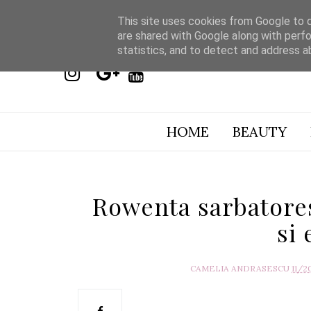
This site uses cookies from Google to de
are shared with Google along with perfo
statistics, and to detect and address a
HOME
BEAUTY
Rowenta sarbatores
si 
CAMELIA ANDRASESCU
11/2