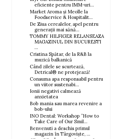
eficiente pentru IMM-uri...
Market Aroma și Meolle la
Foodservice & Hospitalit...
De Ziua cerealelor, apel pentru
generații mai sănă...
TOMMY HILFIGER RELANSEAZA
MAGAZINUL DIN BUCURESTI
...
Cristina Spătar, de la R&B la
muzică balkanică
Când zilele se scurtează,
Detrical® ne protejează!
Consuma apa responsabil pentru
un viitor sustenabi...
Ionii negativi calmează
anxietatea
Bob mania sau marea revenire a
bob-ului
INO Dental: Workshop ”How to
Take Care of Our Smil...
Benvenuti a deschis primul
magazin în Târgoviște, ...