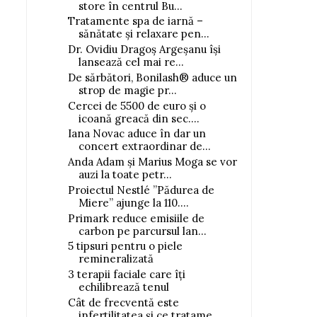
store în centrul Bu...
Tratamente spa de iarnă –
sănătate și relaxare pen...
Dr. Ovidiu Dragoș Argeșanu își
lansează cel mai re...
De sărbători, Bonilash® aduce un
strop de magie pr...
Cercei de 5500 de euro și o
icoană greacă din sec....
Iana Novac aduce în dar un
concert extraordinar de...
Anda Adam și Marius Moga se vor
auzi la toate petr...
Proiectul Nestlé ”Pădurea de
Miere” ajunge la 110....
Primark reduce emisiile de
carbon pe parcursul lan...
5 tipsuri pentru o piele
remineralizată
3 terapii faciale care îți
echilibrează tenul
Cât de frecventă este
infertilitatea și ce tratame...