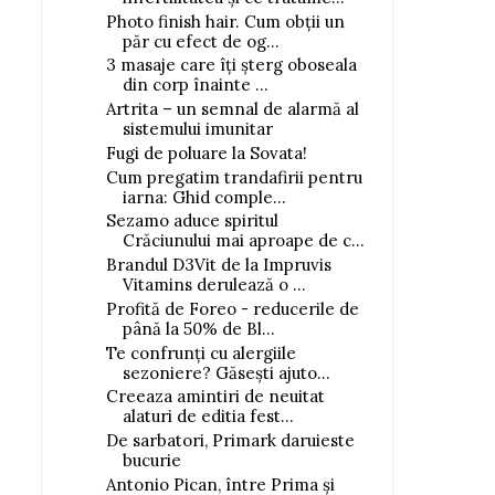
Photo finish hair. Cum obții un
păr cu efect de og...
3 masaje care îți șterg oboseala
din corp înainte ...
Artrita – un semnal de alarmă al
sistemului imunitar
Fugi de poluare la Sovata!
Cum pregatim trandafirii pentru
iarna: Ghid comple...
Sezamo aduce spiritul
Crăciunului mai aproape de c...
Brandul D3Vit de la Impruvis
Vitamins derulează o ...
Profită de Foreo - reducerile de
până la 50% de Bl...
Te confrunți cu alergiile
sezoniere? Găsești ajuto...
Creeaza amintiri de neuitat
alaturi de editia fest...
De sarbatori, Primark daruieste
bucurie
Antonio Pican, între Prima și