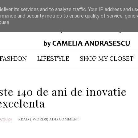
liver its services and to analyze traffic. Your IP address and u
rmance and security metrics to ensure quality of service, gene
buse.
FASHION
LIFESTYLE
SHOP MY CLOSET
te 140 de ani de inovatie
excelenta
0/2024
READ (
WORDS)
ADD COMMENT