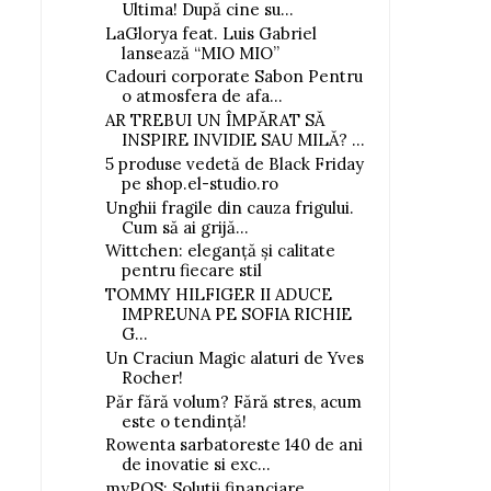
Ultima! După cine su...
LaGlorya feat. Luis Gabriel
lansează “MIO MIO”
Cadouri corporate Sabon Pentru
o atmosfera de afa...
AR TREBUI UN ÎMPĂRAT SĂ
INSPIRE INVIDIE SAU MILĂ? ...
5 produse vedetă de Black Friday
pe shop.el-studio.ro
Unghii fragile din cauza frigului.
Cum să ai grijă...
Wittchen: eleganță și calitate
pentru fiecare stil
TOMMY HILFIGER II ADUCE
IMPREUNA PE SOFIA RICHIE
G...
Un Craciun Magic alaturi de Yves
Rocher!
Păr fără volum? Fără stres, acum
este o tendință!
Rowenta sarbatoreste 140 de ani
de inovatie si exc...
myPOS: Solutii financiare