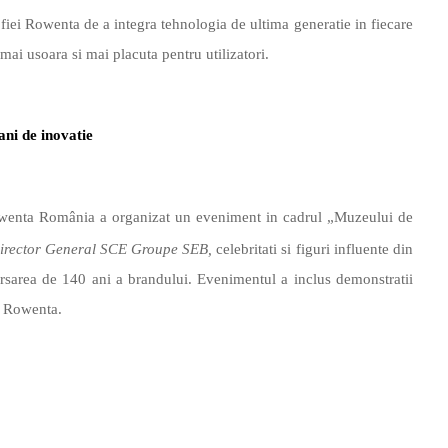
iei Rowenta de a integra tehnologia de ultima generatie in fiecare
 mai usoara si mai placuta pentru utilizatori.
ani de inovatie
Rowenta Rom
â
nia a organizat un eveniment in cadrul „Muzeului de
irector General SCE
Groupe SEB,
celebritati si figuri influente din
ersarea de 140 ani a brandului. Evenimentul a inclus demonstratii
i Rowenta.