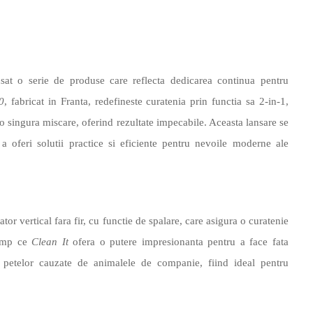
sat o serie de produse care reflecta dedicarea continua pentru
0
, fabricat in Franta, redefineste curatenia prin functia sa 2-in-1,
-o singura miscare, oferind rezultate impecabile. Aceasta lansare se
a oferi solutii practice si eficiente pentru nevoile moderne ale
ator vertical fara fir, cu functie de spalare, care asigura o curatenie
timp ce
Clean It
ofera o putere impresionanta pentru a face fata
 a petelor cauzate de animalele de companie, fiind ideal pentru