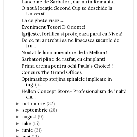
Lancome de Sarbatori, dar nu in Romania...
O nouă locație Second Cup se deschide la
Universit...
La ce ghete visez....
Eveniment Tesori D'Oriente!
Igrijeste, fortifica si protejeaza parul cu Nivea!
De ce nu ar trebui sa ne lipseasca sucurile de
fru...
Noutatile lunii noiembrie de la Melkior!
Sarbatori pline de rasfat, cu elmiplant!
Prima crema pentru ochi Paula's Choice!!!
Concurs The Grand Offices
Optimashop sprijina spitalele implicate in
ingriji...
Hellen Concept Store- Profesionalism de înaltă
cla...
octombrie
(32)
►
septembrie
(28)
►
august
(9)
►
iulie
(15)
►
iunie
(31)
►
mai
(13)
►