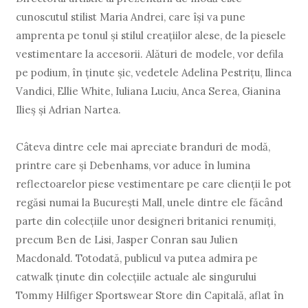
cunoscutul stilist Maria Andrei, care își va pune
amprenta pe tonul și stilul creațiilor alese, de la piesele
vestimentare la accesorii. Alături de modele, vor defila
pe podium, în ținute șic, vedetele Adelina Pestrițu, Ilinca
Vandici, Ellie White, Iuliana Luciu, Anca Serea, Gianina
Ilieș și Adrian Nartea.
Câteva dintre cele mai apreciate branduri de modă,
printre care și Debenhams, vor aduce în lumina
reflectoarelor piese vestimentare pe care clienții le pot
regăsi numai la București Mall, unele dintre ele făcând
parte din colecțiile unor designeri britanici renumiți,
precum Ben de Lisi, Jasper Conran sau Julien
Macdonald. Totodată, publicul va putea admira pe
catwalk ținute din colecțiile actuale ale singurului
Tommy Hilfiger Sportswear Store din Capitală, aflat în