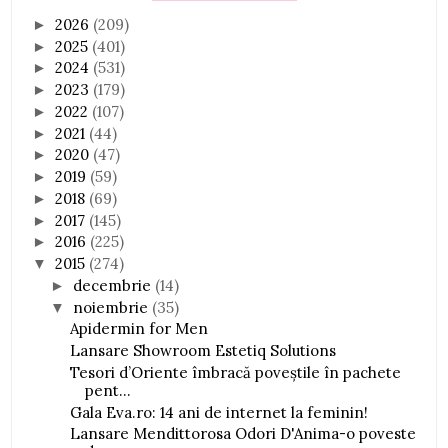
2026
(209)
►
2025
(401)
►
2024
(531)
►
2023
(179)
►
2022
(107)
►
2021
(44)
►
2020
(47)
►
2019
(59)
►
2018
(69)
►
2017
(145)
►
2016
(225)
►
2015
(274)
▼
decembrie
(14)
►
noiembrie
(35)
▼
Apidermin for Men
Lansare Showroom Estetiq Solutions
Tesori d’Oriente îmbracă poveştile în pachete
pent...
Gala Eva.ro: 14 ani de internet la feminin!
Lansare Mendittorosa Odori D'Anima-o poveste