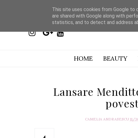
This site uses cookies from Google to de
are shared with Google along with perfo
statistics, and to detect and address a
HOME
BEAUTY
Lansare Menditt
povest
CAMELIA ANDRASESCU
11/3