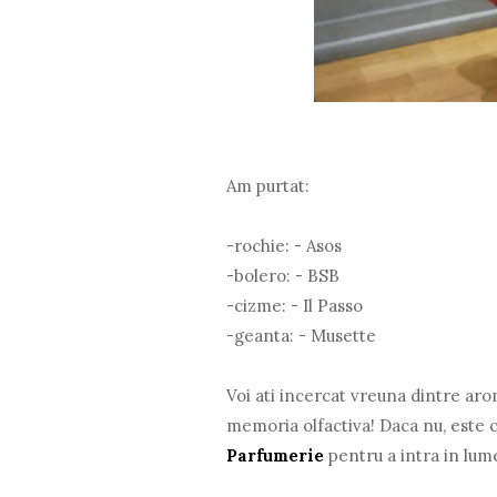
Am purtat:
-rochie: - Asos
-bolero: - BSB
-cizme: - Il Passo
-geanta: - Musette
Voi ati incercat vreuna dintre arom
memoria olfactiva! Daca nu, este 
Parfumerie
pentru a intra in lum