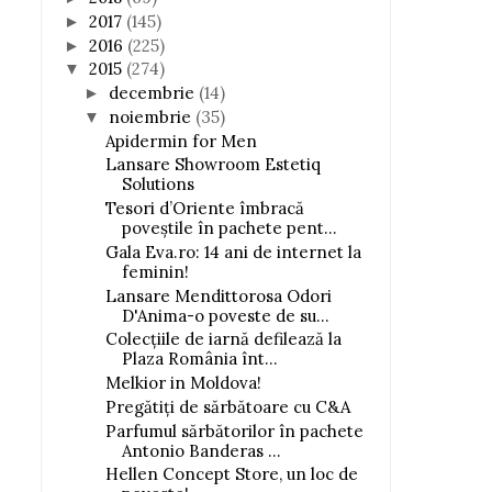
2017
(145)
►
2016
(225)
►
2015
(274)
▼
decembrie
(14)
►
noiembrie
(35)
▼
Apidermin for Men
Lansare Showroom Estetiq
Solutions
Tesori d’Oriente îmbracă
poveştile în pachete pent...
Gala Eva.ro: 14 ani de internet la
feminin!
Lansare Mendittorosa Odori
D'Anima-o poveste de su...
Colecţiile de iarnă defilează la
Plaza România înt...
Melkior in Moldova!
Pregătiți de sărbătoare cu C&A
Parfumul sărbătorilor în pachete
Antonio Banderas ...
Hellen Concept Store, un loc de