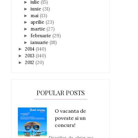
iulie
(15)
►
iunie
(31)
►
mai
(13)
►
aprilie
(23)
►
martie
(27)
►
februarie
(29)
►
ianuarie
(18)
►
2014
(140)
►
2013
(140)
►
2012
(20)
►
POPULAR POSTS
O vacanta de
poveste si un
concurs!
Dragilor, da, chiar asa