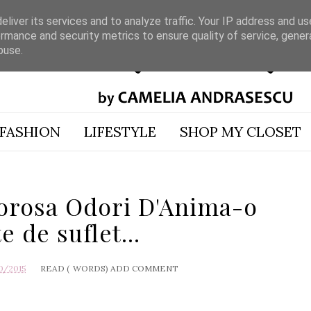
liver its services and to analyze traffic. Your IP address and u
rmance and security metrics to ensure quality of service, gene
buse.
FASHION
LIFESTYLE
SHOP MY CLOSET
orosa Odori D'Anima-o
e de suflet...
0/2015
READ (
WORDS)
ADD COMMENT