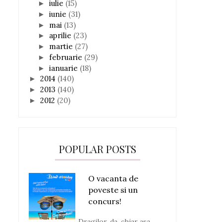
iulie
(15)
►
iunie
(31)
►
mai
(13)
►
aprilie
(23)
►
martie
(27)
►
februarie
(29)
►
ianuarie
(18)
►
2014
(140)
►
2013
(140)
►
2012
(20)
►
POPULAR POSTS
O vacanta de
poveste si un
concurs!
Dragilor, da, chiar asa