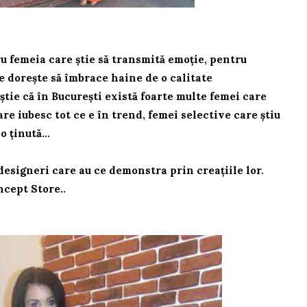
u femeia care știe să transmită emoție, pentru
re dorește să îmbrace haine de o calitate
știe că în București există foarte multe femei care
re iubesc tot ce e în trend, femei selective care știu
 o ținută…
 designeri care au ce demonstra prin creațiile lor.
ncept Store..