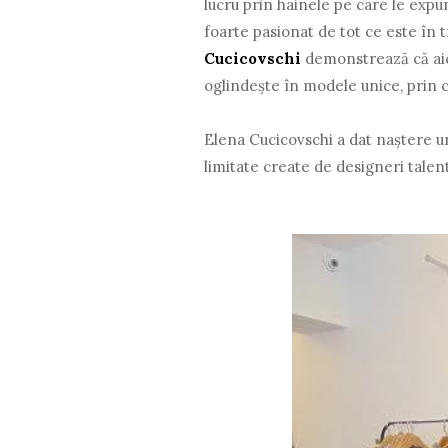
lucru prin hainele pe care le expu
foarte pasionat de tot ce este în 
Cucicovschi
demonstrează că aici
oglindește în modele unice, prin c
Elena Cucicovschi a dat naștere un
limitate create de designeri talen