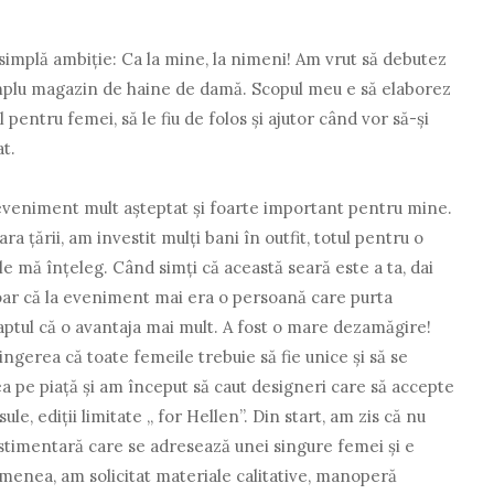
simplă ambiţie: Ca la mine, la nimeni! Am vrut să debutez
implu magazin de haine de damă. Scopul meu e să elaborez
entru femei, să le fiu de folos şi ajutor când vor să-şi
t.
n eveniment mult aşteptat şi foarte important pentru mine.
ara ţării, am investit mulţi bani în outfit, totul pentru o
le mă înţeleg. Când simţi că această seară este a ta, dai
Doar că la eveniment mai era o persoană care purta
aptul că o avantaja mai mult. A fost o mare dezamăgire!
ingerea că toate femeile trebuie să fie unice şi să se
a pe piaţă şi am început să caut designeri care să accepte
le, ediţii limitate „ for Hellen”. Din start, am zis că nu
vestimentară care se adresează unei singure femei şi e
enea, am solicitat materiale calitative, manoperă