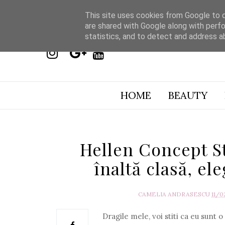
This site uses cookies from Google to de
are shared with Google along with perfo
statistics, and to detect and address a
HOME
BEAUTY
Hellen Concept S
înaltă clasă, ele
CAMELIA ANDRASESCU
11/0
Dragile mele, voi stiti ca eu sunt