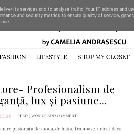
liver its services and to analyze traffic. Your IP address and u
rmance and security metrics to ensure quality of service, gene
buse.
FASHION
LIFESTYLE
SHOP MY CLOSET
tore- Profesionalism de
ganță, lux și pasiune...
2/2015
READ (
WORDS)
ADD COMMENT
 o mare pasionata de moda, de haine frumoase, unicat daca