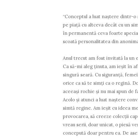
“Conceptul a luat naştere dintr-o 
pe piaţă cu altceva decât cu un s
în permanentă ceva foarte special p
scoată personalitatea din anonima
Anul trecut am fost invitată la u
Ca să-mi aleg ţinuta, am ieşit în af
singură seară. Cu siguranță, femei
orice ca să te simţi ca o regină. 
aceeaşi rochie şi nu mai spun de f
Acolo şi atunci a luat naştere conv
simtă regine. Am ieşit cu ideea me
provocarea, să creeze colecţii capsu
vreau serii, doar unicat, o piesă 
concepută doar pentru ea. De asem