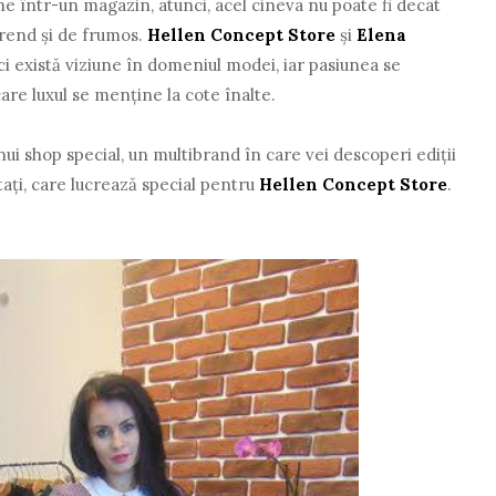
ne într-un magazin, atunci, acel cineva nu poate fi decât
trend și de frumos.
Hellen Concept Store
și
Elena
 există viziune în domeniul modei, iar pasiunea se
are luxul se menține la cote înalte.
ui shop special, un multibrand în care vei descoperi ediții
tați, care lucrează special pentru
Hellen Concept Store
.