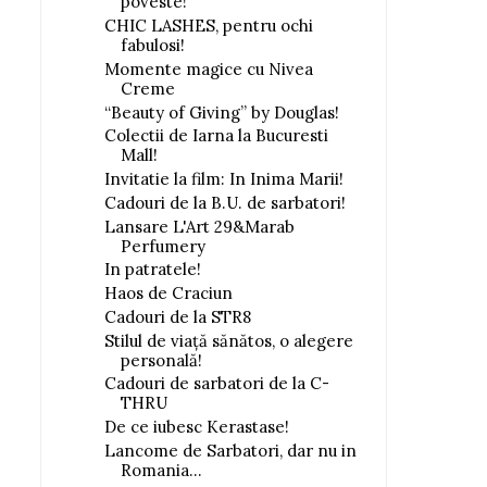
poveste!
CHIC LASHES, pentru ochi
fabulosi!
Momente magice cu Nivea
Creme
“Beauty of Giving” by Douglas!
Colectii de Iarna la Bucuresti
Mall!
Invitatie la film: In Inima Marii!
Cadouri de la B.U. de sarbatori!
Lansare L'Art 29&Marab
Perfumery
In patratele!
Haos de Craciun
Cadouri de la STR8
Stilul de viață sănătos, o alegere
personală!
Cadouri de sarbatori de la C-
THRU
De ce iubesc Kerastase!
Lancome de Sarbatori, dar nu in
Romania...