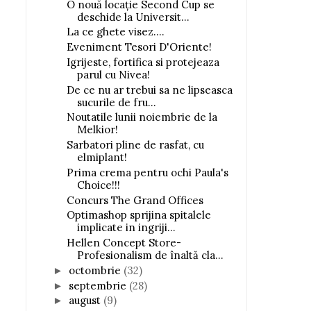
O nouă locație Second Cup se
deschide la Universit...
La ce ghete visez....
Eveniment Tesori D'Oriente!
Igrijeste, fortifica si protejeaza
parul cu Nivea!
De ce nu ar trebui sa ne lipseasca
sucurile de fru...
Noutatile lunii noiembrie de la
Melkior!
Sarbatori pline de rasfat, cu
elmiplant!
Prima crema pentru ochi Paula's
Choice!!!
Concurs The Grand Offices
Optimashop sprijina spitalele
implicate in ingriji...
Hellen Concept Store-
Profesionalism de înaltă cla...
octombrie
(32)
►
septembrie
(28)
►
august
(9)
►