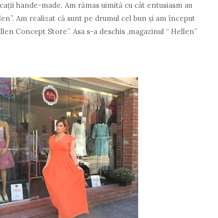
aplicaţii hande-made. Am rămas uimită cu cât entusiasm au
len”. Am realizat că sunt pe drumul cel bun şi am început
ellen Concept Store”. Asa s-a deschis ,magazinul “ Hellen”