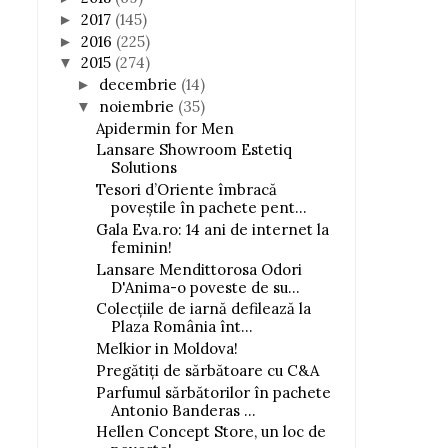
2017
(145)
►
2016
(225)
►
2015
(274)
▼
decembrie
(14)
►
noiembrie
(35)
▼
Apidermin for Men
Lansare Showroom Estetiq
Solutions
Tesori d’Oriente îmbracă
poveştile în pachete pent...
Gala Eva.ro: 14 ani de internet la
feminin!
Lansare Mendittorosa Odori
D'Anima-o poveste de su...
Colecţiile de iarnă defilează la
Plaza România înt...
Melkior in Moldova!
Pregătiți de sărbătoare cu C&A
Parfumul sărbătorilor în pachete
Antonio Banderas ...
Hellen Concept Store, un loc de