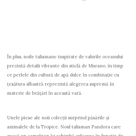
În plus, noile talismane inspirate de valurile oceanului
prezintă detalii vibrante din sticlă de Murano, în timp
ce perlele din cultură de apă dulce în combinație cu
țesătura albastră reprezintă alegerea supremă în
materie de brățări în această vară.
Unele piese ale noii colecții surprind păsările și
animalele de la Tropice. Noul talisman Pandora care
evocă un cameleon își schimbă culoarea în funcție de