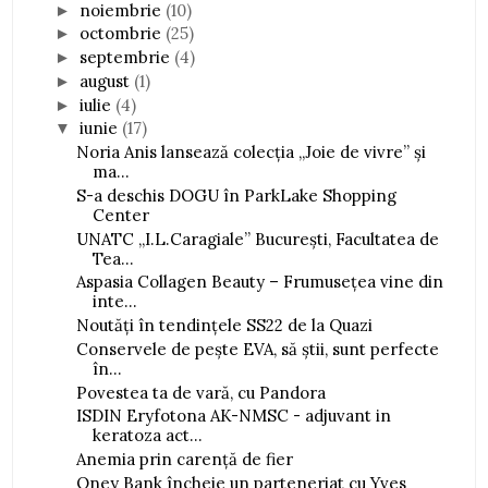
noiembrie
(10)
►
octombrie
(25)
►
septembrie
(4)
►
august
(1)
►
iulie
(4)
►
iunie
(17)
▼
Noria Anis lansează colecţia „Joie de vivre” şi
ma...
S-a deschis DOGU în ParkLake Shopping
Center
UNATC „I.L.Caragiale” București, Facultatea de
Tea...
Aspasia Collagen Beauty – Frumusețea vine din
inte...
Noutăți în tendințele SS22 de la Quazi
Conservele de pește EVA, să știi, sunt perfecte
în...
Povestea ta de vară, cu Pandora
ISDIN Eryfotona AK-NMSC - adjuvant in
keratoza act...
Anemia prin carență de fier
Oney Bank încheie un parteneriat cu Yves