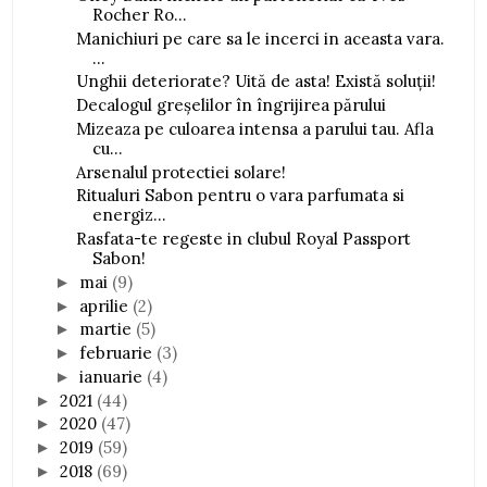
Rocher Ro...
Manichiuri pe care sa le incerci in aceasta vara.
...
Unghii deteriorate? Uită de asta! Există soluții!
Decalogul greșelilor în îngrijirea părului
Mizeaza pe culoarea intensa a parului tau. Afla
cu...
Arsenalul protectiei solare!
Ritualuri Sabon pentru o vara parfumata si
energiz...
Rasfata-te regeste in clubul Royal Passport
Sabon!
mai
(9)
►
aprilie
(2)
►
martie
(5)
►
februarie
(3)
►
ianuarie
(4)
►
2021
(44)
►
2020
(47)
►
2019
(59)
►
2018
(69)
►