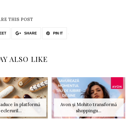
RE THIS POST
EET
SHARE
PIN IT
AY ALSO LIKE
aduce în platformă
Avon și Mohito transformă
ecleruril...
shoppingu...