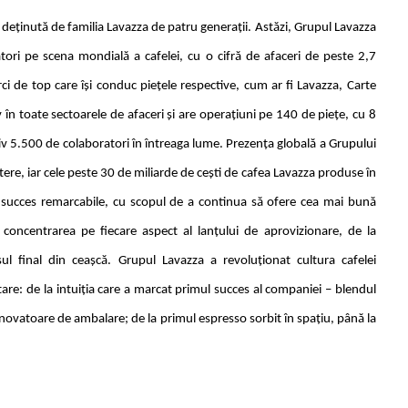
te deţinută de familia Lavazza de patru generaţii. Astăzi, Grupul Lavazza
tori pe scena mondială a cafelei, cu o cifră de afaceri de peste 2,7
ci de top care își conduc piețele respective, cum ar fi Lavazza, Carte
v în toate sectoarele de afaceri și are operațiuni pe 140 de piețe, cu 8
ativ 5.500 de colaboratori în întreaga lume. Prezența globală a Grupului
tere, iar cele peste 30 de miliarde de cești de cafea Lavazza produse în
 succes remarcabile, cu scopul de a continua să ofere cea mai bună
 concentrarea pe fiecare aspect al lanțului de aprovizionare, de la
ul final din ceașcă. Grupul Lavazza a revoluționat cultura cafelei
tare: de la intuiția care a marcat primul succes al companiei – blendul
 inovatoare de ambalare; de la primul espresso sorbit în spațiu, până la