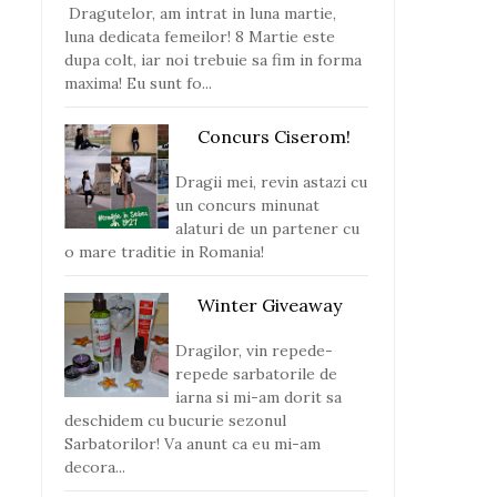
Dragutelor, am intrat in luna martie,
luna dedicata femeilor! 8 Martie este
dupa colt, iar noi trebuie sa fim in forma
maxima! Eu sunt fo...
Concurs Ciserom!
Dragii mei, revin astazi cu
un concurs minunat
alaturi de un partener cu
o mare traditie in Romania!
Winter Giveaway
Dragilor, vin repede-
repede sarbatorile de
Sezamo lansează o
Sezamo extinde mar
iarna si mi-am dorit sa
experiență comple...
proprie Sutcha...
deschidem cu bucurie sezonul
Sarbatorilor! Va anunt ca eu mi-am
decora...