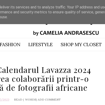
liver its services and to analyze traffic. Your IP address and u
rmance and security metrics to ensure quality of service, gene
buse.
FASHION
LIFESTYLE
SHOP MY CLOSET
alendarul Lavazza 2024
ea colaborării printr-o
tă de fotografii africane
7/2023
READ (
WORDS)
ADD COMMENT