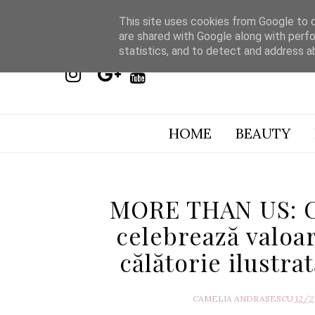
This site uses cookies from Google to de
are shared with Google along with perfo
statistics, and to detect and address a
HOME
BEAUTY
MORE THAN US: C
celebrează valoar
călătorie ilustra
CAMELIA ANDRASESCU
12/2