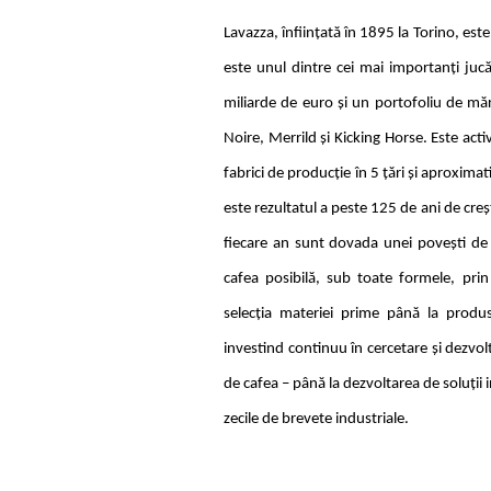
Lavazza
, înfiinţată în 1895 la Torino, es
este unul dintre cei mai importanți jucă
miliarde de euro și un portofoliu de măr
Noire, Merrild și Kicking Horse. Este acti
fabrici de producție în 5 țări și aproxim
este rezultatul a peste 125 de ani de creș
fiecare an sunt dovada unei povești de
cafea posibilă, sub toate formele, prin
selecția materiei prime până la produs
investind continuu în cercetare și dezvol
de cafea – până la dezvoltarea de soluții
zecile de brevete industriale.