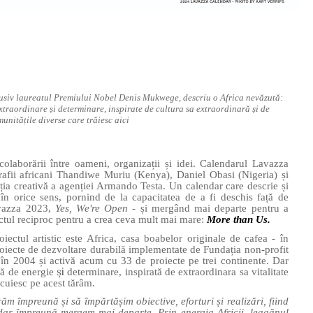
nclusiv laureatul Premiului Nobel Denis Mukwege, descriu o Africa nevăzută:
xtraordinare și determinare, inspirate de cultura sa extraordinară și de
unitățile diverse care trăiesc aici
 colaborării între oameni, organizații și idei. Calendarul Lavazza
grafii africani Thandiwe Muriu (Kenya), Daniel Obasi (Nigeria) și
ția creativă a agenției Armando Testa. Un calendar care descrie și
n orice sens, pornind de la capacitatea de a fi deschis față de
Lavazza 2023,
Yes, We're Open
- și mergând mai departe pentru a
ectul reciproc pentru a crea ceva mult mai mare:
More than Us.
iectul artistic este Africa, casa boabelor originale de cafea - în
roiecte de dezvoltare durabilă implementate de Fundația non-profit
 în 2004 și activă acum cu 33 de proiecte pe trei continente. Dar
și
ină de energie
determinare, inspirată de extraordinara sa vitalitate
ocuiesc pe acest tărâm.
ăm împreună și să împărtășim obiective, eforturi și realizări, fiind
dar împreună mergem mai departe. Prin energia Africii, leagănul