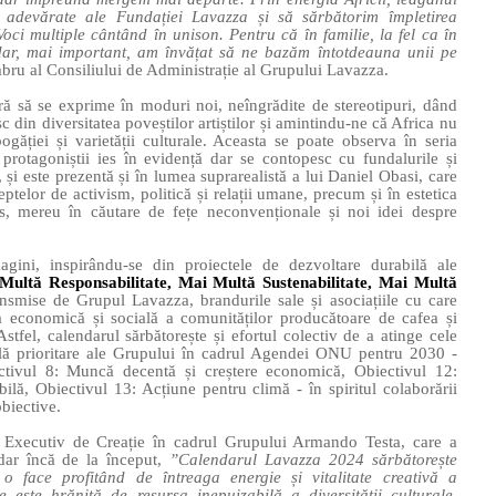
e adevărate ale Fundației Lavazza și să sărbătorim împletirea
 Voci multiple cântând în unison. Pentru că în familie, la fel ca în
dar, mai important, am învățat să ne bazăm întotdeauna unii pe
ru al Consiliului de Administrație al Grupului Lavazza.
eră să se exprime în moduri noi, neîngrădite de stereotipuri, dând
sc din diversitatea poveștilor artiștilor și amintindu-ne că Africa nu
ogăției și varietății culturale. Aceasta se poate observa în seria
otagoniștii ies în evidență dar se contopesc cu fundalurile și
e, și este prezentă și în lumea suprarealistă a lui Daniel Obasi, care
elor de activism, politică și relații umane, precum și în estetica
ips, mereu în căutare de fețe neconvenționale și noi idei despre
agini, inspirându-se din proiectele de dezvoltare durabilă ale
Multă Responsabilitate, Mai Multă Sustenabilitate, Mai Multă
ansmise de Grupul Lavazza, brandurile sale și asociațiile cu care
a economică și socială a comunităților producătoare de cafea și
stfel, calendarul sărbătorește și efortul colectiv de a atinge cele
lă prioritare ale Grupului în cadrul Agendei ONU pentru 2030 -
ctivul 8: Muncă decentă și creștere economică, Obiectivul 12:
lă, Obiectivul 13: Acțiune pentru climă - în spiritul colaborării
obiective.
or Executiv de Creație în cadrul Grupului Armando Testa, care a
dar încă de la început,
”Calendarul Lavazza 2024 sărbătorește
o face profitând de întreaga energie și vitalitate creativă a
e este hrănită de resursa inepuizabilă a diversității culturale.