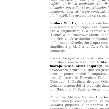
cafelei, dorim să reafirmăm valoril
talentelor, poveștilor și experiențelor.
companie, știm că fiecare contează, 
alții”
, explică Francesca Lavazza, memb
În
More than Us,
fotografia este lib
voce interpretărilor originale ce izvoră
este o singularitate, ci o expresie a b
"Camo" a lui Thandiwe Muriu, unde pr
modelele vii ale țesăturilor tradițional
ne îndeamnă să reflectăm asupra concept
simplificată și clară a lui Aart Verr
frumusețe.
Fiecare fotograf a capturat patru im
Fundației Lavazza și valorile de
Mai 
Inovație și Mai Multă Inspirație
, tr
colaborează pentru a susține creștere
pentru a proteja mediul înconjurător. A
patru Obiective de Dezvoltare Durabi
Obiectivul 5: Egalitate de gen, Obie
Consum responsabil și producție durabi
din Obiectivul 17: Parteneriate pentru 
Potrivit lui Michele Mariani, Direct
urmărit direcția creativă pentru calen
valoarea prețioasă a colaborării și 
continentului african. Această energi