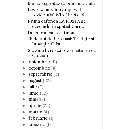
Miele: aspiratoare pentru o viaţă
Love Beauty în complexul
rezidențial WIN Herăstrău...
Prima cafenea LA ROSTA se
deschide în spațiul Carr...
De ce racesc tot timpul?
25 de Ani de Seroussi: Tradiție și
Inovație, O Ist...
Sezamo livrează brazi naturali de
Crăciun
noiembrie
(11)
►
octombrie
(8)
►
septembrie
(3)
►
august
(32)
►
iulie
(7)
►
iunie
(32)
►
mai
(47)
►
aprilie
(25)
►
martie
(4)
►
februarie
(1)
►
ianuarie
(1)
►