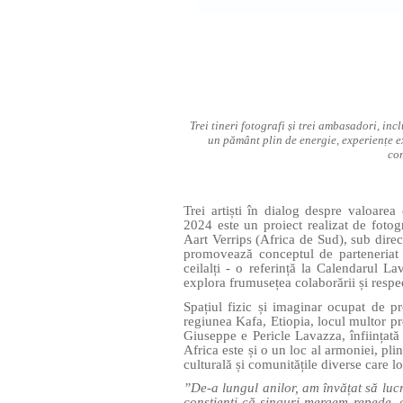
Trei tineri fotografi și trei ambasadori, i
un pământ plin de energie, experiențe e
com
Trei artiști în dialog despre valoarea
2024 este un proiect realizat de foto
Aart Verrips (Africa de Sud), sub direc
promovează conceptul de parteneriat î
ceilalți - o referință la Calendarul 
explora frumusețea colaborării și resp
Spațiul fizic și imaginar ocupat de pro
regiunea Kafa, Etiopia, locul multor p
Giuseppe e Pericle Lavazza, înființată
Africa este și o un loc al armoniei, pl
culturală și comunitățile diverse care l
”De-a lungul anilor, am învățat să lucr
conștienți că singuri mergem repede, 