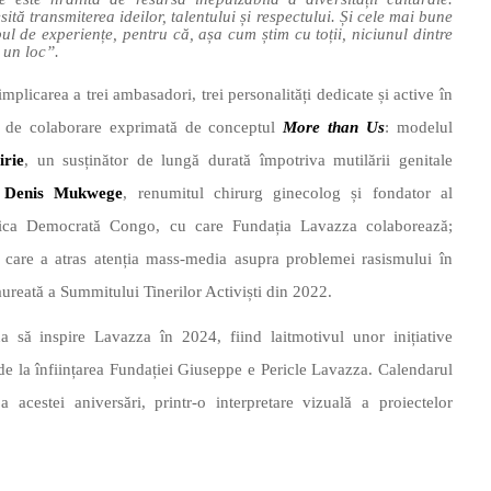
ă transmiterea ideilor, talentului și respectului. Și cele mai bune
ul de experiențe, pentru că, așa cum știm cu toții, niciunul dintre
a un loc”.
mplicarea a trei ambasadori, trei personalități dedicate și active în
ea de colaborare exprimată de conceptul
More than Us
: modelul
irie
, un susținător de lungă durată împotriva mutilării genitale
l
Denis Mukwege
, renumitul chirurg ginecolog și fondator al
lica Democrată Congo, cu care Fundația Lavazza colaborează;
, care a atras atenția mass-media asupra problemei rasismului în
aureată a Summitului Tinerilor Activiști din 2022.
 să inspire Lavazza în 2024, fiind laitmotivul unor inițiative
de la înființarea Fundației Giuseppe e Pericle Lavazza. Calendarul
acestei aniversări, printr-o interpretare vizuală a proiectelor