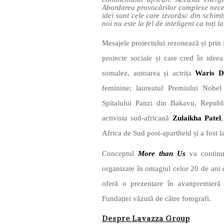
Abordarea provocărilor complexe necesit
idei sunt cele care izvorăsc din schimb
noi nu este la fel de inteligent ca toți l
Mesajele proiectului rezonează și prin i
proiecte sociale și care cred în ide
somalez, autoarea și actrița
Waris D
feminine; laureatul Premiului Nobe
Spitalului Panzi din Bakavu, Repub
activista sud-africană
Zulaikha Patel
Africa de Sud post-apartheid și a fost l
Conceptul
More than Us
va continua
organizate în omagiul celor 20 de ani 
oferă o prezentare în avanpremieră a 
Fundației văzută de către fotografi.
Despre Lavazza Group