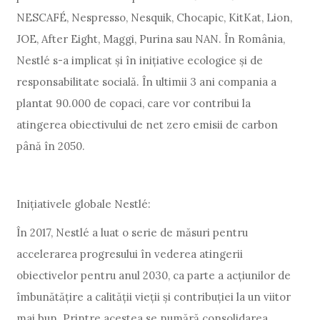
NESCAFÉ, Nespresso, Nesquik, Chocapic, KitKat, Lion,
JOE, After Eight, Maggi, Purina sau NAN. În România,
Nestlé s-a implicat și în inițiative ecologice și de
responsabilitate socială. În ultimii 3 ani compania a
plantat 90.000 de copaci, care vor contribui la
atingerea obiectivului de net zero emisii de carbon
până în 2050.
Inițiativele globale Nestlé:
În 2017, Nestlé a luat o serie de măsuri pentru
accelerarea progresului în vederea atingerii
obiectivelor pentru anul 2030, ca parte a acțiunilor de
îmbunătățire a calității vieții și contribuției la un viitor
mai bun. Printre acestea se numără consolidarea