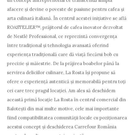
un concept antreprenorial ce transcendă simpla
afacere și devine o poveste de pasiune pentru cafea și
arta culinară italiană. În centrul acestei inițiative se află
ROASTELIER™, prăjitorul de cafea inovator dezvoltat
de Nestlé Professional, ce reprezintă convergența
între tradițional și tehnologia avansată oferind
experiența tradițională care dă viață fiecărui bob cu
precizie și măiestrie. De la prăjirea boabelor până la
servirea deliciilor culinare, La Rosta își propune să
ofere o experiență autentică și memorabilă pentru toți
cei care trec pragul locației. Am ales să deschidem
această primă locație La Rosta în centrul comercial din
Balotești din mai multe motive, cele mai importante
fiind compatibilitatea comunității locale cu poziționarea
acestui concept și deschiderea Carrefour România