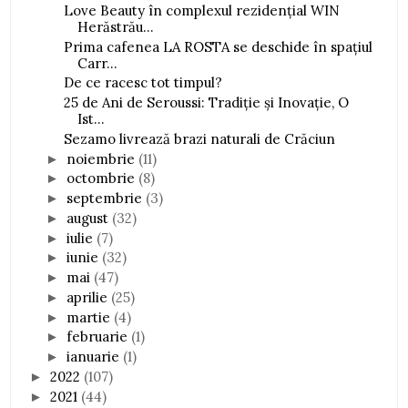
Love Beauty în complexul rezidențial WIN
Herăstrău...
Prima cafenea LA ROSTA se deschide în spațiul
Carr...
De ce racesc tot timpul?
25 de Ani de Seroussi: Tradiție și Inovație, O
Ist...
Sezamo livrează brazi naturali de Crăciun
noiembrie
(11)
►
octombrie
(8)
►
septembrie
(3)
►
august
(32)
►
iulie
(7)
►
iunie
(32)
►
mai
(47)
►
aprilie
(25)
►
martie
(4)
►
februarie
(1)
►
ianuarie
(1)
►
2022
(107)
►
2021
(44)
►