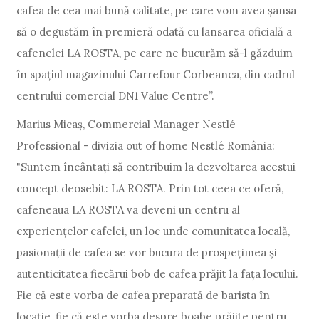
cafea de cea mai bună calitate, pe care vom avea șansa
să o degustăm în premieră odată cu lansarea oficială a
cafenelei LA ROSTA, pe care ne bucurăm să-l găzduim
în spațiul magazinului Carrefour Corbeanca, din cadrul
centrului comercial DN1 Value Centre”.
Marius Micaș, Commercial Manager Nestlé
Professional - divizia out of home Nestlé România:
"Suntem încântați să contribuim la dezvoltarea acestui
concept deosebit: LA ROSTA. Prin tot ceea ce oferă,
cafeneaua LA ROSTA va deveni un centru al
experiențelor cafelei, un loc unde comunitatea locală,
pasionații de cafea se vor bucura de prospețimea și
autenticitatea fiecărui bob de cafea prăjit la fața locului.
Fie că este vorba de cafea preparată de barista în
locație, fie că este vorba despre boabe prăjite pentru