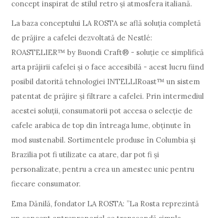
concept inspirat de stilul retro și atmosfera italiană.
La baza conceptului LA ROSTA se află soluția completă
de prăjire a cafelei dezvoltată de Nestlé:
ROASTELIER™ by Buondi Craft® - soluție ce simplifică
arta prăjirii cafelei și o face accesibilă - acest lucru fiind
posibil datorită tehnologiei INTELLIRoast™ un sistem
patentat de prăjire și filtrare a cafelei. Prin intermediul
acestei soluții, consumatorii pot accesa o selecție de
cafele arabica de top din întreaga lume, obținute în
mod sustenabil. Sortimentele produse în Columbia și
Brazilia pot fi utilizate ca atare, dar pot fi și
personalizate, pentru a crea un amestec unic pentru
fiecare consumator.
Ema Dănilă, fondator LA ROSTA: ”La Rosta reprezintă