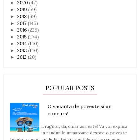
2020
(47)
►
2019
(59)
►
2018
(69)
►
2017
(145)
►
2016
(225)
►
2015
(274)
►
2014
(140)
►
2013
(140)
►
2012
(20)
►
POPULAR POSTS
O vacanta de poveste si un
concurs!
Dragilor, da, chiar asa este! Va voi explica
in randurile urmatoare despre o poveste
tesuta frumos, cu dedicatie si talent de catre oamenii ...