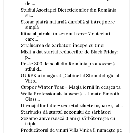
de ...
Studiul Asociației Dieteticienilor din România,
su...
Stona: piatră naturală durabilă și întreținere
simplă
Ritualul părului în sezonul rece: 7 obiceiuri
care...
Strălucirea de Sărbători începe cu tine!
Mixit a dat startul reducerilor de Black Friday:
p...
Peste 300 de școli din România promovează
stilul d...
GURSK a inaugurat „Cabinetul Stomatologic al
Viito...
Cupper Winter Teas – Magia iernii în ceașca ta
Wella Professionals lansează Ultimate Smooth
Glass...
Drenajul limfatic – secretul siluetei ușoare și al...
Starbucks dă startul sezonului de sărbători
Sezamo aniversează 3 ani și sărbătorește cu
triplu...
Producătorul de vinuri Villa Vinèa îl numește pe