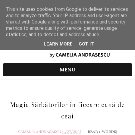
This site uses cookies from Google to deliver its services
and to analyze traffic. Your IP address and user-agent are
shared with Google along with performance and security
metrics to ensure quality of service, generate usage
statistics, and to detect and address abuse.
LEARN MORE
GOT IT
MENU
Magia Sărbătorilor în fiecare cană de
ceai
CAMELIA ANDRASESCU
11/27/2025
READ (
WORDS)