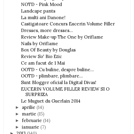
NOTD - Pink Mood
Landcape pants
La multi ani Danone!
Castigatoare Concurs Eucerin Volume Filler
Dresses, more dresses...
Review Make-up The One by Oriflame
Nails by Oriflame
Box Of Beauty by Douglas
Review So' Bio Etic
Ce am facut de 1 Mai
OOTD - Cu buline, despre buline...
OOTD - plimbare, plimbare...
Sunt Blogger oficial la Digital Divas!
EUCERIN VOLUME FILLER REVIEW SI O
SURPRIZA
Le Muguet du Guerlain 2014
aprilie
(14)
►
martie
(15)
►
februarie
(14)
►
ianuarie
(7)
►
2013
(140)
►