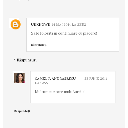
UNKNOWN
14 MAI 2014 LA 23:52
Sa le folositi in continuare cu placere!
Răspundeți
Răspunsuri
CAMELIA ANDRASESCU
23 IUNIE 2014
LA 17:55
Multumesc tare mult Aurelia!
Răspundeți