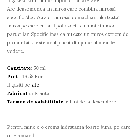
Ii gasesc si un minus, faptul ca nu are SPF.
Are deasemenea un miros care combina mirosul
specific Aloe Vera cu mirosul demachiantului testat,
miros pe care eu nu-l pot asocia cu nimic in mod
particular. Specific insa ca nu este un miros extrem de
pronuntat si este unul placut din punctul meu de
vedere.
Cantitate
: 50 ml
Pret
: 46.55 Ron
Il gasiti pe
site.
Fabricat
in Franta
Termen de valabilitate
: 6 luni de la deschidere
Pentru mine e o crema hidratanta foarte buna, pe care
o recomand