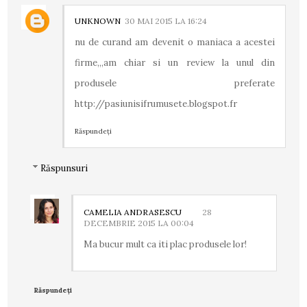
UNKNOWN
30 MAI 2015 LA 16:24
nu de curand am devenit o maniaca a acestei
firme,,,am chiar si un review la unul din
produsele preferate
http://pasiunisifrumusete.blogspot.fr
Răspundeți
Răspunsuri
CAMELIA ANDRASESCU
28
DECEMBRIE 2015 LA 00:04
Ma bucur mult ca iti plac produsele lor!
Răspundeți