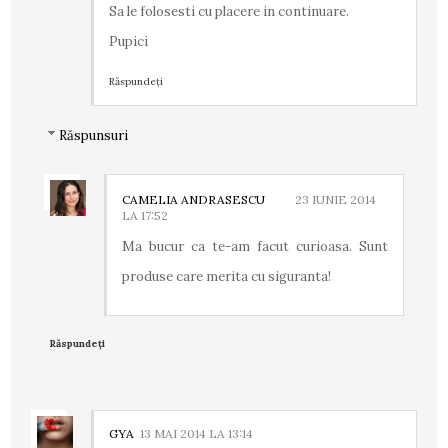
Sa le folosesti cu placere in continuare.
Pupici
Răspundeți
Răspunsuri
CAMELIA ANDRASESCU
23 IUNIE 2014
LA 17:52
Ma bucur ca te-am facut curioasa. Sunt
produse care merita cu siguranta!
Răspundeți
GYA
13 MAI 2014 LA 13:14