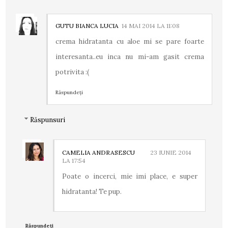
GUTU BIANCA LUCIA
14 MAI 2014 LA 11:08
crema hidratanta cu aloe mi se pare foarte
interesanta..eu inca nu mi-am gasit crema
potrivita :(
Răspundeți
Răspunsuri
CAMELIA ANDRASESCU
23 IUNIE 2014
LA 17:54
Poate o incerci, mie imi place, e super
hidratanta! Te pup.
Răspundeți