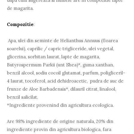
dupa cum sugereaza si numele are in compozitie lapte
de magarita.
Compozitie
:
Apa, ulei din seminte de Helianthus Annuus (floarea
soarelui), caprilic / capric trigliceride, ulei vegetal,
glicerina, sorbitan laurat, lapte de magarita,
Butyrospermum Parkii (unt Shea)*, guma xanthan,
benzil alcool, sodiu cocoil glutamat, parfum, poligliceril-
4 laurat, tocoferol, acid dehidroacetic, pudra de suc de
frunze de Aloe Barbadensis*, dilauril citrat, linalool,
benzil salicilat.
*Ingrediente provenind din agricultura ecologica.
Are 98% ingrediente de origine naturala, 20% din
ingrediente provin din agricultura biologica, fara