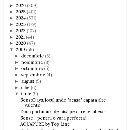
2026
(209)
►
2025
(401)
►
2024
(531)
►
2023
(179)
►
2022
(107)
►
2021
(44)
►
2020
(47)
►
2019
(59)
▼
decembrie
(8)
►
noiembrie
(8)
►
octombrie
(5)
►
septembrie
(4)
►
august
(5)
►
iulie
(6)
►
iunie
(9)
▼
SensoDays, locul unde "acasa" capata alte
valente!
Doua parfumuri de nisa pe care le iubesc
Sense - pentru o vara perfecta!
AQUAPURE by Top Line