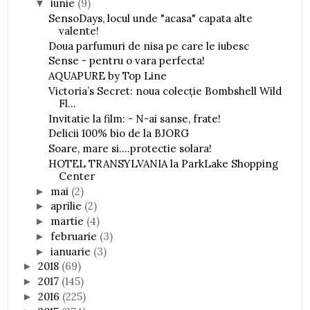
iunie
(9)
▼
SensoDays, locul unde "acasa" capata alte
valente!
Doua parfumuri de nisa pe care le iubesc
Sense - pentru o vara perfecta!
AQUAPURE by Top Line
Victoria’s Secret: noua colecție Bombshell Wild
Fl...
Invitatie la film: - N-ai sanse, frate!
Delicii 100% bio de la BJORG
Soare, mare si....protectie solara!
HOTEL TRANSYLVANIA la ParkLake Shopping
Center
mai
(2)
►
aprilie
(2)
►
martie
(4)
►
februarie
(3)
►
ianuarie
(3)
►
2018
(69)
►
2017
(145)
►
2016
(225)
►