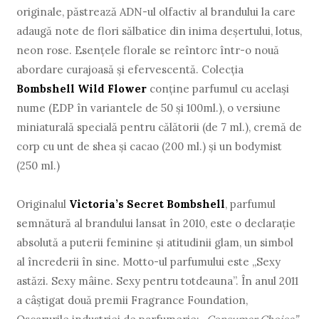
originale, păstrează ADN-ul olfactiv al brandului la care
adaugă note de flori sălbatice din inima deșertului, lotus,
neon rose. Esențele florale se reîntorc într-o nouă
abordare curajoasă și efervescentă. Colecția
Bombshell Wild Flower
conține parfumul cu același
nume (EDP în variantele de 50 și 100ml.), o versiune
miniaturală specială pentru călătorii (de 7 ml.), cremă de
corp cu unt de shea și cacao (200 ml.) și un bodymist
(250 ml.)
Originalul
Victoria’s Secret Bombshell
, parfumul
semnătură al brandului lansat în 2010, este o declarație
absolută a puterii feminine și atitudinii glam, un simbol
al încrederii în sine. Motto-ul parfumului este „Sexy
astăzi. Sexy mâine. Sexy pentru totdeauna”. În anul 2011
a câștigat două premii Fragrance Foundation,