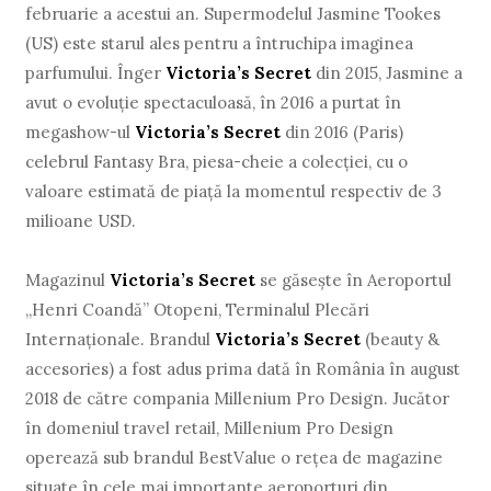
februarie a acestui an. Supermodelul Jasmine Tookes
(US) este starul ales pentru a întruchipa imaginea
parfumului. Înger
Victoria’s Secret
din 2015, Jasmine a
avut o evoluție spectaculoasă, în 2016 a purtat în
megashow-ul
Victoria’s Secret
din 2016 (Paris)
celebrul Fantasy Bra, piesa-cheie a colecției, cu o
valoare estimată de piață la momentul respectiv de 3
milioane USD.
Magazinul
Victoria’s Secret
se găsește în Aeroportul
„Henri Coandă” Otopeni, Terminalul Plecări
Internaționale. Brandul
Victoria’s Secret
(beauty &
accesories) a fost adus prima dată în România în august
2018 de către compania Millenium Pro Design. Jucător
în domeniul travel retail, Millenium Pro Design
operează sub brandul BestValue o rețea de magazine
situate în cele mai importante aeroporturi din