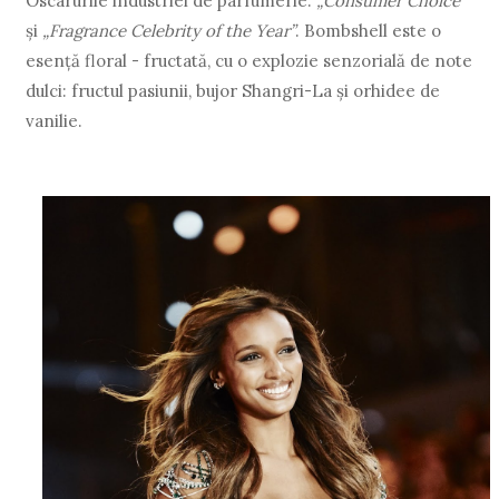
Oscarurile industriei de parfumerie:
„Consumer Choice”
și
„Fragrance Celebrity of the Year”
. Bombshell este o
esență floral - fructată, cu o explozie senzorială de note
dulci: fructul pasiunii, bujor Shangri-La și orhidee de
vanilie.