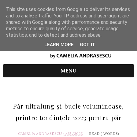
This site uses cookies from Google to deliver its services
and to analyze traffic. Your IP address and user-agent are
shared with Google along with performance and security
metrics to ensure quality of service, generate usage
statistics, and to detect and address abuse.
LEARN MORE
GOT IT
MENU
Păr ultralung și bucle voluminoase,
printre tendințele 2023 pentru păr
CAMELIA ANDRASESCU
4/25/2023
READ (
WORDS)