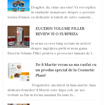
Dragilor, da, chiar asa este! Va voi explica
in randurile urmatoare despre o poveste
tesuta frumos, cu dedicatie si talent de catre oamenii ...
EUCERIN VOLUME FILLER
REVIEW SI O SURPRIZA
In urma cu ceva timp scriam un articol
despre ingrijirea pielii si noua gama
Eucerin Volume Filler pentru o provocare lansata de I...
De 8 Martie vreau sa ma rasfat cu
un produs special de la Cosmetic
Plant!
Dragutelor, am intrat in luna martie, luna
dedicata femeilor! 8 Martie este dupa colt, iar noi
trebuie sa fim in forma maxima! Eu sunt fo...