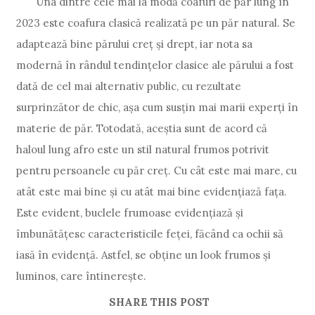
Una dintre cele mai la modă coafuri de păr lung în
2023 este coafura clasică realizată pe un păr natural. Se
adaptează bine părului creț și drept, iar nota sa
modernă în rândul tendințelor clasice ale părului a fost
dată de cel mai alternativ public, cu rezultate
surprinzător de chic, așa cum susțin mai marii experți în
materie de păr. Totodată, aceștia sunt de acord că
haloul lung afro este un stil natural frumos potrivit
pentru persoanele cu păr creț. Cu cât este mai mare, cu
atât este mai bine și cu atât mai bine evidențiază fața.
Este evident, buclele frumoase evidențiază și
îmbunătățesc caracteristicile feței, făcând ca ochii să
iasă în evidență. Astfel, se obține un look frumos și
luminos, care întinerește.
SHARE THIS POST