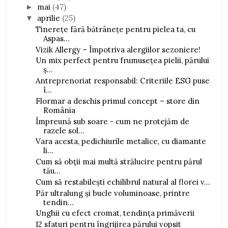
mai
(47)
►
aprilie
(25)
▼
Tinerețe fără bătrânețe pentru pielea ta, cu
Aspas...
Vizik Allergy – Împotriva alergiilor sezoniere!
Un mix perfect pentru frumusețea pielii, părului
ș...
Antreprenoriat responsabil: Criteriile ESG puse
î...
Flormar a deschis primul concept – store din
România
Împreună sub soare - cum ne protejăm de
razele sol...
Vara acesta, pedichiurile metalice, cu diamante
li...
Cum să obții mai multă strălucire pentru părul
tău...
Cum să restabilești echilibrul natural al florei v...
Păr ultralung și bucle voluminoase, printre
tendin...
Unghii cu efect cromat, tendința primăverii
12 sfaturi pentru îngrijirea părului vopsit