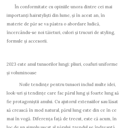
În conformitate cu opiniile unora dintre cei mai
importanți hairstyliști din lume, și în acest an, în
materie de păr se va păstra o abordare ludică,
încercându-se noi tăieturi, culori și trucuri de styling,
formule și accesorii.
2023 este anul tunsorilor lungi: pliuri, coafuri uniforme
și voluminoase
Noile tendințe pentru tunsori includ multe idei,
look-uri și tendințe care fac părul lung și foarte lung să
fie protagoniștii anului. Cu ajutorul extensiilor sau lăsat
să crească în mod natural, părul lung este din ce în ce
mai în vogă. Diferența față de trecut, este că acum, în
loc de un simplu uscat al părului, trendul se îndreaptă