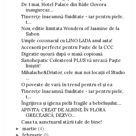
De 1 mai, Hotel Palace din Băile Govora
inaugureaz...
Tinerețe înseamnă fluiditate - iar pentru piele,
t...
Nou, editie limitata Wonders of Jasmine de la
Sabon
Umple cozonacul cu LINO LADA anul asta!
Accesorii perfecte pentru Paște de la CCC
Digestie ușoară după o masă copioasă
Sanohepatic Colesterol PLUS vă urează Paște
liniștit!
Mihalache&Dristor, cele mai noi locații el Studio
...
O poveste de vară în trend pentru el și ea
Tinerețe înseamnă fluiditate - iar pentru piele,
t...
Îngrijirea și igiena pielii fragile a bebelușului:...
APIVITA: CREAT DE ALBINE ÎN FLORA
GRECEASCĂ, DEZVO...
Casa ta, sanctuarul stării tale de bine!
martie
(4)
►
februarie
(1)
►