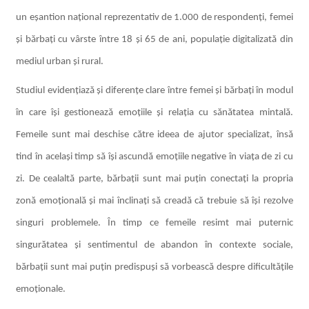
un eșantion național reprezentativ de 1.000 de respondenți, femei
și bărbați cu vârste între 18 și 65 de ani,
populație digitalizată din
mediul urban și rural.
Studiul evidențiază și diferențe clare între femei și bărbați în modul
în care își gestionează emoțiile și relația cu sănătatea mintală.
Femeile sunt mai deschise către ideea de ajutor specializat, însă
tind în același timp să își ascundă emoțiile negative în viața de zi cu
zi. De cealaltă parte, bărbații sunt mai puțin conectați la propria
zonă emoțională și mai înclinați să creadă că trebuie să își rezolve
singuri problemele. În timp ce femeile resimt mai puternic
singurătatea și sentimentul de abandon în contexte sociale,
bărbații sunt mai puțin predispuși să vorbească despre dificultățile
emoționale.