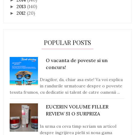
2013
(140)
►
2012
(20)
►
POPULAR POSTS
O vacanta de poveste si un
concurs!
Dragilor, da, chiar asa este! Va voi explica
in randurile urmatoare despre o poveste
tesuta frumos, cu dedicatie si talent de catre oamenii ...
EUCERIN VOLUME FILLER
REVIEW SI O SURPRIZA
In urma cu ceva timp scriam un articol
despre ingrijirea pielii si noua gama