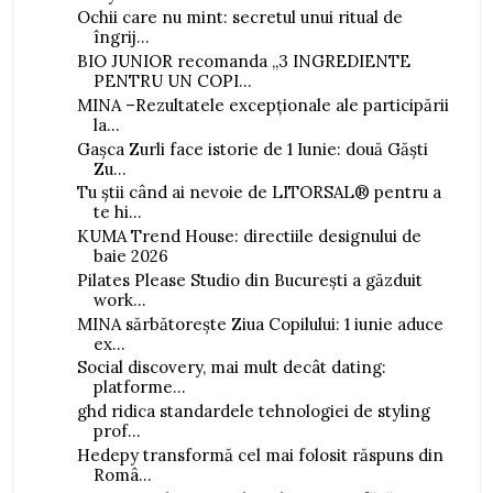
Ochii care nu mint: secretul unui ritual de
îngrij...
BIO JUNIOR recomanda „3 INGREDIENTE
PENTRU UN COPI...
MINA –Rezultatele excepționale ale participării
la...
Gașca Zurli face istorie de 1 Iunie: două Găști
Zu...
Tu știi când ai nevoie de LITORSAL® pentru a
te hi...
KUMA Trend House: directiile designului de
baie 2026
Pilates Please Studio din București a găzduit
work...
MINA sărbătorește Ziua Copilului: 1 iunie aduce
ex...
Social discovery, mai mult decât dating:
platforme...
ghd ridica standardele tehnologiei de styling
prof...
Hedepy transformă cel mai folosit răspuns din
Româ...