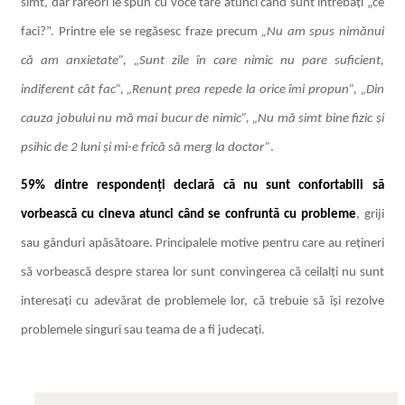
simt, dar rareori le spun cu voce tare atunci când sunt întrebați „ce
faci?”. Printre ele se regăsesc fraze precum
„Nu am spus nimănui
că am anxietate”, „Sunt zile în care nimic nu pare suficient,
indiferent cât fac”, „Renunț prea repede la orice îmi propun”, „Din
cauza jobului nu mă mai bucur de nimic”, „Nu mă simt bine fizic și
psihic de 2 luni și mi-e frică să merg la doctor”
.
59% dintre respondenți declară că nu sunt confortabili să
vorbească cu cineva atunci când se confruntă cu probleme
, griji
sau gânduri apăsătoare. Principalele motive pentru care au rețineri
să vorbească despre starea lor sunt
convingerea că ceilalți nu sunt
interesați cu adevărat de problemele lor, că trebuie să își rezolve
problemele singuri sau teama de a fi judecați.