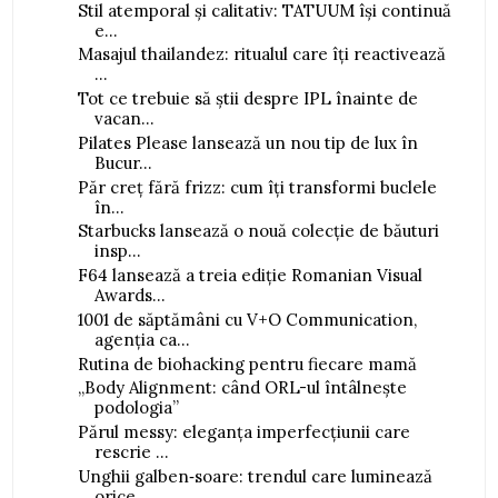
Stil atemporal și calitativ: TATUUM își continuă
e...
Masajul thailandez: ritualul care îți reactivează
...
Tot ce trebuie să știi despre IPL înainte de
vacan...
Pilates Please lansează un nou tip de lux în
Bucur...
Păr creț fără frizz: cum îți transformi buclele
în...
Starbucks lansează o nouă colecție de băuturi
insp...
F64 lansează a treia ediție Romanian Visual
Awards...
1001 de săptămâni cu V+O Communication,
agenția ca...
Rutina de biohacking pentru fiecare mamă
„Body Alignment: când ORL-ul întâlnește
podologia”
Părul messy: eleganța imperfecțiunii care
rescrie ...
Unghii galben‑soare: trendul care luminează
orice ...