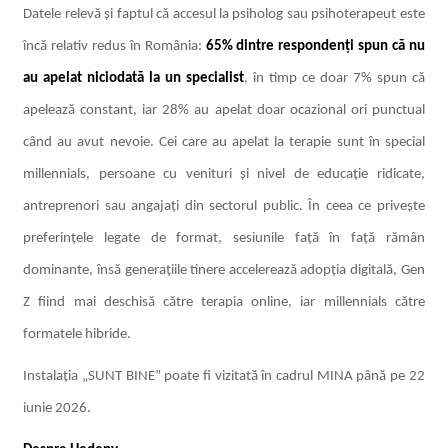
Datele relevă și faptul că accesul la psiholog sau psihoterapeut este
încă relativ redus în România:
65% dintre respondenți spun că nu
au apelat niciodată la un specialist
, în timp ce doar 7% spun că
apelează constant, iar 28% au apelat doar ocazional ori punctual
când au avut nevoie.
Cei care au apelat la terapie sunt în special
millennials, persoane cu venituri și nivel de educație ridicate,
antreprenori sau angajați din sectorul public. În ceea ce privește
preferințele legate de format,
sesiunile față în față ră
mân
dominante, însă generațiile tinere accelerează adopția digitală, Gen
Z fiind mai deschisă către terapia online, iar millennials către
formatele hibride.
Instalația „SUNT BINE” poate fi vizitată în cadrul MINA până pe 22
iunie 2026.