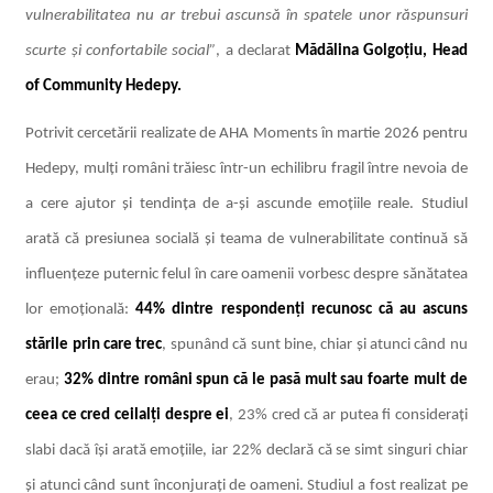
vulnerabilitatea nu ar trebui ascunsă în spatele unor răspunsuri
scurte și confortabile social”
,
a declarat
Mădălina Golgoțiu, Head
of Community Hedepy.
Potrivit cercetării realizat
e de AHA Moments în martie 2026
pentru
Hedepy,
mulți români trăiesc într-un echilibru fragil între nevoi
a de
a cere ajutor și tendința de a-și ascunde emoțiile reale. Studiul
arată că presiunea socială și teama de vulnerabilitate continuă să
influențeze puternic felul în care oamenii vorbesc despre sănătatea
lor emoțională:
44% dintre respondenți recunosc că au ascuns
stările prin care trec
, spunând că sunt bine, chiar și atunci când nu
erau;
32% dintre români spun că le pasă mult sau foarte mult de
ceea ce cred ceilalți despre ei
, 23% cred că ar putea fi considerați
slabi dacă își arată emoțiile, iar 22% declară că se simt singuri chiar
și atunci când sunt înconjurați de oameni. Studiul a fost realizat pe