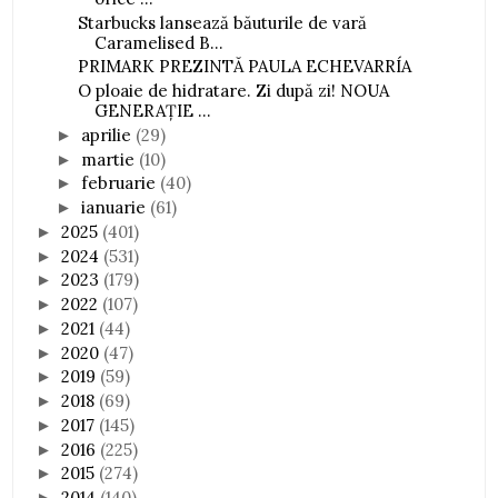
Starbucks lansează băuturile de vară
Caramelised B...
PRIMARK PREZINTĂ PAULA ECHEVARRÍA
O ploaie de hidratare. Zi după zi! NOUA
GENERAȚIE ...
aprilie
(29)
►
martie
(10)
►
februarie
(40)
►
ianuarie
(61)
►
2025
(401)
►
2024
(531)
►
2023
(179)
►
2022
(107)
►
2021
(44)
►
2020
(47)
►
2019
(59)
►
2018
(69)
►
2017
(145)
►
2016
(225)
►
2015
(274)
►
2014
(140)
►