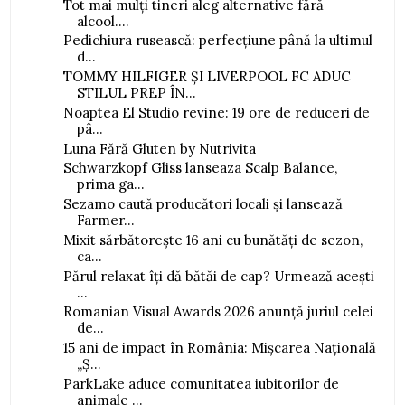
Tot mai mulți tineri aleg alternative fără
alcool....
Pedichiura rusească: perfecțiune până la ultimul
d...
TOMMY HILFIGER ȘI LIVERPOOL FC ADUC
STILUL PREP ÎN...
Noaptea El Studio revine: 19 ore de reduceri de
pâ...
Luna Fără Gluten by Nutrivita
Schwarzkopf Gliss lanseaza Scalp Balance,
prima ga...
Sezamo caută producători locali și lansează
Farmer...
Mixit sărbătorește 16 ani cu bunătăți de sezon,
ca...
Părul relaxat îți dă bătăi de cap? Urmează acești
...
Romanian Visual Awards 2026 anunță juriul celei
de...
15 ani de impact în România: Mișcarea Națională
„Ș...
ParkLake aduce comunitatea iubitorilor de
animale ...