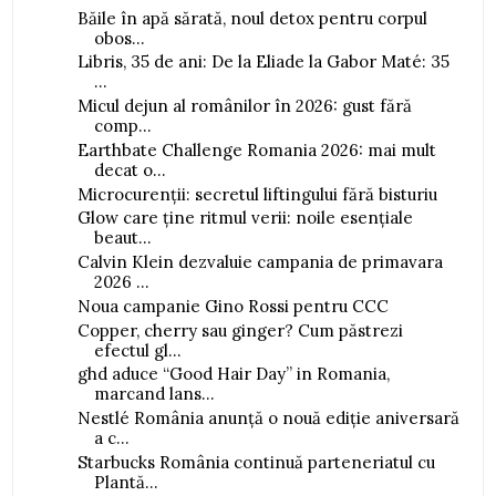
Băile în apă sărată, noul detox pentru corpul
obos...
Libris, 35 de ani: De la Eliade la Gabor Maté: 35
...
Micul dejun al românilor în 2026: gust fără
comp...
Earthbate Challenge Romania 2026: mai mult
decat o...
Microcurenții: secretul liftingului fără bisturiu
Glow care ține ritmul verii: noile esențiale
beaut...
Calvin Klein dezvaluie campania de primavara
2026 ...
Noua campanie Gino Rossi pentru CCC
Copper, cherry sau ginger? Cum păstrezi
efectul gl...
ghd aduce “Good Hair Day” in Romania,
marcand lans...
Nestlé România anunță o nouă ediție aniversară
a c...
Starbucks România continuă parteneriatul cu
Plantă...