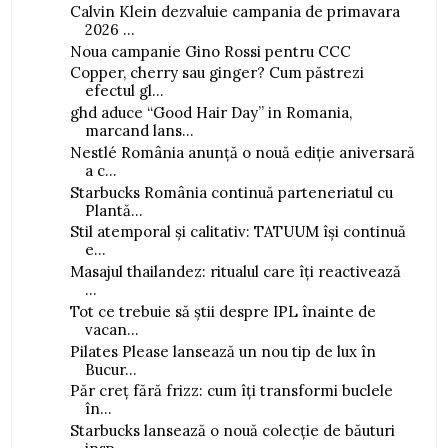
Calvin Klein dezvaluie campania de primavara
2026 ...
Noua campanie Gino Rossi pentru CCC
Copper, cherry sau ginger? Cum păstrezi
efectul gl...
ghd aduce “Good Hair Day” in Romania,
marcand lans...
Nestlé România anunță o nouă ediție aniversară
a c...
Starbucks România continuă parteneriatul cu
Plantă...
Stil atemporal și calitativ: TATUUM își continuă
e...
Masajul thailandez: ritualul care îți reactivează
...
Tot ce trebuie să știi despre IPL înainte de
vacan...
Pilates Please lansează un nou tip de lux în
Bucur...
Păr creț fără frizz: cum îți transformi buclele
în...
Starbucks lansează o nouă colecție de băuturi