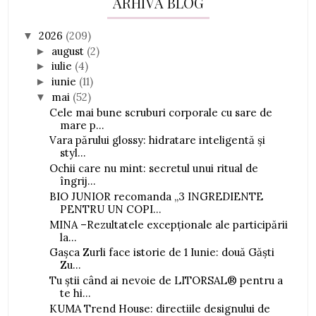
ARHIVĂ BLOG
2026
(209)
▼
august
(2)
►
iulie
(4)
►
iunie
(11)
►
mai
(52)
▼
Cele mai bune scruburi corporale cu sare de
mare p...
Vara părului glossy: hidratare inteligentă și
styl...
Ochii care nu mint: secretul unui ritual de
îngrij...
BIO JUNIOR recomanda „3 INGREDIENTE
PENTRU UN COPI...
MINA –Rezultatele excepționale ale participării
la...
Gașca Zurli face istorie de 1 Iunie: două Găști
Zu...
Tu știi când ai nevoie de LITORSAL® pentru a
te hi...
KUMA Trend House: directiile designului de