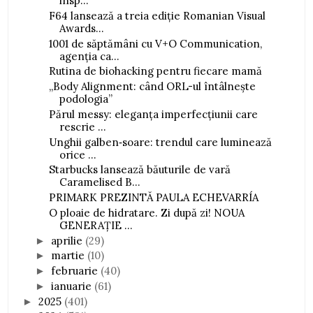
insp...
F64 lansează a treia ediție Romanian Visual
Awards...
1001 de săptămâni cu V+O Communication,
agenția ca...
Rutina de biohacking pentru fiecare mamă
„Body Alignment: când ORL-ul întâlnește
podologia”
Părul messy: eleganța imperfecțiunii care
rescrie ...
Unghii galben‑soare: trendul care luminează
orice ...
Starbucks lansează băuturile de vară
Caramelised B...
PRIMARK PREZINTĂ PAULA ECHEVARRÍA
O ploaie de hidratare. Zi după zi! NOUA
GENERAȚIE ...
aprilie
(29)
►
martie
(10)
►
februarie
(40)
►
ianuarie
(61)
►
2025
(401)
►