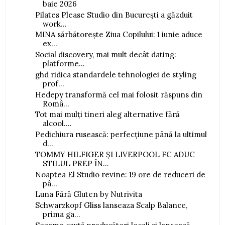
baie 2026
Pilates Please Studio din București a găzduit
work...
MINA sărbătorește Ziua Copilului: 1 iunie aduce
ex...
Social discovery, mai mult decât dating:
platforme...
ghd ridica standardele tehnologiei de styling
prof...
Hedepy transformă cel mai folosit răspuns din
Româ...
Tot mai mulți tineri aleg alternative fără
alcool....
Pedichiura rusească: perfecțiune până la ultimul
d...
TOMMY HILFIGER ȘI LIVERPOOL FC ADUC
STILUL PREP ÎN...
Noaptea El Studio revine: 19 ore de reduceri de
pâ...
Luna Fără Gluten by Nutrivita
Schwarzkopf Gliss lanseaza Scalp Balance,
prima ga...