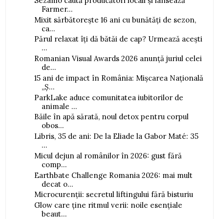
Sezamo caută producători locali și lansează
Farmer...
Mixit sărbătorește 16 ani cu bunătăți de sezon,
ca...
Părul relaxat îți dă bătăi de cap? Urmează acești
...
Romanian Visual Awards 2026 anunță juriul celei
de...
15 ani de impact în România: Mișcarea Națională
„Ș...
ParkLake aduce comunitatea iubitorilor de
animale ...
Băile în apă sărată, noul detox pentru corpul
obos...
Libris, 35 de ani: De la Eliade la Gabor Maté: 35
...
Micul dejun al românilor în 2026: gust fără
comp...
Earthbate Challenge Romania 2026: mai mult
decat o...
Microcurenții: secretul liftingului fără bisturiu
Glow care ține ritmul verii: noile esențiale
beaut...