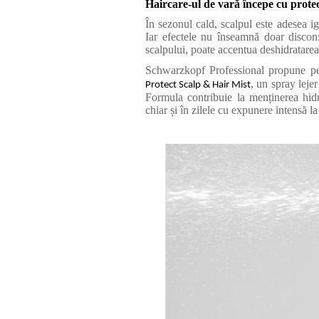
Haircare-ul de vară începe cu protec
În sezonul cald, scalpul este adesea ig
Iar efectele nu înseamnă doar discon
scalpului, poate accentua deshidratarea 
Schwarzkopf Professional propune pe
, un spray lejer
Protect Scalp & Hair Mist
Formula contribuie la menținerea hidrat
chiar și în zilele cu expunere intensă la