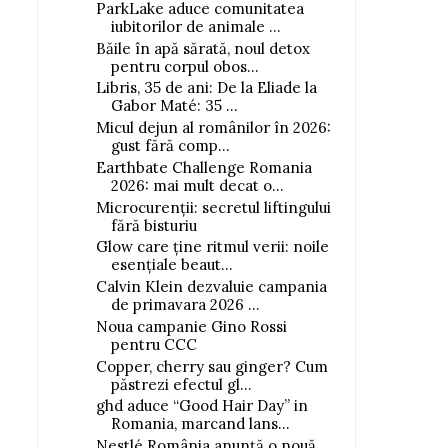
ParkLake aduce comunitatea
iubitorilor de animale ...
Băile în apă sărată, noul detox
pentru corpul obos...
Libris, 35 de ani: De la Eliade la
Gabor Maté: 35 ...
Micul dejun al românilor în 2026:
gust fără comp...
Earthbate Challenge Romania
2026: mai mult decat o...
Microcurenții: secretul liftingului
fără bisturiu
Glow care ține ritmul verii: noile
esențiale beaut...
Calvin Klein dezvaluie campania
de primavara 2026 ...
Noua campanie Gino Rossi
pentru CCC
Copper, cherry sau ginger? Cum
păstrezi efectul gl...
ghd aduce “Good Hair Day” in
Romania, marcand lans...
Nestlé România anunță o nouă