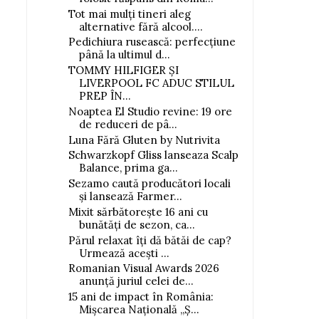
Tot mai mulți tineri aleg
alternative fără alcool....
Pedichiura rusească: perfecțiune
până la ultimul d...
TOMMY HILFIGER ȘI
LIVERPOOL FC ADUC STILUL
PREP ÎN...
Noaptea El Studio revine: 19 ore
de reduceri de pâ...
Luna Fără Gluten by Nutrivita
Schwarzkopf Gliss lanseaza Scalp
Balance, prima ga...
Sezamo caută producători locali
și lansează Farmer...
Mixit sărbătorește 16 ani cu
bunătăți de sezon, ca...
Părul relaxat îți dă bătăi de cap?
Urmează acești ...
Romanian Visual Awards 2026
anunță juriul celei de...
15 ani de impact în România:
Mișcarea Națională „Ș...