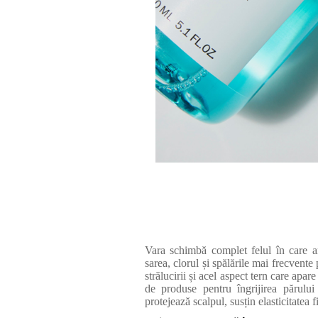
Vara schimbă complet felul în care ar
sarea, clorul și spălările mai frecvente
strălucirii și acel aspect tern care apar
de produse pentru îngrijirea părului
protejează scalpul, susțin elasticitatea f