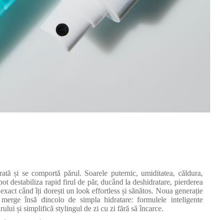
ată și se comportă părul. Soarele puternic, umiditatea, căldura,
 pot destabiliza rapid firul de păr, ducând la deshidratare, pierderea
e exact când îți dorești un look effortless și sănătos. Noua generație
 merge însă dincolo de simpla hidratare: formulele inteligente
irului și simplifică stylingul de zi cu zi fără să încarce.