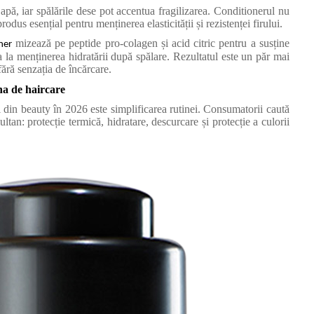
 apă, iar spălările dese pot accentua fragilizarea. Conditionerul nu
odus esențial pentru menținerea elasticității și rezistenței firului.
mizează pe peptide pro-colagen și acid citric pentru a susține
ner
ta la menținerea hidratării după spălare. Rezultatul este un păr mai
 fără senzația de încărcare.
na de haircare
 din beauty în 2026 este simplificarea rutinei. Consumatorii caută
tan: protecție termică, hidratare, descurcare și protecție a culorii