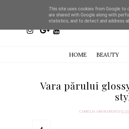
This site uses cookies from Google to de
are shared with Google along with perfo
statistics, and to detect and address a
HOME
BEAUTY
Vara părului glossy
sty
CAMELIA ANDRASESCU
5/2