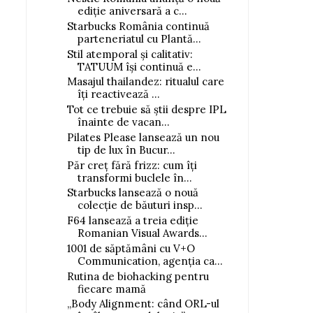
ediție aniversară a c...
Starbucks România continuă
parteneriatul cu Plantă...
Stil atemporal și calitativ:
TATUUM își continuă e...
Masajul thailandez: ritualul care
îți reactivează ...
Tot ce trebuie să știi despre IPL
înainte de vacan...
Pilates Please lansează un nou
tip de lux în Bucur...
Păr creț fără frizz: cum îți
transformi buclele în...
Starbucks lansează o nouă
colecție de băuturi insp...
F64 lansează a treia ediție
Romanian Visual Awards...
1001 de săptămâni cu V+O
Communication, agenția ca...
Rutina de biohacking pentru
fiecare mamă
„Body Alignment: când ORL-ul