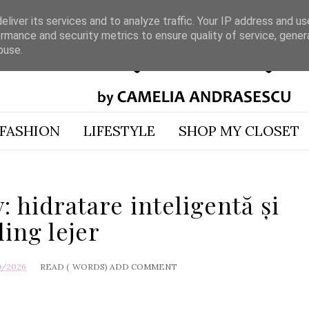
liver its services and to analyze traffic. Your IP address and u
rmance and security metrics to ensure quality of service, gene
buse.
FASHION
LIFESTYLE
SHOP MY CLOSET
: hidratare inteligentă și
ling lejer
9/2026
READ (
WORDS)
ADD COMMENT