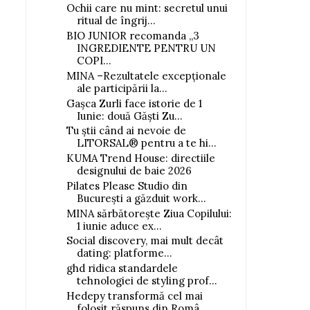
Ochii care nu mint: secretul unui
ritual de îngrij...
BIO JUNIOR recomanda „3
INGREDIENTE PENTRU UN
COPI...
MINA –Rezultatele excepționale
ale participării la...
Gașca Zurli face istorie de 1
Iunie: două Găști Zu...
Tu știi când ai nevoie de
LITORSAL® pentru a te hi...
KUMA Trend House: directiile
designului de baie 2026
Pilates Please Studio din
București a găzduit work...
MINA sărbătorește Ziua Copilului:
1 iunie aduce ex...
Social discovery, mai mult decât
dating: platforme...
ghd ridica standardele
tehnologiei de styling prof...
Hedepy transformă cel mai
folosit răspuns din Româ...