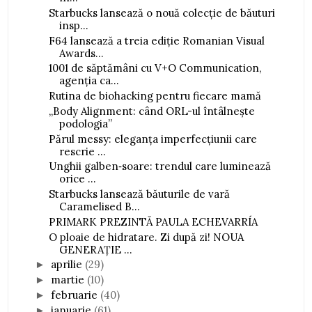
Starbucks lansează o nouă colecție de băuturi
insp...
F64 lansează a treia ediție Romanian Visual
Awards...
1001 de săptămâni cu V+O Communication,
agenția ca...
Rutina de biohacking pentru fiecare mamă
„Body Alignment: când ORL-ul întâlnește
podologia”
Părul messy: eleganța imperfecțiunii care
rescrie ...
Unghii galben‑soare: trendul care luminează
orice ...
Starbucks lansează băuturile de vară
Caramelised B...
PRIMARK PREZINTĂ PAULA ECHEVARRÍA
O ploaie de hidratare. Zi după zi! NOUA
GENERAȚIE ...
aprilie
(29)
►
martie
(10)
►
februarie
(40)
►
ianuarie
(61)
►