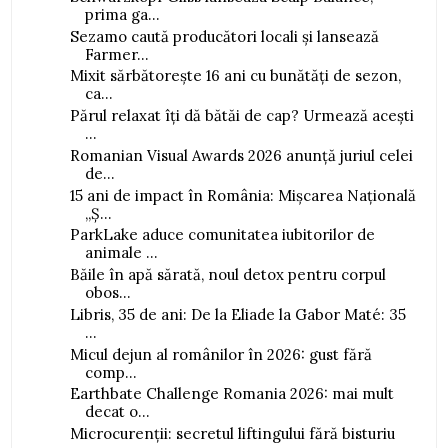
prima ga...
Sezamo caută producători locali și lansează
Farmer...
Mixit sărbătorește 16 ani cu bunătăți de sezon,
ca...
Părul relaxat îți dă bătăi de cap? Urmează acești
...
Romanian Visual Awards 2026 anunță juriul celei
de...
15 ani de impact în România: Mișcarea Națională
„Ș...
ParkLake aduce comunitatea iubitorilor de
animale ...
Băile în apă sărată, noul detox pentru corpul
obos...
Libris, 35 de ani: De la Eliade la Gabor Maté: 35
...
Micul dejun al românilor în 2026: gust fără
comp...
Earthbate Challenge Romania 2026: mai mult
decat o...
Microcurenții: secretul liftingului fără bisturiu