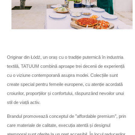
Originar din Łódź, un oraș cu o tradiție puternică în industria
textilă, TATUUM combină aproape trei decenii de experiență
cu o viziune contemporană asupra modei. Colecțiile sunt
create special pentru femeile europene, cu atenție acordată
croiurilor, proporțiilor și confortului, răspunzând nevoilor unui
stil de viață activ.
Brandul promovează conceptul de ”affordable premium”, prin
care materiale de calitate, execuția atentă și designul
atemporal sunt oferite la un preț accesibil. În locul reducerilor