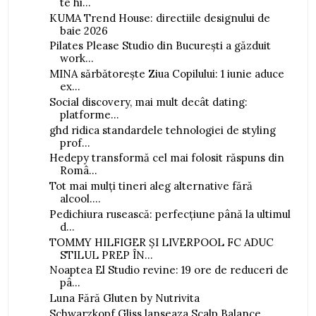
te hi...
KUMA Trend House: directiile designului de
baie 2026
Pilates Please Studio din București a găzduit
work...
MINA sărbătorește Ziua Copilului: 1 iunie aduce
ex...
Social discovery, mai mult decât dating:
platforme...
ghd ridica standardele tehnologiei de styling
prof...
Hedepy transformă cel mai folosit răspuns din
Româ...
Tot mai mulți tineri aleg alternative fără
alcool....
Pedichiura rusească: perfecțiune până la ultimul
d...
TOMMY HILFIGER ȘI LIVERPOOL FC ADUC
STILUL PREP ÎN...
Noaptea El Studio revine: 19 ore de reduceri de
pâ...
Luna Fără Gluten by Nutrivita
Schwarzkopf Gliss lanseaza Scalp Balance,