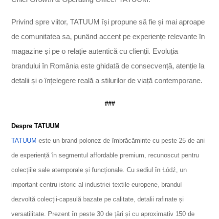
Privind spre viitor, TATUUM își propune să fie și mai aproape
de comunitatea sa, punând accent pe experiențe relevante în
magazine și pe o relație autentică cu clienții. Evoluția
brandului în România este ghidată de consecvență, atenție la
detalii și o înțelegere reală a stilurilor de viață contemporane.
###
Despre TATUUM
TATUUM
este un brand polonez de îmbrăcăminte cu peste 25 de ani
de experiență în segmentul affordable premium, recunoscut pentru
colecțiile sale atemporale și funcționale. Cu sediul în Łódź, un
important centru istoric al industriei textile europene, brandul
dezvoltă colecții-capsulă bazate pe calitate, detalii rafinate și
versatilitate. Prezent în peste 30 de țări și cu aproximativ 150 de