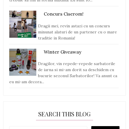
trebuie sa fim in forma maxima! Eu sunt fo...
Concurs Ciserom!
Dragii mei, revin astazi cu un concurs
minunat alaturi de un partener cu o mare
traditie in Romania!
Winter Giveaway
Dragilor, vin repede-repede sarbatorile
de iarna si mi-am dorit sa deschidem cu
bucurie sezonul Sarbatorilor! Va anunt ca
eu mi-am decora...
SEARCH THIS BLOG