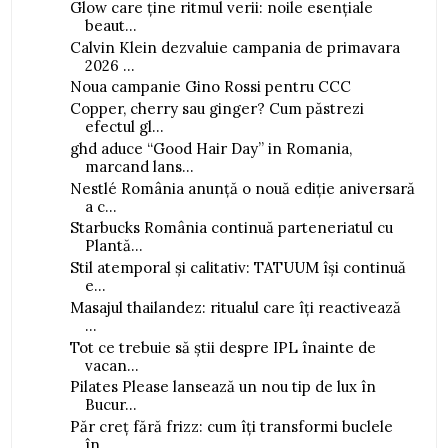
Glow care ține ritmul verii: noile esențiale
beaut...
Calvin Klein dezvaluie campania de primavara
2026 ...
Noua campanie Gino Rossi pentru CCC
Copper, cherry sau ginger? Cum păstrezi
efectul gl...
ghd aduce “Good Hair Day” in Romania,
marcand lans...
Nestlé România anunță o nouă ediție aniversară
a c...
Starbucks România continuă parteneriatul cu
Plantă...
Stil atemporal și calitativ: TATUUM își continuă
e...
Masajul thailandez: ritualul care îți reactivează
...
Tot ce trebuie să știi despre IPL înainte de
vacan...
Pilates Please lansează un nou tip de lux în
Bucur...
Păr creț fără frizz: cum îți transformi buclele
în...