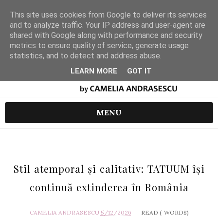
This site uses cookies from Google to deliver its services
and to analyze traffic. Your IP address and user-agent are
shared with Google along with performance and security
metrics to ensure quality of service, generate usage
statistics, and to detect and address abuse.
LEARN MORE
GOT IT
MENU
Stil atemporal și calitativ: TATUUM își
continuă extinderea în România
CAMELIA ANDRASESCU
5/12/2026
READ (
WORDS)