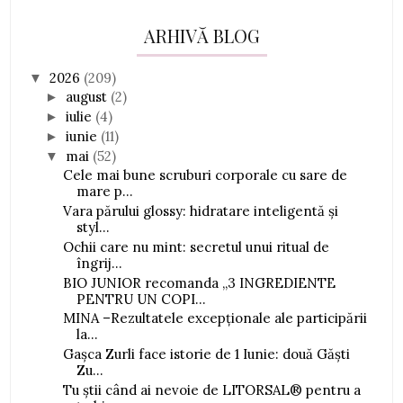
ARHIVĂ BLOG
2026
(209)
▼
august
(2)
►
iulie
(4)
►
iunie
(11)
►
mai
(52)
▼
Cele mai bune scruburi corporale cu sare de
mare p...
Vara părului glossy: hidratare inteligentă și
styl...
Ochii care nu mint: secretul unui ritual de
îngrij...
BIO JUNIOR recomanda „3 INGREDIENTE
PENTRU UN COPI...
MINA –Rezultatele excepționale ale participării
la...
Gașca Zurli face istorie de 1 Iunie: două Găști
Zu...
Tu știi când ai nevoie de LITORSAL® pentru a