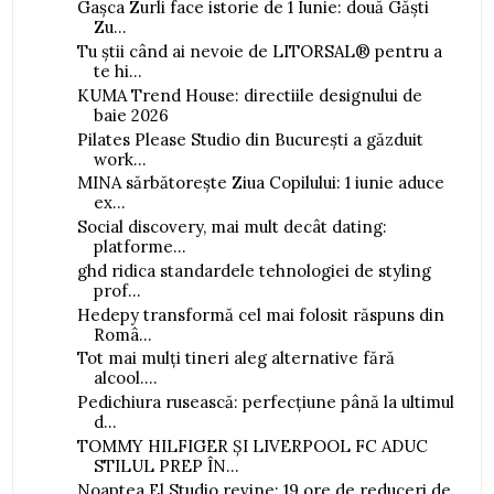
Gașca Zurli face istorie de 1 Iunie: două Găști
Zu...
Tu știi când ai nevoie de LITORSAL® pentru a
te hi...
KUMA Trend House: directiile designului de
baie 2026
Pilates Please Studio din București a găzduit
work...
MINA sărbătorește Ziua Copilului: 1 iunie aduce
ex...
Social discovery, mai mult decât dating:
platforme...
ghd ridica standardele tehnologiei de styling
prof...
Hedepy transformă cel mai folosit răspuns din
Româ...
Tot mai mulți tineri aleg alternative fără
alcool....
Pedichiura rusească: perfecțiune până la ultimul
d...
TOMMY HILFIGER ȘI LIVERPOOL FC ADUC
STILUL PREP ÎN...
Noaptea El Studio revine: 19 ore de reduceri de