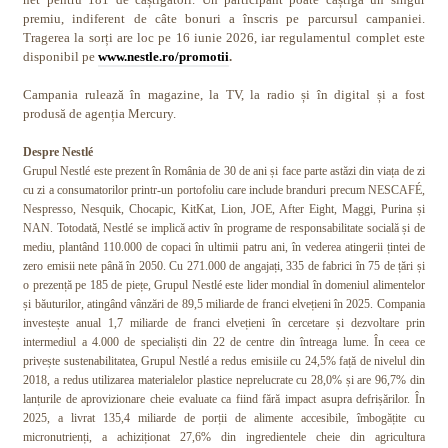
premiu, indiferent de câte bonuri a înscris pe parcursul campaniei.
Tragerea la sorți are loc pe 16 iunie 2026, iar regulamentul complet este
disponibil pe
www.nestle.ro/promotii
.
Campania rulează în magazine, la TV, la radio și în digital și a fost
produsă de agenția Mercury.
Despre Nestlé
Grupul Nestlé este prezent în România de 30 de ani și face parte astăzi din viața de zi
cu zi a consumatorilor printr-un portofoliu care include branduri precum NESCAFÉ,
Nespresso, Nesquik, Chocapic, KitKat, Lion, JOE, After Eight, Maggi, Purina și
NAN. Totodată, Nestlé se implică activ în programe de responsabilitate socială și de
mediu, plantând 110.000 de copaci în ultimii patru ani, în vederea atingerii țintei de
zero emisii nete până în 2050. Cu 271.000 de angajați, 335 de fabrici în 75 de țări și
o prezență pe 185 de piețe, Grupul Nestlé este lider mondial în domeniul alimentelor
și băuturilor, atingând vânzări de 89,5 miliarde de franci elvețieni în 2025. Compania
investește anual 1,7 miliarde de franci elvețieni în cercetare și dezvoltare prin
intermediul a 4.000 de specialiști din 22 de centre din întreaga lume. În ceea ce
privește sustenabilitatea, Grupul Nestlé a redus emisiile cu 24,5% față de nivelul din
2018, a redus utilizarea materialelor plastice neprelucrate cu 28,0% și are 96,7% din
lanțurile de aprovizionare cheie evaluate ca fiind fără impact asupra defrișărilor. În
2025, a livrat 135,4 miliarde de porții de alimente accesibile, îmbogățite cu
micronutrienți, a achiziționat 27,6% din ingredientele cheie din agricultura