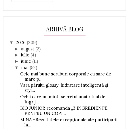
ARHIVĂ BLOG
2026
(209)
▼
august
(2)
►
iulie
(4)
►
iunie
(11)
►
mai
(52)
▼
Cele mai bune scruburi corporale cu sare de
mare p...
Vara părului glossy: hidratare inteligentă și
styl...
Ochii care nu mint: secretul unui ritual de
îngrij...
BIO JUNIOR recomanda „3 INGREDIENTE
PENTRU UN COPI...
MINA –Rezultatele excepționale ale participării
la...