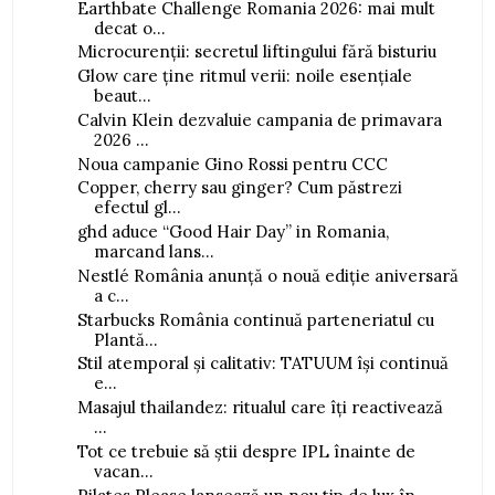
Earthbate Challenge Romania 2026: mai mult
decat o...
Microcurenții: secretul liftingului fără bisturiu
Glow care ține ritmul verii: noile esențiale
beaut...
Calvin Klein dezvaluie campania de primavara
2026 ...
Noua campanie Gino Rossi pentru CCC
Copper, cherry sau ginger? Cum păstrezi
efectul gl...
ghd aduce “Good Hair Day” in Romania,
marcand lans...
Nestlé România anunță o nouă ediție aniversară
a c...
Starbucks România continuă parteneriatul cu
Plantă...
Stil atemporal și calitativ: TATUUM își continuă
e...
Masajul thailandez: ritualul care îți reactivează
...
Tot ce trebuie să știi despre IPL înainte de
vacan...