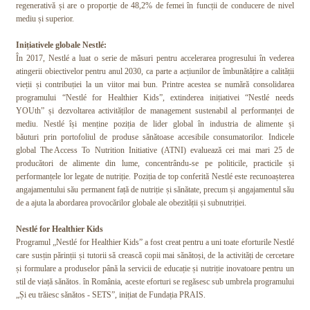
regenerativă și are o proporție de 48,2% de femei în funcții de conducere de nivel
mediu și superior.
Inițiativele globale Nestlé:
În 2017, Nestlé a luat o serie de măsuri pentru accelerarea progresului în vederea
atingerii obiectivelor pentru anul 2030, ca parte a acțiunilor de îmbunătățire a calității
vieții și contribuției la un viitor mai bun. Printre acestea se numără consolidarea
programului “Nestlé for Healthier Kids”, extinderea inițiativei “Nestlé needs
YOUth” și dezvoltarea activităților de management sustenabil al performanței de
mediu. Nestlé își menține poziția de lider global în industria de alimente și
băuturi prin portofoliul de produse sănătoase accesibile consumatorilor. Indicele
global The Access To Nutrition Initiative (ATNI) evaluează cei mai mari 25 de
producători de alimente din lume, concentrându-se pe politicile, practicile și
performanțele lor legate de nutriție. Poziția de top conferită Nestlé este recunoașterea
angajamentului său permanent față de nutriție și sănătate, precum și angajamentul său
de a ajuta la abordarea provocărilor globale ale obezității și subnutriției.
Nestlé for Healthier Kids
Programul „Nestlé for Healthier Kids” a fost creat pentru a uni toate eforturile Nestlé
care susțin părinții și tutorii să crească copii mai sănătoși, de la activități de cercetare
și formulare a produselor până la servicii de educație și nutriție inovatoare pentru un
stil de viață sănătos. în România, aceste eforturi se regăsesc sub umbrela programului
„Și eu trăiesc sănătos - SETS”, inițiat de Fundația PRAIS.