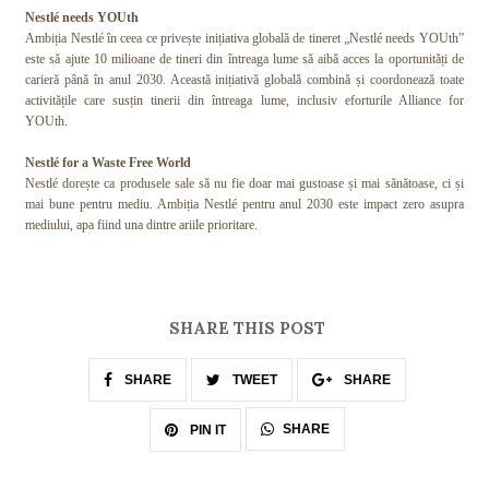
Nestlé needs YOUth
Ambiția Nestlé în ceea ce privește inițiativa globală de tineret „Nestlé needs YOUth”
este să ajute 10 milioane de tineri din întreaga lume să aibă acces la oportunități de
carieră până în anul 2030. Această inițiativă globală combină și coordonează toate
activitățile care susțin tinerii din întreaga lume, inclusiv eforturile Alliance for
YOUth.
Nestlé for a Waste Free World
Nestlé dorește ca produsele sale să nu fie doar mai gustoase și mai sănătoase, ci și
mai bune pentru mediu. Ambiția Nestlé pentru anul 2030 este impact zero asupra
mediului, apa fiind una dintre ariile prioritare.
SHARE THIS POST
SHARE
TWEET
SHARE
SHARE
PIN IT