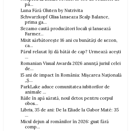
pâ...
Luna Fără Gluten by Nutrivita
Schwarzkopf Gliss lanseaza Scalp Balance,
prima ga...
Sezamo caută producători locali și lansează
Farmer...
Mixit sărbătorește 16 ani cu bunătăți de sezon,
ca...
Părul relaxat îți dă bătăi de cap? Urmează acești
...
Romanian Visual Awards 2026 anunță juriul celei
de...
15 ani de impact în România: Mișcarea Națională
„Ș...
ParkLake aduce comunitatea iubitorilor de
animale ...
Băile în apă sărată, noul detox pentru corpul
obos...
Libris, 35 de ani: De la Eliade la Gabor Maté: 35
...
Micul dejun al românilor în 2026: gust fără
comp...