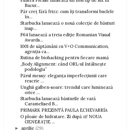
Pilates Please lansează un nou tip de lux în
Bucur...
Păr creț fără frizz: cum îți transformi buclele
în...
Starbucks lansează o nouă colecție de băuturi
insp...
F64 lansează a treia ediție Romanian Visual
Awards...
1001 de săptămâni cu V+O Communication,
agenția ca...
Rutina de biohacking pentru fiecare mamă
„Body Alignment: când ORL-ul întâlnește
podologia”
Părul messy: eleganța imperfecțiunii care
rescrie ...
Unghii galben‑soare: trendul care luminează
orice ...
Starbucks lansează băuturile de vară
Caramelised B...
PRIMARK PREZINTĂ PAULA ECHEVARRÍA
O ploaie de hidratare. Zi după zi! NOUA
GENERAȚIE ...
aprilie
(29)
►