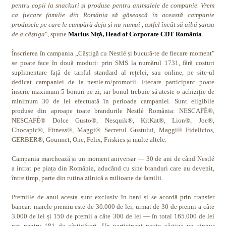
pentru copii la snackuri și produse pentru animalele de companie. Vrem
ca fiecare familie din România să găsească în această campanie
produsele pe care le cumpără deja și nu numai , astfel încât să aibă șansa
de a câștiga
", spune
Marius Niță, Head of Corporate CDT România
.
Înscrierea în campania „Câștigă cu Nestlé și bucură-te de fiecare moment"
se poate face în două moduri: prin SMS la numărul 1731, fără costuri
suplimentare față de tariful standard al rețelei, sau online, pe site-ul
dedicat campaniei de la nestle.ro/promotii. Fiecare participant poate
înscrie maximum 5 bonuri pe zi, iar bonul trebuie să ateste o achiziție de
minimum 30 de lei efectuată în perioada campaniei. Sunt eligibile
produse din aproape toate brandurile Nestlé România: NESCAFÉ®,
NESCAFÉ® Dolce Gusto®, Nesquik®, KitKat®, Lion®, Joe®,
Chocapic®, Fitness®, Maggi® Secretul Gustului, Maggi® Fidelicios,
GERBER®, Gourmet, One, Felix, Friskies și multe altele.
Campania marchează și un moment aniversar — 30 de ani de când Nestlé
a intrat pe piața din România, aducând cu sine branduri care au devenit,
între timp, parte din rutina zilnică a milioane de familii.
Premiile de anul acesta sunt exclusiv în bani și se acordă prin transfer
bancar: marele premiu este de 30.000 de lei, urmat de 30 de premii a câte
3.000 de lei și 150 de premii a câte 300 de lei — în total 165.000 de lei
net pentru 181 de câștigători. Un participant poate câștiga un singur