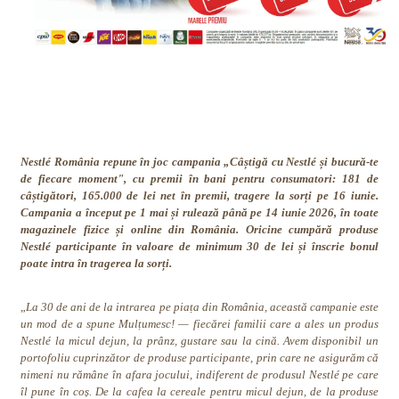
Nestlé România repune în joc campania „Câștigă cu Nestlé și bucură-te
de fiecare moment", cu premii în bani pentru consumatori: 181 de
câștigători, 165.000 de lei net în premii, tragere la sorți pe 16 iunie.
Campania a început pe 1 mai și rulează până pe 14 iunie 2026, în toate
magazinele fizice și online din România. Oricine cumpără produse
Nestlé participante în valoare de minimum 30 de lei și înscrie bonul
poate intra în tragerea la sorți.
„
La 30 de ani de la intrarea pe piața din România, această campanie este
un mod de a spune Mulțumesc! — fiecărei familii care a ales un produs
Nestlé la micul dejun, la prânz, gustare sau la cină. Avem disponibil un
portofoliu cuprinzător de produse participante, prin care ne asigurăm că
nimeni nu rămâne în afara jocului, indiferent de produsul Nestlé pe care
îl pune în coș. De la cafea la cereale pentru micul dejun, de la produse