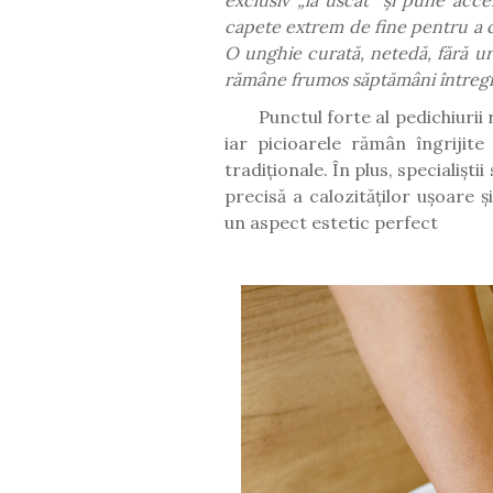
capete extrem de fine pentru a cu
O unghie curată, netedă, fără urm
rămâne frumos săptămâni întreg
Punctul forte al pedichiurii
iar picioarele rămân îngrijit
tradiționale. În plus, specialiș
precisă a calozităților ușoare 
un aspect estetic perfect