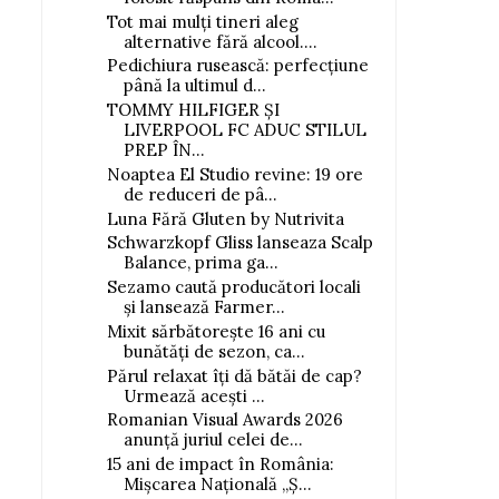
Tot mai mulți tineri aleg
alternative fără alcool....
Pedichiura rusească: perfecțiune
până la ultimul d...
TOMMY HILFIGER ȘI
LIVERPOOL FC ADUC STILUL
PREP ÎN...
Noaptea El Studio revine: 19 ore
de reduceri de pâ...
Luna Fără Gluten by Nutrivita
Schwarzkopf Gliss lanseaza Scalp
Balance, prima ga...
Sezamo caută producători locali
și lansează Farmer...
Mixit sărbătorește 16 ani cu
bunătăți de sezon, ca...
Părul relaxat îți dă bătăi de cap?
Urmează acești ...
Romanian Visual Awards 2026
anunță juriul celei de...
15 ani de impact în România:
Mișcarea Națională „Ș...