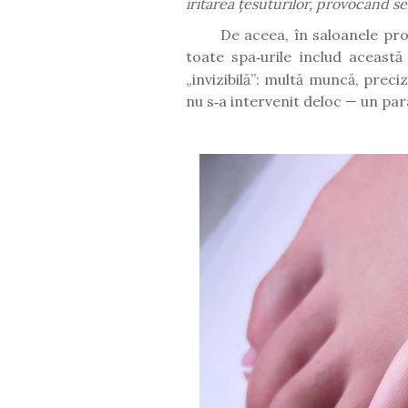
iritarea țesuturilor, provocând sen
De aceea, în saloanele prof
toate spa
urile includ aceast
ă
‑
„
invizibil
ă”
: mult
ă
munc
ă
, preci
nu s
a intervenit deloc
—
un para
‑