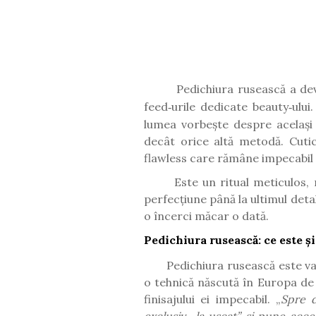
Pedichiura rusească a de
feed
urile dedicate beauty
ului
‑
‑
lumea vorbe
ș
te despre acela
ș
i
dec
â
t orice alt
ă
metod
ă
. Cuti
flawless care r
ă
m
â
ne impecabil
Este un ritual meticulos, 
perfecțiune până la ultimul deta
o încerci măcar o dată.
Pedichiura rusească: ce este ș
Pedichiura rusească este va
o tehnică născută în Europa de
finisajului ei impecabil. „
Spre d
exclusiv „la uscat” și pune acce