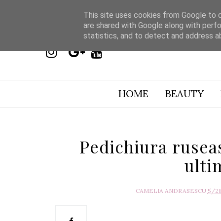
This site uses cookies from Google to de
are shared with Google along with perfo
statistics, and to detect and address a
HOME
BEAUTY
Pedichiura ruseas
ulti
CAMELIA ANDRASESCU
5/2