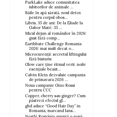
ParkLake aduce comunitatea
iubitorilor de animale ...
Băile în apă sărată, noul detox
pentru corpul obos...
Libris, 35 de ani: De la Eliade la
Gabor Maté: 35 ...
Micul dejun al românilor în 2026:
gust fără comp...
Earthbate Challenge Romania
2026: mai mult decat o...
Microcurenții: secretul liftingului
fără bisturiu
Glow care ține ritmul verii: noile
esențiale beaut...
Calvin Klein dezvaluie campania
de primavara 2026 ...
Noua campanie Gino Rossi
pentru CCC
Copper, cherry sau ginger? Cum
păstrezi efectul gl...
ghd aduce “Good Hair Day” in
Romania, marcand lans...
Nestlé România anunță o nouă