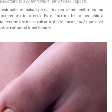
sibilitate sau chiar leziuni
”, punctează expertul.
esionale se insistă pe calificarea tehnicienilor, iar nu
procedur
ă
î
n ofert
ă
. Este,
î
ntr
un fel, o pedichiur
ă
‑
zie extrem
ă
ș
i un rezultat at
â
t de curat,
î
nc
â
t pare c
ă
dox rafinat al lumii beauty.