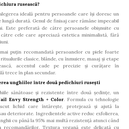
ichiura rusească?
alegerea ideală pentru persoanele care își doresc un
e lung
ă
durat
ă
. Genul de finisaj care r
ă
m
â
ne impecabil
ni. Este preferat
ă
de către persoanele obișnuite cu
 către cele care apreciaz
ă
estetica minimalist
ă
, f
ă
r
ă
ț
iuni.
 mai puțin recomandată persoanelor cu piele foarte
ritualurile clasice, blânde, cu înmuiere, masaj și etape
sească, accentul cade pe precizie și curățare în
lă trece în plan secundar.
ea unghiilor între două pedichiuri rusești
ile sănătoase și rezistente între două ședințe, un
ail Envy Strength + Color
. Formula cu tehnologie
cut lichid care
î
nt
ă
re
ș
te, protejeaz
ă
ș
i ajut
ă
la
sau deteriorate. Ingredientele active reduc exfolierea,
unghii cu p
â
n
ă
la 95% mai mult
ă
rezisten
ță
atunci c
â
nd
rm recomand
ă
rilor. Textura vegan
ă
este delicat
ă
cu