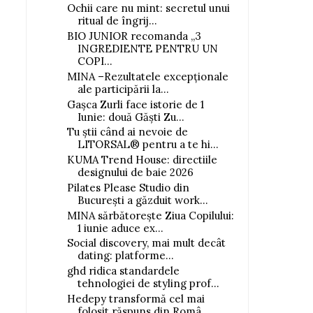
Ochii care nu mint: secretul unui
ritual de îngrij...
BIO JUNIOR recomanda „3
INGREDIENTE PENTRU UN
COPI...
MINA –Rezultatele excepționale
ale participării la...
Gașca Zurli face istorie de 1
Iunie: două Găști Zu...
Tu știi când ai nevoie de
LITORSAL® pentru a te hi...
KUMA Trend House: directiile
designului de baie 2026
Pilates Please Studio din
București a găzduit work...
MINA sărbătorește Ziua Copilului:
1 iunie aduce ex...
Social discovery, mai mult decât
dating: platforme...
ghd ridica standardele
tehnologiei de styling prof...
Hedepy transformă cel mai
folosit răspuns din Româ...