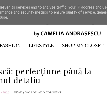
liver its services and to analyze traffic. Your IP address and u
rmance and security metrics to ensure quality of service, gene
buse.
FASHION
LIFESTYLE
SHOP MY CLOSET
că: perfecțiune până la
mul detaliu
8/2026
READ (
WORDS)
ADD COMMENT