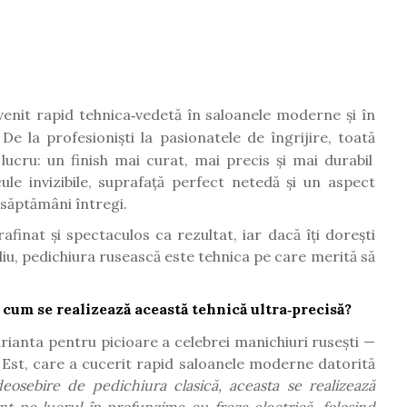
venit rapid tehnica
vedet
ă
î
n saloanele moderne
ș
i
î
n
‑
. De la profesioni
ș
ti la pasionatele de
î
ngrijire, toat
ă
 lucru: un finish mai curat, mai precis
ș
i mai durabil
cule invizibile, suprafa
ță
perfect neted
ă
ș
i un aspect
 s
ă
pt
ă
m
â
ni
î
ntregi.
rafinat și spectaculos ca rezultat, iar dacă îți dorești
liu, pedichiura rusească este tehnica pe care merită să
i cum se realizează această tehnică ultra
precis
ă?
‑
rianta pentru picioare a celebrei manichiuri rusești —
 Est, care a cucerit rapid saloanele moderne datorită
eosebire de pedichiura clasică, aceasta se realizează
nt pe lucrul în profunzime cu freza electrică, folosind