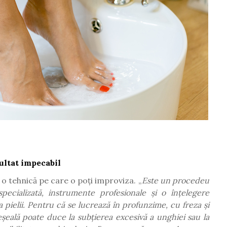
ultat impecabil
o tehnică pe care o poți improviza. „
Este un procedeu
pecializată, instrumente profesionale și o înțelegere
 pielii. Pentru că se lucrează în profunzime, cu freza și
șeală poate duce la subțierea excesivă a unghiei sau la