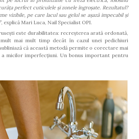
răța perfect cuticulele și zonele îngroșate. Rezultatul?
e vizibile, pe care lacul sau gelul se așază impecabil și
i
”, explică Mari Luca, Nail Specialist OPI.
 rusești este durabilitatea: recreșterea arată ordonată,
e mult mai mult timp decât în cazul unei pedichiuri
tii subliniază că această metodă permite o corectare mai
și a micilor imperfecțiuni. Un bonus important pentru