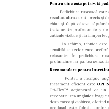
Pentru cine este potrivită ped
Pedichiura rusească este 
rezultat ultra
curat, precis
ș
i d
‑
chiar
ș
i dup
ă
c
â
teva s
ă
pt
ă
m
â
tratamente profesionale
ș
i de
cuticule vizibile
ș
i f
ă
r
ă
imperfec
În schimb, tehnica este
sensibilă sau celor care preferă 
relaxante. În pedichiura ru
profunzime, iar partea senzoria
Recomandare pentru întreținer
Pentru a menține unghi
tratament eficient este
OPI N
Tri
Flex
™
ac
ț
ioneaz
ă
ca un s
‑
reconstruirea unghiilor fragile 
despicarea
ș
i ciobirea, oferind 
produsul este folosit confo