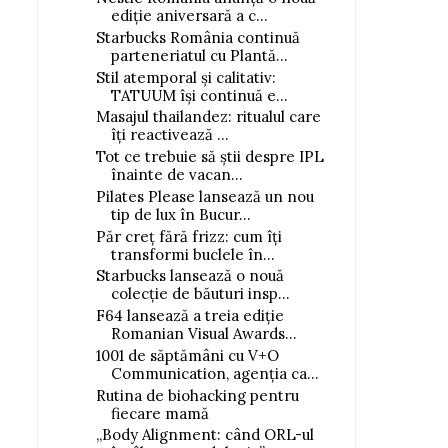
ediție aniversară a c...
Starbucks România continuă
parteneriatul cu Plantă...
Stil atemporal și calitativ:
TATUUM își continuă e...
Masajul thailandez: ritualul care
îți reactivează ...
Tot ce trebuie să știi despre IPL
înainte de vacan...
Pilates Please lansează un nou
tip de lux în Bucur...
Păr creț fără frizz: cum îți
transformi buclele în...
Starbucks lansează o nouă
colecție de băuturi insp...
F64 lansează a treia ediție
Romanian Visual Awards...
1001 de săptămâni cu V+O
Communication, agenția ca...
Rutina de biohacking pentru
fiecare mamă
„Body Alignment: când ORL-ul