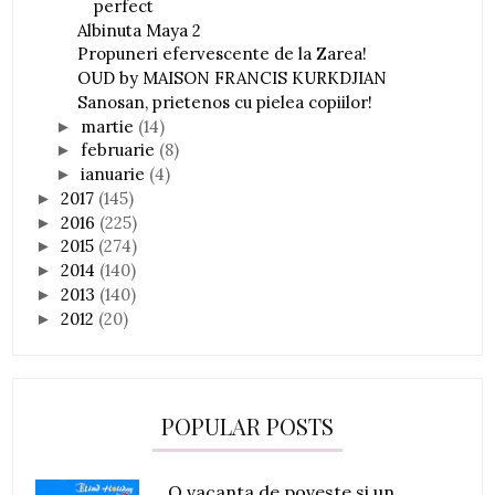
perfect
Albinuta Maya 2
Propuneri efervescente de la Zarea!
OUD by MAISON FRANCIS KURKDJIAN
Sanosan, prietenos cu pielea copiilor!
martie
(14)
►
februarie
(8)
►
ianuarie
(4)
►
2017
(145)
►
2016
(225)
►
2015
(274)
►
2014
(140)
►
2013
(140)
►
2012
(20)
►
POPULAR POSTS
O vacanta de poveste si un