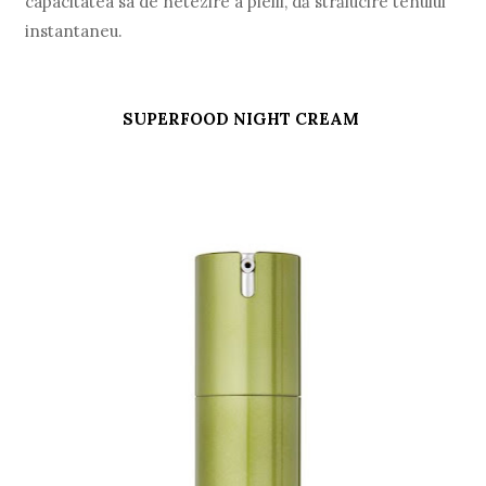
capacitatea sa de netezire a pielii, dă strălucire tenului
instantaneu.
SUPERFOOD NIGHT CREAM