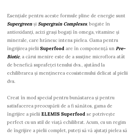
Esențiale pentru aceste formule pline de energie sunt
Supergreen
și
Supergrain Complexes
, bogate în
antioxidanți, acizi grași bogați în omega, vitamine și
minerale, care hrănesc intens pielea. Gama pentru
îngrijirea pielii
Superfood
are în componență un
Pre-
Biotic
, a cărui menire este de a susține microflora atât
de benefică suprafeței tenului dvs., ajutând la
echilibrarea și menținerea ecosistemului delicat al pielii
dvs.
Creat în mod special pentru bunăstarea și pentru
satisfacerea preocupării de a fi sănătos, gama de
îngrijire a pielii
ELEMIS Superfood
se potrivește
perfect cu un stil de viață echilibrat. Acum, cu un regim
de îngrijire a pielii complet, puteți să vă ajutați pielea să