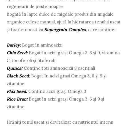
regenearii de peste noapte
Bogată în lapte dulce de migdale produs din migdale
organice culese manual, ajută la hidratarea tenului uscat
și foarte obosit cu
Supergrain Complex
, care conține:
Barley:
Bogat în aminoacizi
Chia Seed:
Bogat în acizi grași Omega 3, 6 și 9, vitamina
C, tocoferoli și fitoferoli
Quinoa:
Conține toți aminoacizii 8 esențiali
Black Seed:
Bogat în acizi grași Omega 3, 6 și 9 și
vitamine
Flax Seed:
Conține acizi grași Omega 3
Rice Bran:
Bogat în acizi grași Omega 3, 6 și 9 și
vitamine
Hrăniți tenul uscat și devitalizat cu nutrientul intens