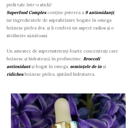
pielii tale într-o sticlă!
Superfood Complex
conține puterea a
9 antioxidanți
,
iar ingredientele de suprahrănire bogate în omega
hrănesc pielea dvs. și îi conferă un aspect radios și o
strălucire sănătoasă
Un amestec de supernutrienți foarte concentrați care
hrănesc și hidratează în profunzime.
Broccoli
antioxidant
și bogat în omega,
semințele de in
și
ridichea
hrănesc pielea, ajutând hidratarea.