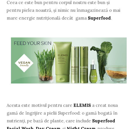
Ceea ce este bun pentru corpul nostru este bun și
pentru pielea noastră, și nimic nu înmagazinează o mai
mare energie nutrițională decât gama
Superfood
.
Acesta este motivul pentru care
ELEMIS
a creat noua
gamă de îngrijire a pielii Superfood: o gamă bogată în
nutrienți, pe bază de plante, care include
Superfood
Facial Wash
,
Day Cream
, și
Night Cream
, produse