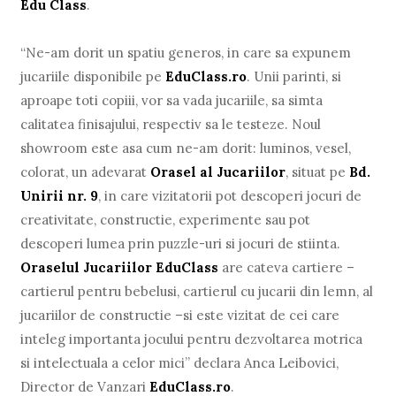
Edu Class
.
“Ne-am dorit un spatiu generos, in care sa expunem
jucariile disponibile pe
EduClass.ro
. Unii parinti, si
aproape toti copiii, vor sa vada jucariile, sa simta
calitatea finisajului, respectiv sa le testeze. Noul
showroom este asa cum ne-am dorit: luminos, vesel,
colorat, un adevarat
Orasel al Jucariilor
, situat pe
Bd.
Unirii nr. 9
, in care vizitatorii pot descoperi jocuri de
creativitate, constructie, experimente sau pot
descoperi lumea prin puzzle-uri si jocuri de stiinta.
Oraselul Jucariilor EduClass
are cateva cartiere –
cartierul pentru bebelusi, cartierul cu jucarii din lemn, al
jucariilor de constructie –si este vizitat de cei care
inteleg importanta jocului pentru dezvoltarea motrica
si intelectuala a celor mici” declara Anca Leibovici,
Director de Vanzari
EduClass.ro
.