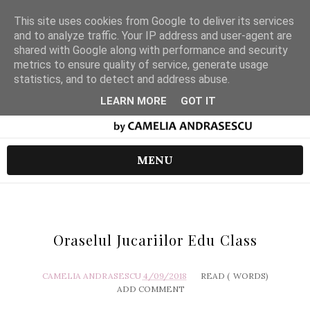
This site uses cookies from Google to deliver its services
and to analyze traffic. Your IP address and user-agent are
shared with Google along with performance and security
metrics to ensure quality of service, generate usage
statistics, and to detect and address abuse.
LEARN MORE
GOT IT
MENU
Oraselul Jucariilor Edu Class
CAMELIA ANDRASESCU
4/09/2018
READ (
WORDS)
ADD COMMENT