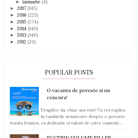
ianuarie
(4)
►
2017
(145)
►
2016
(225)
►
2015
(274)
►
2014
(140)
►
2013
(140)
►
2012
(20)
►
POPULAR POSTS
O vacanta de poveste si un
concurs!
Dragilor, da, chiar asa este! Va voi explica
in randurile urmatoare despre o poveste
tesuta frumos, cu dedicatie si talent de catre oamenii ...
EUCERIN VOLUME FILLER