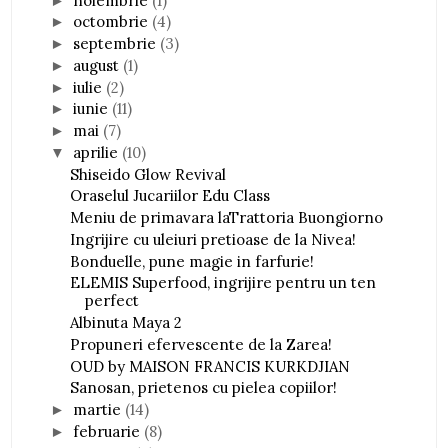
noiembrie
(1)
►
octombrie
(4)
►
septembrie
(3)
►
august
(1)
►
iulie
(2)
►
iunie
(11)
►
mai
(7)
►
aprilie
(10)
▼
Shiseido Glow Revival
Oraselul Jucariilor Edu Class
Meniu de primavara laTrattoria Buongiorno
Ingrijire cu uleiuri pretioase de la Nivea!
Bonduelle, pune magie in farfurie!
ELEMIS Superfood, ingrijire pentru un ten
perfect
Albinuta Maya 2
Propuneri efervescente de la Zarea!
OUD by MAISON FRANCIS KURKDJIAN
Sanosan, prietenos cu pielea copiilor!
martie
(14)
►
februarie
(8)
►