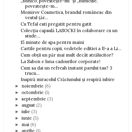
„Bunico, povestește-mi” și „Bunicule,
povestește-m...
Momirov Cosmetics, brandul românesc din
vestul țăr...
Cu Tefal esti pregatit pentru gatit
Colecția capsulă LASOCKI în colaborare cu un
stude...
15 minute de spa pentru maini
Cartile pentru copii, vedetele editiei a II-a a Li...
Cum obții un păr mai mult decât strălucitor?
La Sabon e luna cadourilor corporate!
Cum sa dai un refresh instant parului tau? 3
trucu...
Inspiră miracolul Crăciunului și respiră iubire
noiembrie
(6)
►
octombrie
(1)
►
septembrie
(3)
►
august
(2)
►
iulie
(3)
►
iunie
(5)
►
mai
(6)
►
aprilie
(1)
►