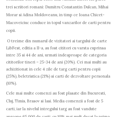
trei scriitori romani: Dumitru Constantin Dulcan, Mihai
Morar si Adina Moldoveanu, in timp ce Ioana Chicet-
Macoveiciuc conduce in topul vanzarilor de carti pentru
copii.
O treime din numarul de vizitatori ai targului de carte
LibFest, editia a II-a, au fost cititori cu varsta cuprinsa
intre 35 si 44 de ani, urmati indeaproape de categoria
cititorilor tineri – 25-34 de ani (20%). Cei mai multi au
achizitionat in cele 4 zile de targ carti pentru copii
(25%), beletristica (21%) si carti de dezvoltare personala
(10%).
Cele mai multe comenzi au fost plasate din Bucuresti,
Cluj, Timis, Brasov si Iasi. Media comenzii a fost de 5
carti, iar la nivelul intregului targ au fost vandute
aproape 65.000 de carti, cu 10% mai mult decat la prima