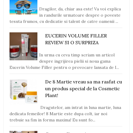
Dragilor, da, chiar asa este! Va voi explica
in randurile urmatoare despre o poveste
tesuta frumos, cu dedicatie si talent de catre oamenii ...
EUCERIN VOLUME FILLER
REVIEW SI O SURPRIZA
In urma cu ceva timp scriam un articol
despre ingrijirea pielii si noua gama
Eucerin Volume Filler pentru o provocare lansata de I...
De 8 Martie vreau sa ma rasfat cu
un produs special de la Cosmetic
Plant!
Dragutelor, am intrat in luna martie, luna
dedicata femeilor! 8 Martie este dupa colt, iar noi
trebuie sa fim in forma maxima! Eu sunt fo...