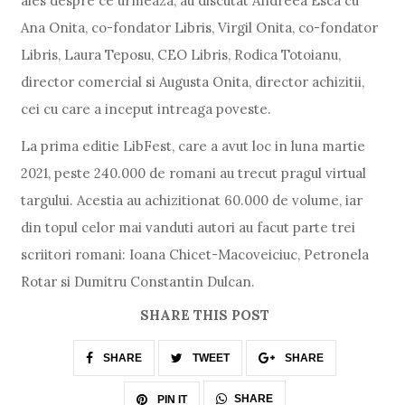
ales despre ce urmeaza, au discutat Andreea Esca cu
Ana Onita, co-fondator Libris, Virgil Onita, co-fondator
Libris, Laura Teposu, CEO Libris, Rodica Totoianu,
director comercial si Augusta Onita, director achizitii,
cei cu care a inceput intreaga poveste.
La prima editie LibFest, care a avut loc in luna martie
2021, peste 240.000 de romani au trecut pragul virtual
targului. Acestia au achizitionat 60.000 de volume, iar
din topul celor mai vanduti autori au facut parte trei
scriitori romani: Ioana Chicet-Macoveiciuc, Petronela
Rotar si Dumitru Constantin Dulcan.
SHARE THIS POST
SHARE
TWEET
SHARE
SHARE
PIN IT