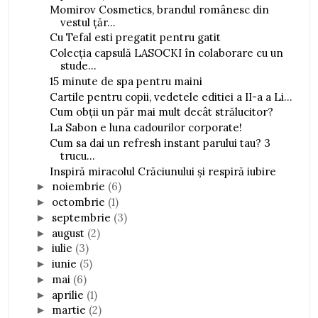
Momirov Cosmetics, brandul românesc din
vestul țăr...
Cu Tefal esti pregatit pentru gatit
Colecția capsulă LASOCKI în colaborare cu un
stude...
15 minute de spa pentru maini
Cartile pentru copii, vedetele editiei a II-a a Li...
Cum obții un păr mai mult decât strălucitor?
La Sabon e luna cadourilor corporate!
Cum sa dai un refresh instant parului tau? 3
trucu...
Inspiră miracolul Crăciunului și respiră iubire
noiembrie
(6)
►
octombrie
(1)
►
septembrie
(3)
►
august
(2)
►
iulie
(3)
►
iunie
(5)
►
mai
(6)
►
aprilie
(1)
►
martie
(2)
►