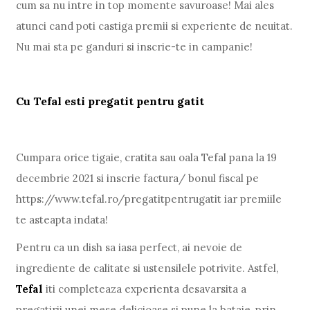
cum sa nu intre in top momente savuroase! Mai ales
atunci cand poti castiga premii si experiente de neuitat.
Nu mai sta pe ganduri si inscrie-te in campanie!
Cu Tefal esti pregatit pentru gatit
Cumpara orice tigaie, cratita sau oala Tefal pana la 19
decembrie 2021 si inscrie factura/ bonul fiscal pe
https://www.tefal.ro/pregatitpentrugatit iar premiile
te asteapta indata!
Pentru ca un dish sa iasa perfect, ai nevoie de
ingrediente de calitate si ustensilele potrivite. Astfel,
Tefal
iti completeaza experienta desavarsita a
pregatirii unei mese delicioase si pune la bataie, prin