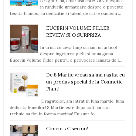
Dragilor, da, chiar asa este! Va voi explica
in randurile urmatoare despre o poveste
tesuta frumos, cu dedicatie si talent de catre oamenii ...
EUCERIN VOLUME FILLER
REVIEW SI O SURPRIZA
In urma cu ceva timp scriam un articol
despre ingrijirea pielii si noua gama
Eucerin Volume Filler pentru o provocare lansata de I...
De 8 Martie vreau sa ma rasfat cu
un produs special de la Cosmetic
Plant!
Dragutelor, am intrat in luna martie, luna
dedicata femeilor! 8 Martie este dupa colt, iar noi
trebuie sa fim in forma maxima! Eu sunt fo...
Concurs Ciserom!