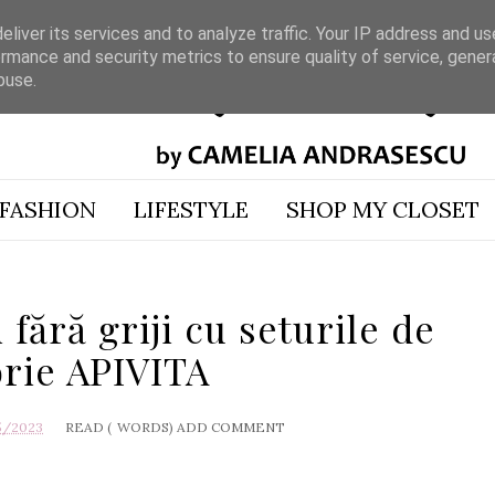
liver its services and to analyze traffic. Your IP address and u
rmance and security metrics to ensure quality of service, gene
buse.
FASHION
LIFESTYLE
SHOP MY CLOSET
 fără griji cu seturile de
orie APIVITA
5/2023
READ (
WORDS)
ADD COMMENT