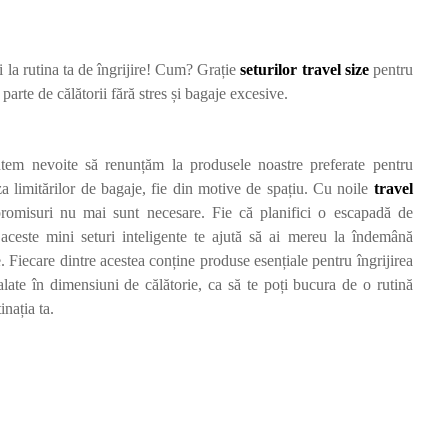
ți la rutina ta de îngrijire! Cum? Grație
seturilor travel size
pentru
 parte de călătorii fără stres și bagaje excesive.
tem nevoite să renunțăm la produsele noastre preferate pentru
auza limitărilor de bagaje, fie din motive de spațiu. Cu noile
travel
romisuri nu mai sunt necesare. Fie că planifici o escapadă de
este mini seturi inteligente te ajută să ai mereu la îndemână
. Fiecare dintre acestea conține produse esențiale pentru îngrijirea
balate în dimensiuni de călătorie, ca să te poți bucura de o rutină
inația ta.