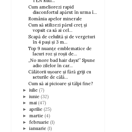
TEN Ruti...
Cum ameliorezi rapid
disconfortul apărut în urma î...
România apelor minerale
Cum să stilizezi părul creț și
vopsit ca să ai cel...
Scapă de celulită și de vergeturi
în 4 pași și 3 m...
Top 9 nuanțe emblematice de
lacuri roz și roșii de...
„No more bad hair days!” Spune
adio zilelor în car...
Călătorii ușoare și fără griji cu
seturile de călă...
Cum să ai picioare și tălpi fine?
iulie
(7)
►
iunie
(32)
►
mai
(47)
►
aprilie
(25)
►
martie
(4)
►
februarie
(1)
►
ianuarie
(1)
►