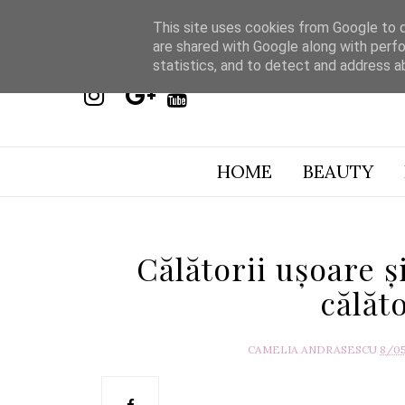
This site uses cookies from Google to de
are shared with Google along with perfo
statistics, and to detect and address a
HOME
BEAUTY
Călătorii ușoare și
călăt
CAMELIA ANDRASESCU
8/0