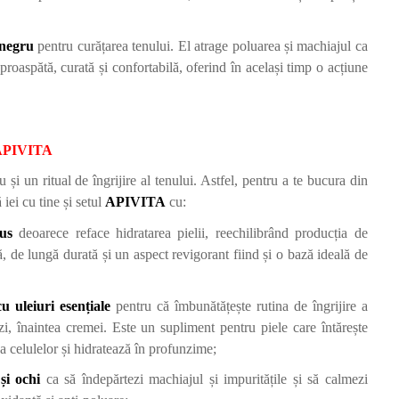
 negru
pentru curățarea tenului. El atrage poluarea și machiajul ca
proaspătă, curată și confortabilă, oferind în același timp o acțiune
i APIVITA
și un ritual de îngrijire al tenului. Astfel, pentru a te bucura din
iei cu tine și setul
APIVITA
cu:
us
deoarece reface hidratarea pielii, reechilibrând producția de
, de lungă durată și un aspect revigorant fiind și o bază ideală de
u uleiuri esențiale
pentru că îmbunătățește rutina de îngrijire a
zi, înaintea cremei. Este un supliment pentru piele care întărește
a celulelor și hidratează în profunzime;
și ochi
ca să îndepărtezi machiajul și impuritățile și să calmezi