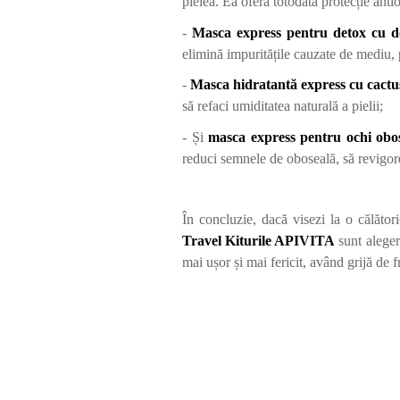
pielea. Ea oferă totodată protecție anti
-
Masca express pentru detox cu d
elimină impuritățile cauzate de mediu, 
-
Masca hidratantă express cu cactu
să refaci umiditatea naturală a pielii;
- Și
masca express pentru ochi obos
reduci semnele de oboseală, să revigore
În concluzie, dacă visezi la o călătorie
Travel Kiturile APIVITA
sunt alegere
mai ușor și mai fericit, având grijă de