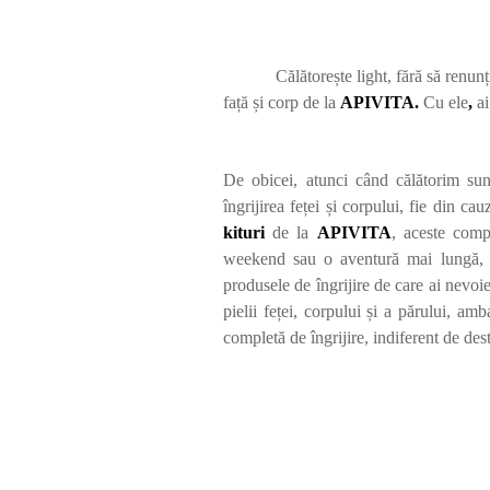
Călătorește light, fără să renun
față și corp de la
APIVITA.
Cu ele
,
ai
De obicei, atunci când călătorim sun
îngrijirea feței și corpului, fie din c
kituri
de la
APIVITA
, aceste comp
weekend sau o aventură mai lungă, ac
produsele de îngrijire de care ai nevoie
pielii feței, corpului și a părului, am
completă de îngrijire, indiferent de dest