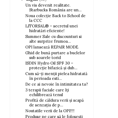
Un vis devenit realitate.
Starbucks România are un...
Noua colecție Back to School de
la CCC
LITORSAL® – secretul unei
hidratări eficiente!
Summer Sale cu discounturi si
alte surprize frumoa...
OPI lansează REPAIR MODE
Ghid de bună purtare a buclelor
sub soarele torid
ISDIN Hydro Oil SPF 30 –
protecție bifazică și dub...
Cum să-ți menții pielea hidratată
în perioada esti...
De ce ai nevoie în intimitatea ta?
3 terapii faciale care îți
echilibrează tenul
Profită de căldura verii și scapă
de senzația de p...
Noutatile verii de la OPI!!!!
Produse pe care să le folosești