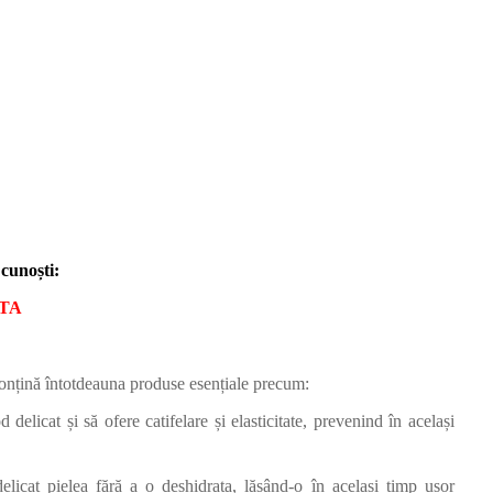
 cunoști:
ITA
conțină întotdeauna produse esențiale precum:
 delicat și să ofere catifelare și elasticitate, prevenind în același
licat pielea fără a o deshidrata, lăsând-o în același timp ușor