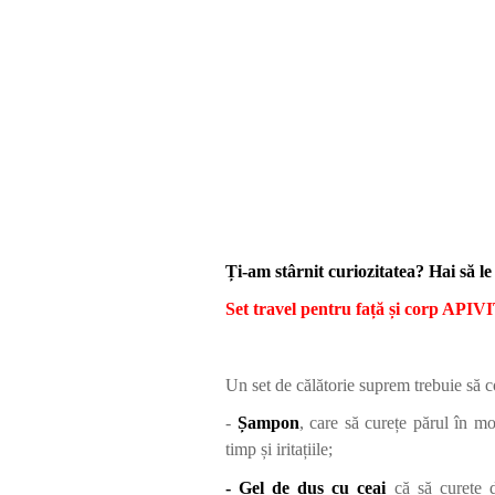
Ți-am stârnit curiozitatea? Hai să le
Set travel pentru față și corp APIV
Un set de călătorie suprem trebuie să 
-
Șampon
, care să curețe părul în mod
timp și iritațiile;
- Gel de duș cu ceai
că să curețe de