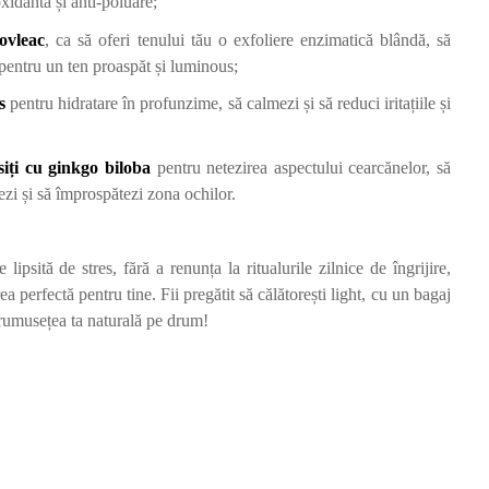
oxidantă și anti-poluare;
ovleac
, ca să oferi tenului tău o exfoliere enzimatică blândă, să
pentru un ten proaspăt și luminous;
s
pentru hidratare în profunzime, să calmezi și să reduci iritațiile și
iți cu ginkgo biloba
pentru netezirea aspectului cearcănelor, să
zi și să împrospătezi zona ochilor.
 lipsită de stres, fără a renunța la ritualurile zilnice de îngrijire,
a perfectă pentru tine. Fii pregătit să călătorești light, cu un bagaj
 frumusețea ta naturală pe drum!