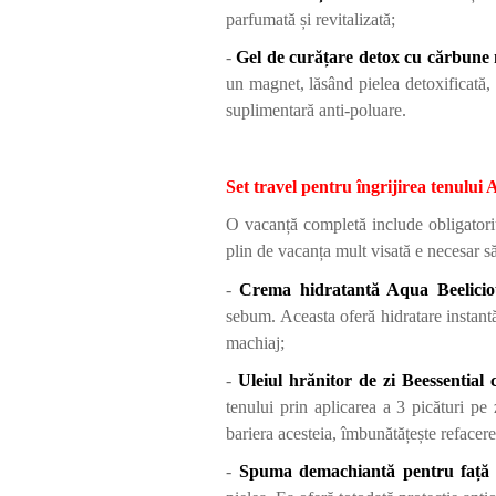
parfumată și revitalizată;
-
Gel de curățare detox cu cărbune
un magnet, lăsând pielea detoxificată, 
suplimentară anti-poluare.
Set travel pentru îngrijirea tenulu
O vacanță completă include obligatoriu 
plin de vacanța mult visată e necesar să 
-
Crema hidratantă Aqua Beelicio
sebum. Aceasta oferă hidratare instantă
machiaj;
-
Uleiul hrănitor de zi Beessential c
tenului prin aplicarea a 3 picături pe 
bariera acesteia, îmbunătățește refacere
-
Spuma demachiantă pentru față 