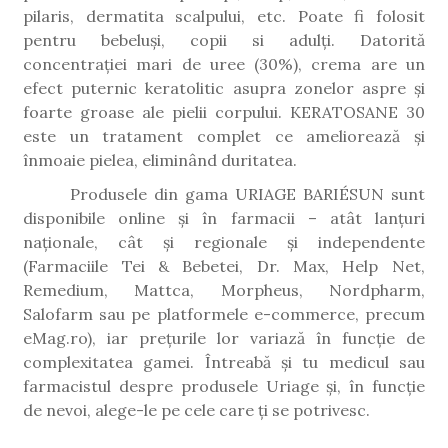
pilaris, dermatita scalpului, etc. Poate fi folosit
pentru bebeluși, copii si adulți.
Datorită
concentrației mari de uree (30%), crema are un
efect puternic keratolitic asupra zonelor aspre și
foarte groase ale pielii corpului. KERATOSANE 30
este un tratament complet ce ameliorează și
înmoaie pielea, eliminând duritatea.
Produsele din gama URIAGE BARIÉSUN sunt
disponibile online și în farmacii – atât lanțuri
naționale, cât și regionale și independente
(Farmaciile Tei & Bebetei, Dr. Max, Help Net,
Remedium, Mattca, Morpheus, Nordpharm,
Salofarm sau pe platformele e-commerce, precum
eMag.ro), iar prețurile lor variază în funcție de
complexitatea gamei. Întreabă și tu medicul sau
farmacistul despre produsele Uriage și, în funcție
de nevoi, alege-le pe cele care ți se potrivesc.