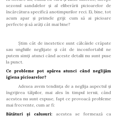
sezonul sandalelor și al eliberării picioarelor de
încărcătura specifică anotimpurilor reci. Ei, bine, tot
acum apar și primele griji: cum să ai picioare
perfecte și să arăți cât mai bine?
Știm cât de inestetice sunt călcâiele crăpate
sau unghiile neglijate și cât de inconfortabil ne
putem simți atunci când aceste detalii nu sunt puse
la punct.
Ce probleme pot apărea atunci când neglijăm
igiena picioarelor?
Adesea avem tendința de a neglija aspectul și
îngrijirea tălpilor, mai ales în timpul iernii, când
acestea nu sunt expuse, fapt ce provoacă probleme
mai frecvente, cum ar fi:
Bătături și calusuri:
acestea se formează ca