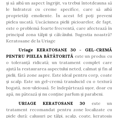
și să aibă un aspect îngrijit, va trebui întotdeauna să
le hidratezi cu creme specifice, care să aibă
proprietăți emoliente. În acest fel poți preveni
pielea uscată. Uscăciunea pielii picioarelor, de fapt,
este o problemă foarte frecventă, care afectează în
principal zona tălpii și călcâiului. Sugestia noastră?
Keratosane de la Uriage
Uriage KERATOSANE 30 - GEL-CREMĂ
PENTRU PIELEA BĂTĂTORITĂ
este un produs cu
o toleranță ridicată; un tratament complet care
ajută la restaurarea aspectului neted, calmat și fin al
pielii, fără zone aspre. Este ideal pentru corp, coate
și scalp. Este un gel-cremă translucid cu o textură
bogată, non-uleioasă. Se îndepărtează ușor, doar cu
apă, nu pătează și nu conține parfum și parabeni.
URIAGE KERATOSANE 30
este un
tratament recomandat pentru zone localizate cu
piele dură: calusuri pe tălpi, scalp, coate, keratosis