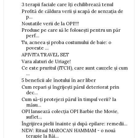
3 terapii faciale care îți echilibrează tenul
Profită de căldura verii și scapă de senzația de
p...
Noutatile verii de la OPI!!!!
Produse pe care să le folosești pentru un păr
perf...
Tu, acneea și proba costumului de baie: o
poveste ...
APIVITA TRAVEL SET
Vara alaturi de Uriage!
Ce este pruritul (ITCH), care sunt cauzele și cum
...
5 beneficii ale înotului în aer liber
Cum repari și îngrijești părul deteriorat prin
dec...
Cum să-ți protejezi părul în timpul verii? Ia
măsu...
OPI lansează colecția OPI Barbie the Movie,
suflet...
Îngrijirea pielii înainte și după epilare: remedii...
NEW: Ritual MAROCAN HAMMAM - o nouă
terapie la Băi...