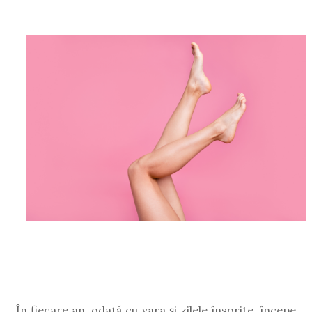
În fiecare an, odată cu vara și zilele însorite, începe