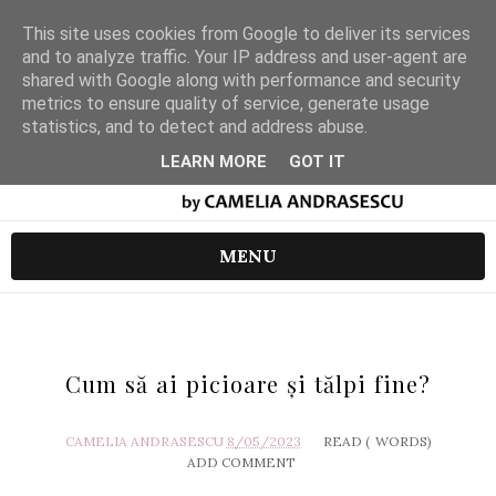
This site uses cookies from Google to deliver its services
and to analyze traffic. Your IP address and user-agent are
shared with Google along with performance and security
metrics to ensure quality of service, generate usage
statistics, and to detect and address abuse.
LEARN MORE
GOT IT
MENU
Cum să ai picioare și tălpi fine?
CAMELIA ANDRASESCU
8/05/2023
READ (
WORDS)
ADD COMMENT