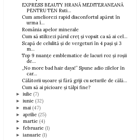
EXPRESS BEAUTY HRANĂ MEDITERANEANĂ
PENTRU TEN Ruti...
Cum ameliorezi rapid disconfortul apărut în
urma î...
România apelor minerale
Cum să stilizezi părul creț și vopsit ca să ai cel...
Scapă de celulită și de vergeturi în 4 pași și 3
m...
Top 9 nuanțe emblematice de lacuri roz și roșii
de...
„No more bad hair days!” Spune adio zilelor în
car...
Călătorii ușoare și fără griji cu seturile de călă...
Cum să ai picioare și tălpi fine?
iulie
(7)
►
iunie
(32)
►
mai
(47)
►
aprilie
(25)
►
martie
(4)
►
februarie
(1)
►
ianuarie
(1)
►