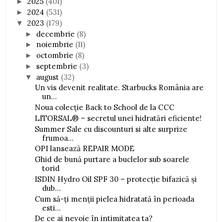
2025
(401)
►
2024
(531)
►
2023
(179)
▼
decembrie
(8)
►
noiembrie
(11)
►
octombrie
(8)
►
septembrie
(3)
►
august
(32)
▼
Un vis devenit realitate. Starbucks România are
un...
Noua colecție Back to School de la CCC
LITORSAL® – secretul unei hidratări eficiente!
Summer Sale cu discounturi si alte surprize
frumoa...
OPI lansează REPAIR MODE
Ghid de bună purtare a buclelor sub soarele
torid
ISDIN Hydro Oil SPF 30 – protecție bifazică și
dub...
Cum să-ți menții pielea hidratată în perioada
esti...
De ce ai nevoie în intimitatea ta?