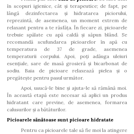
în scopuri igienice, cât și terapeutice; de fapt, pe
lângă dezinfectarea și hidratarea piciorului,
reprezintă, de asemenea, un moment extrem de
relaxant pentru a te răsfăța. În fiecare zi, picioarele
trebuie spălate cu apă caldă și săpun blând. Se
recomandă scufundarea picioarelor în apă cu
temperatura de 37 de grade, asemenea
temperaturii corpului. Apoi, poți adăuga uleiuri
esențiale, sare de masă grosieră și bicarbonat de
sodiu.
Baia de picioare relaxează pielea și o
pregătește pentru pasul următor.
Apoi, usucă-le bine și ajuta-le să rămână moi.
În această etapă este necesar să aplici un produs
hidratant care previne, de asemenea, formarea
calusurilor și a bătăturilor.
Picioarele sănătoase sunt picioare hidratate
Pentru ca picioarele tale să fie moi la atingere