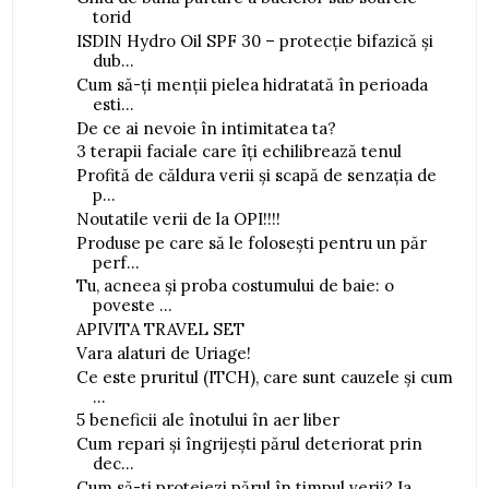
torid
ISDIN Hydro Oil SPF 30 – protecție bifazică și
dub...
Cum să-ți menții pielea hidratată în perioada
esti...
De ce ai nevoie în intimitatea ta?
3 terapii faciale care îți echilibrează tenul
Profită de căldura verii și scapă de senzația de
p...
Noutatile verii de la OPI!!!!
Produse pe care să le folosești pentru un păr
perf...
Tu, acneea și proba costumului de baie: o
poveste ...
APIVITA TRAVEL SET
Vara alaturi de Uriage!
Ce este pruritul (ITCH), care sunt cauzele și cum
...
5 beneficii ale înotului în aer liber
Cum repari și îngrijești părul deteriorat prin
dec...
Cum să-ți protejezi părul în timpul verii? Ia