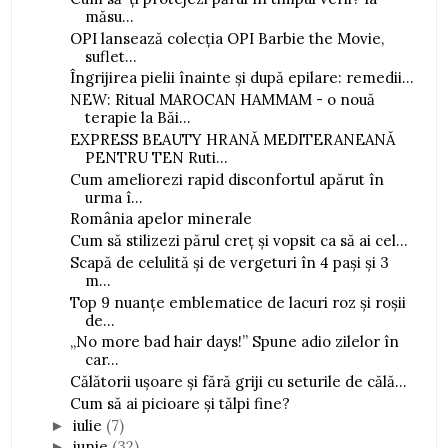
măsu...
OPI lansează colecția OPI Barbie the Movie,
suflet...
Îngrijirea pielii înainte și după epilare: remedii...
NEW: Ritual MAROCAN HAMMAM - o nouă
terapie la Băi...
EXPRESS BEAUTY HRANĂ MEDITERANEANĂ
PENTRU TEN Ruti...
Cum ameliorezi rapid disconfortul apărut în
urma î...
România apelor minerale
Cum să stilizezi părul creț și vopsit ca să ai cel...
Scapă de celulită și de vergeturi în 4 pași și 3
m...
Top 9 nuanțe emblematice de lacuri roz și roșii
de...
„No more bad hair days!” Spune adio zilelor în
car...
Călătorii ușoare și fără griji cu seturile de călă...
Cum să ai picioare și tălpi fine?
iulie
(7)
►
iunie
(32)
►