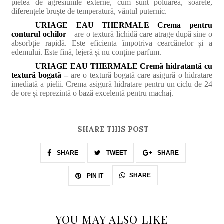
pielea de agresiunile externe, cum sunt poluarea, soarele,
diferențele bruște de temperatură, vântul puternic.
URIAGE EAU THERMALE Crema pentru
conturul ochilor
– are o textură lichidă care atrage după sine o
absorbție rapidă. Este eficienta împotriva cearcănelor și a
edemului. Este fină, lejeră și nu conține parfum.
URIAGE EAU THERMALE Cremă hidratantă cu
textură bogată –
are o textură bogată care asigură o hidratare
imediată a pielii. Crema asigură hidratare pentru un ciclu de 24
de ore și reprezintă o bază excelentă pentru machaj.
SHARE THIS POST
SHARE
TWEET
SHARE
SHARE
PIN IT
YOU MAY ALSO LIKE