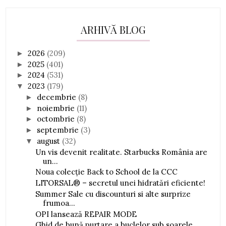
ARHIVĂ BLOG
2026
(209)
►
2025
(401)
►
2024
(531)
►
2023
(179)
▼
decembrie
(8)
►
noiembrie
(11)
►
octombrie
(8)
►
septembrie
(3)
►
august
(32)
▼
Un vis devenit realitate. Starbucks România are
un...
Noua colecție Back to School de la CCC
LITORSAL® – secretul unei hidratări eficiente!
Summer Sale cu discounturi si alte surprize
frumoa...
OPI lansează REPAIR MODE
Ghid de bună purtare a buclelor sub soarele