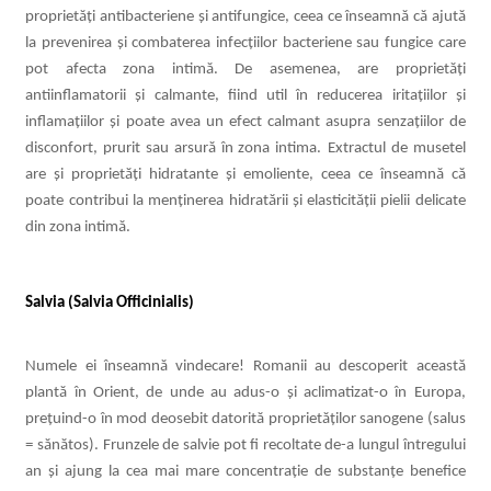
proprietăți antibacteriene și antifungice, ceea ce înseamnă că ajută
la prevenirea și combaterea infecțiilor bacteriene sau fungice care
pot afecta zona intimă. De asemenea, are proprietăți
antiinflamatorii și calmante, fiind util în reducerea iritațiilor și
inflamațiilor și poate avea un efect calmant asupra senzațiilor de
disconfort, prurit sau arsură în zona intima.
Extractul de musetel
are și proprietăți hidratante și emoliente, ceea ce înseamnă că
poate contribui la menținerea hidratării și elasticității pielii delicate
din zona intimă.
Salvia (
Salvia Officinialis
)
Numele ei înseamnă vindecare! Romanii au descoperit această
plantă în Orient, de unde au adus-o și aclimatizat-o în Europa,
prețuind-o în mod deosebit datorită proprietăților sanogene (salus
= sănătos). Frunzele de salvie pot fi recoltate de-a lungul întregului
an și ajung la cea mai mare concentrație de substanțe benefice