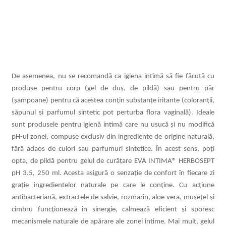
De asemenea, nu se recomandă ca igiena intimă să fie făcută cu
produse pentru corp (gel de duș, de pildă) sau pentru păr
(șampoane) pentru că acestea conțin substanțe iritante (coloranții,
săpunul și parfumul sintetic pot perturba flora vaginală). Ideale
sunt produsele pentru igienă intimă care nu usucă și nu
modific
ă
pH-ul zonei, compuse exclusiv din ingrediente de origine naturală,
fără adaos de culori sau parfumuri sintetice.
În acest sens, poți
opta, de pildă pentru gelul de curățare EVA INTIMA® HERBOSEPT
pH 3.5, 250 ml. Acesta asigură o senza
ție de confort în fiecare zi
grație ingredientelor naturale pe care le conține. Cu acțiune
antibacteriană, extractele de salvie, rozmarin, aloe vera, mușețel și
cimbru funcționează în sinergie, calmează eficient și
sporesc
mecanismele naturale de apărare ale zonei intime
. Mai mult, gelul