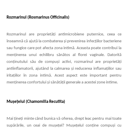
Rozmarinul (
Rosmarinus Officinalis
)
Rozmarinul are proprietăți antimicrobiene puternice, ceea ce
înseamnă că ajută la combaterea și prevenirea infecțiilor bacteriene
sau fungice care pot afecta zona intimă. Aceasta poate contribui la
menținerea unui echilibru sănătos al florei vaginale. Datorită
conținutului său de compuși activi, rozmarinul are proprietăți
antiinflamatorii, ajutând la calmarea și reducerea inflamațiilor sau
iritațiilor în zona intimă. Acest aspect este important pentru
menținerea confortului și sănătății generale a acestei zone intime.
Mușețelul (
Chamomilla Recutita
)
Mai țineți minte când bunica vă oferea, drept leac pentru mai toate
supărările, un ceai de mușețel? Mușețelul conține compuși cu