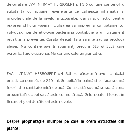
de curățare EVA INTIMA® HERBOSEPT pH 3.5 conține
pantenol, o
substanță cu acțiune regenerantă ce calmează inflamația și
microleziunile de la nivelul mucoaselor, dar și acid lactic pentru
reglarea pH-ului vaginal. Utilizarea sa împreună cu tratamentul
vulvovaginitei de etiologie bacteriană contribuie la un tratament
reușit ș
i la preven
ţie. Curăță delicat, fără să irite sau să producă
alergii. Nu conține agenț
i spumant
̦i precum SLS & SLES care
perturbă
fiziologia zonei.
Nu conț
ine colorant
i sintetici.
EVA INTIMA® HERBOSEPT pH 3.5 se găsește într-un ambalaj
practic cu pompă, de 250 ml.
Se aplică în palmă și se face spumă
folosind o cantitate mică
de ap
ă. Cu această spumă se spală zona
urogenitală și apoi se clătește cu multă apă.
Gelul poate fi folosit în
fiecare zi și ori de câte ori este nevoie.
Despre proprietățile multiple pe care le ofer
ă
extractele din
plante
: