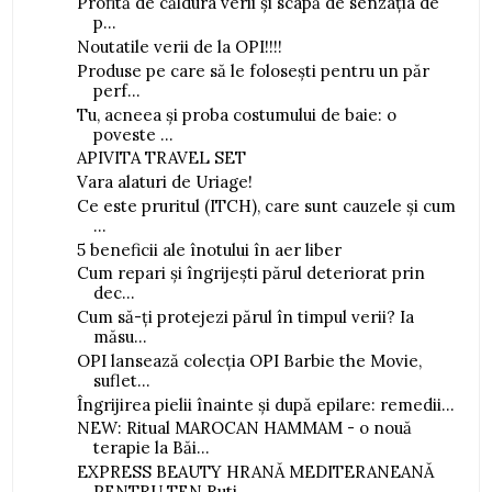
Profită de căldura verii și scapă de senzația de
p...
Noutatile verii de la OPI!!!!
Produse pe care să le folosești pentru un păr
perf...
Tu, acneea și proba costumului de baie: o
poveste ...
APIVITA TRAVEL SET
Vara alaturi de Uriage!
Ce este pruritul (ITCH), care sunt cauzele și cum
...
5 beneficii ale înotului în aer liber
Cum repari și îngrijești părul deteriorat prin
dec...
Cum să-ți protejezi părul în timpul verii? Ia
măsu...
OPI lansează colecția OPI Barbie the Movie,
suflet...
Îngrijirea pielii înainte și după epilare: remedii...
NEW: Ritual MAROCAN HAMMAM - o nouă
terapie la Băi...
EXPRESS BEAUTY HRANĂ MEDITERANEANĂ
PENTRU TEN Ruti...