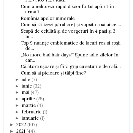
Cum ameliorezi rapid disconfortul apărut în
urma î...
România apelor minerale
Cum să stilizezi părul creț și vopsit ca să ai cel...
Scapă de celulită și de vergeturi în 4 pași și 3
m...
Top 9 nuanțe emblematice de lacuri roz și roșii
de...
„No more bad hair days!” Spune adio zilelor în
car...
Călătorii ușoare și fără griji cu seturile de călă...
Cum să ai picioare și tălpi fine?
iulie
(7)
►
iunie
(32)
►
mai
(47)
►
aprilie
(25)
►
martie
(4)
►
februarie
(1)
►
ianuarie
(1)
►
2022
(107)
►
2021
(44)
►