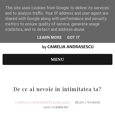
This site uses cookies from Google to deliver its services
and to analyze traffic. Your IP address and user-agent are
shared with Google along with performance and security
metrics to ensure quality of service, generate usage
statistics, and to detect and address abuse.
LEARN MORE
GOT IT
MENU
De ce ai nevoie în intimitatea ta?
CAMELIA ANDRASESCU
8/05/2023
READ (
WORDS)
ADD COMMENT