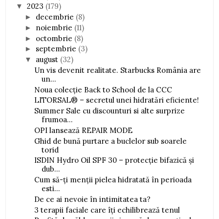
2023
(179)
▼
decembrie
(8)
►
noiembrie
(11)
►
octombrie
(8)
►
septembrie
(3)
►
august
(32)
▼
Un vis devenit realitate. Starbucks România are
un...
Noua colecție Back to School de la CCC
LITORSAL® – secretul unei hidratări eficiente!
Summer Sale cu discounturi si alte surprize
frumoa...
OPI lansează REPAIR MODE
Ghid de bună purtare a buclelor sub soarele
torid
ISDIN Hydro Oil SPF 30 – protecție bifazică și
dub...
Cum să-ți menții pielea hidratată în perioada
esti...
De ce ai nevoie în intimitatea ta?
3 terapii faciale care îți echilibrează tenul