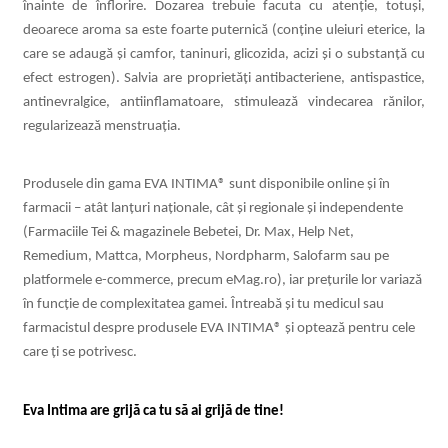
înainte de î
nflorire. Dozarea trebuie facuta cu atenție, totuși,
deoarece aroma sa este foarte puternică (conține uleiuri eterice, la
care se adaugă și camfor, taninuri, glicozida, acizi ș
i o substan
ță cu
efect estrogen). Salvia are propriet
ăți
antibacteri
ene, antispastice,
antinevralgice, antiinflamatoare, stimulează vindecarea rănilor,
regularizează menstruația.
Produsele din gama EVA INTIMA® sunt disponibile online și în
farmacii – atât lanțuri naționale, cât și regionale și independente
(Farmaciile Tei & magazinele Bebetei, Dr. Max, Help Net,
Remedium, Mattca, Morpheus, Nordpharm, Salofarm sau pe
platformele e-commerce, precum eMag.ro), iar prețurile lor variază
în funcție de complexitatea gamei. Întreabă și tu medicul sau
farmacistul despre produsele EVA INTIMA® și optează pentru cele
care ți se potrivesc.
Eva Intima are grijă ca tu să ai grijă de tine!