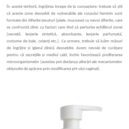
În aceste teritorii, îngrijirea începe de la cunoaștere: trebuie să știi
că aceste zone deosebit de vulnerabile ale corpului feminin sunt
formate din diferite țesuturi (piele, mucoase) cu nevoi diferite, care
se confruntă zilnic cu factori care tind să perturbe echilibrul zonei
(secreții, lenjerie sintetică
, absorbante, lenjerie parfumata
,
costume de baie, colant
̦i etc.). Ca urmare, trebuie să luăm măsuri
de îngrijire ș
i igiena
̆ zilnică deosebite. Avem nevoie de curățare
pentru că secrețiile și mediul cald, închis favorizeaz
ă proliferarea
microorganismelor (acestea pot declanșa alterări ale mecanismelor
obișnuite de apărare prin modificarea pH-ului vaginal).