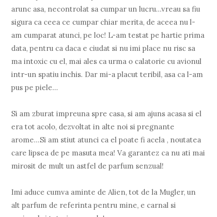
arunc asa, necontrolat sa cumpar un lucru...vreau sa fiu
sigura ca ceea ce cumpar chiar merita, de aceea nu l-
am cumparat atunci, pe loc! L-am testat pe hartie prima
data, pentru ca daca e ciudat si nu imi place nu risc sa
ma intoxic cu el, mai ales ca urma o calatorie cu avionul
intr-un spatiu inchis. Dar mi-a placut teribil, asa ca l-am
pus pe piele...
Si am zburat impreuna spre casa, si am ajuns acasa si el
era tot acolo, dezvoltat in alte noi si pregnante
arome...Si am stiut atunci ca el poate fi acela , noutatea
care lipsea de pe masuta mea! Va garantez ca nu ati mai
mirosit de mult un astfel de parfum senzual!
Imi aduce cumva aminte de Alien, tot de la Mugler, un
alt parfum de referinta pentru mine, e carnal si