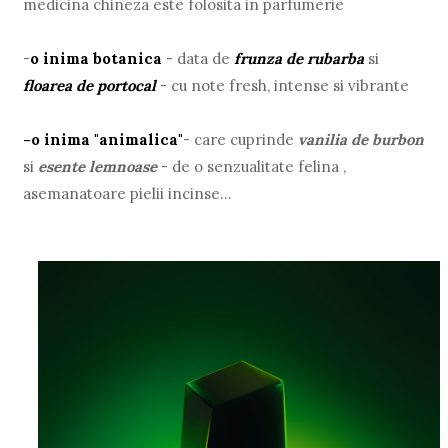
medicina chineza este folosita in parfumerie
-
o inima botanica
-
data de
frunza de rubarba
si
floarea de portocal
- cu note fresh, intense si vibrante
-o inima "animalica"
- care cuprinde
vanilia de burbon
si
esente lemnoase
- de o senzualitate felina ,
asemanatoare pielii incinse...