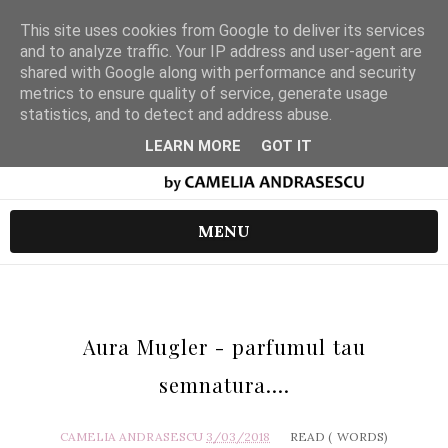
This site uses cookies from Google to deliver its services
and to analyze traffic. Your IP address and user-agent are
shared with Google along with performance and security
metrics to ensure quality of service, generate usage
statistics, and to detect and address abuse.
LEARN MORE
GOT IT
MENU
Aura Mugler - parfumul tau
semnatura....
CAMELIA ANDRASESCU
3/03/2018
READ (
WORDS)