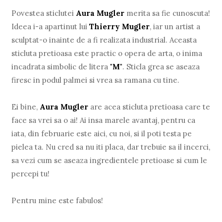
Povestea sticlutei
Aura Mugler
merita sa fie cunoscuta!
Ideea i-a apartinut lui
Thierry Mugler
, iar un artist a
sculptat-o inainte de a fi realizata industrial. Aceasta
sticluta pretioasa este practic o opera de arta, o inima
incadrata simbolic de litera
"M"
. Sticla grea se aseaza
firesc in podul palmei si vrea sa ramana cu tine.
Ei bine,
Aura Mugler
are acea sticluta pretioasa care te
face sa vrei sa o ai! Ai insa marele avantaj, pentru ca
iata, din februarie este aici, cu noi, si il poti testa pe
pielea ta. Nu cred sa nu iti placa, dar trebuie sa il incerci,
sa vezi cum se aseaza ingredientele pretioase si cum le
percepi tu!
Pentru mine este fabulos!