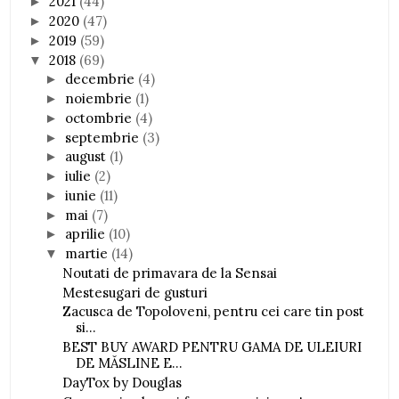
2021
(44)
►
2020
(47)
►
2019
(59)
►
2018
(69)
▼
decembrie
(4)
►
noiembrie
(1)
►
octombrie
(4)
►
septembrie
(3)
►
august
(1)
►
iulie
(2)
►
iunie
(11)
►
mai
(7)
►
aprilie
(10)
►
martie
(14)
▼
Noutati de primavara de la Sensai
Mestesugari de gusturi
Zacusca de Topoloveni, pentru cei care tin post
si...
BEST BUY AWARD PENTRU GAMA DE ULEIURI
DE MĂSLINE E...
DayTox by Douglas