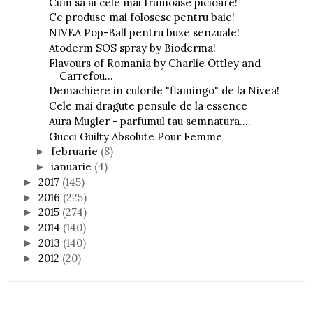
Cum sa ai cele mai frumoase picioare!
Ce produse mai folosesc pentru baie!
NIVEA Pop-Ball pentru buze senzuale!
Atoderm SOS spray by Bioderma!
Flavours of Romania by Charlie Ottley and
Carrefou...
Demachiere in culorile "flamingo" de la Nivea!
Cele mai dragute pensule de la essence
Aura Mugler - parfumul tau semnatura....
Gucci Guilty Absolute Pour Femme
februarie
(8)
►
ianuarie
(4)
►
2017
(145)
►
2016
(225)
►
2015
(274)
►
2014
(140)
►
2013
(140)
►
2012
(20)
►