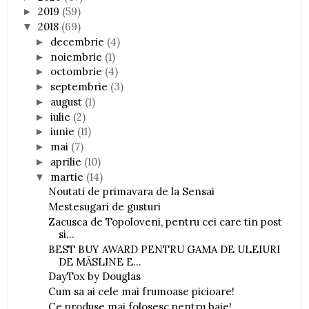
2019
(59)
►
2018
(69)
▼
decembrie
(4)
►
noiembrie
(1)
►
octombrie
(4)
►
septembrie
(3)
►
august
(1)
►
iulie
(2)
►
iunie
(11)
►
mai
(7)
►
aprilie
(10)
►
martie
(14)
▼
Noutati de primavara de la Sensai
Mestesugari de gusturi
Zacusca de Topoloveni, pentru cei care tin post
si...
BEST BUY AWARD PENTRU GAMA DE ULEIURI
DE MĂSLINE E...
DayTox by Douglas
Cum sa ai cele mai frumoase picioare!
Ce produse mai folosesc pentru baie!