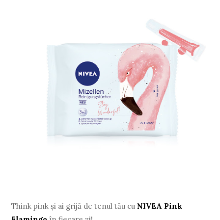
Think pink și ai grijă de tenul tău cu
NIVEA Pink
Flamingo
în fiecare zi!