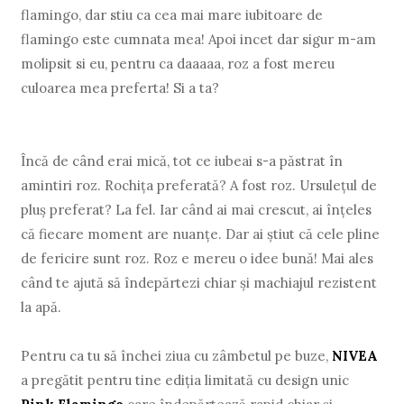
flamingo, dar stiu ca cea mai mare iubitoare de
flamingo este cumnata mea! Apoi incet dar sigur m-am
molipsit si eu, pentru ca daaaaa, roz a fost mereu
culoarea mea preferta! Si a ta?
Încă de când erai mică, tot ce iubeai s-a păstrat în
amintiri roz. Rochița preferată? A fost roz. Ursulețul de
pluș preferat? La fel. Iar când ai mai crescut, ai înțeles
că fiecare moment are nuanțe. Dar ai știut că cele pline
de fericire sunt roz. Roz e mereu o idee bună! Mai ales
când te ajută să îndepărtezi chiar și machiajul rezistent
la apă.
Pentru ca tu să închei ziua cu zâmbetul pe buze,
NIVEA
a pregătit pentru tine ediția limitată cu design unic