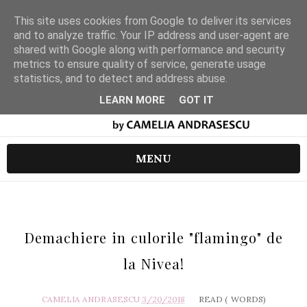
This site uses cookies from Google to deliver its services
and to analyze traffic. Your IP address and user-agent are
shared with Google along with performance and security
metrics to ensure quality of service, generate usage
statistics, and to detect and address abuse.
LEARN MORE
GOT IT
MENU
Demachiere in culorile "flamingo" de
la Nivea!
CAMELIA ANDRASESCU
3/20/2018
READ (
WORDS)