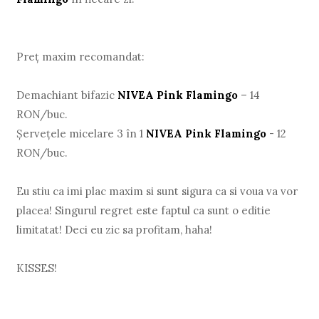
Preț maxim recomandat:
Demachiant bifazic
NIVEA Pink Flamingo
– 14
RON/buc.
Șervețele micelare 3 în 1
NIVEA Pink Flamingo
- 12
RON/buc.
Eu stiu ca imi plac maxim si sunt sigura ca si voua va vor
placea! Singurul regret este faptul ca sunt o editie
limitatat! Deci eu zic sa profitam, haha!
KISSES!