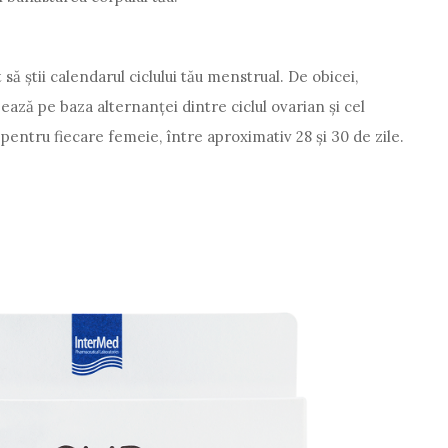
știi calendarul ciclului tău menstrual. De obicei,
zează pe baza alternanței dintre ciclul ovarian și cel
 pentru fiecare femeie, între aproximativ 28 și 30 de zile.