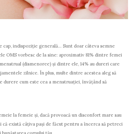
e cap, indispoziție generală… Sunt doar câteva semne
ele OMS vorbesc de la sine: aproximativ 81% dintre femei
i menstrual (dismenoree) și dintre ele, 14% au dureri care
gajamentele zilnice. În plus, multe dintre acestea aleg să
de durere cum este cea a menstruației, învățând să
meie la femeie și, dacă provoacă un disconfort mare sau
ii că există câțiva pași de făcut pentru a încerca să petreci
ii bunăstarea corpului tău.