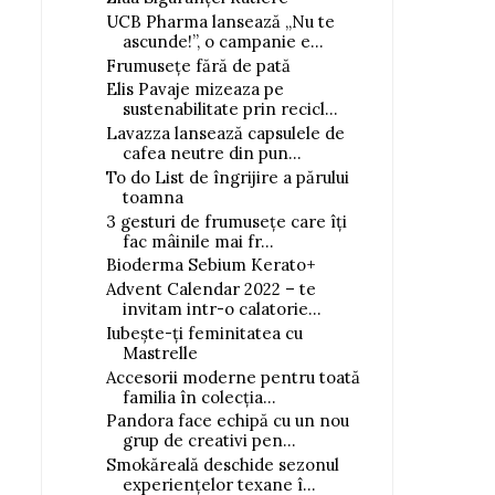
UCB Pharma lansează „Nu te
ascunde!”, o campanie e...
Frumusețe fără de pată
Elis Pavaje mizeaza pe
sustenabilitate prin recicl...
Lavazza lansează capsulele de
cafea neutre din pun...
To do List de îngrijire a părului
toamna
3 gesturi de frumusețe care îți
fac mâinile mai fr...
Bioderma Sebium Kerato+
Advent Calendar 2022 – te
invitam intr-o calatorie...
Iubește-ți feminitatea cu
Mastrelle
Accesorii moderne pentru toată
familia în colecția...
Pandora face echipă cu un nou
grup de creativi pen...
Smokăreală deschide sezonul
experiențelor texane î...