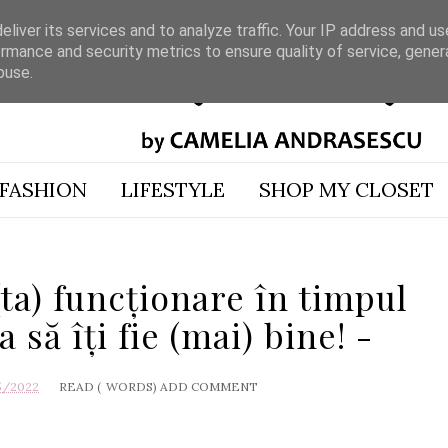
liver its services and to analyze traffic. Your IP address and u
rmance and security metrics to ensure quality of service, gene
buse.
FASHION
LIFESTYLE
SHOP MY CLOSET
ta) funcționare în timpul
 să îți fie (mai) bine! -
5/2022
READ (
WORDS)
ADD COMMENT