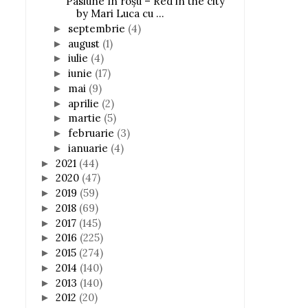
Pasiune în roșu – Red in the city
by Mari Luca cu ...
septembrie
(4)
►
august
(1)
►
iulie
(4)
►
iunie
(17)
►
mai
(9)
►
aprilie
(2)
►
martie
(5)
►
februarie
(3)
►
ianuarie
(4)
►
2021
(44)
►
2020
(47)
►
2019
(59)
►
2018
(69)
►
2017
(145)
►
2016
(225)
►
2015
(274)
►
2014
(140)
►
2013
(140)
►
2012
(20)
►