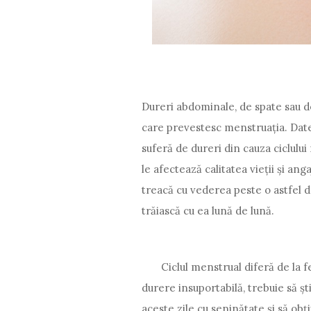
Dureri abdominale, de spate sau d
care prevestesc menstruația. Dat
suferă de dureri din cauza ciclulu
le afectează calitatea vieții și an
treacă cu vederea peste o astfel 
trăiască cu ea lună de lună.
Ciclul menstrual diferă de la fe
durere insuportabilă, trebuie să șt
aceste zile cu seninătate și să obț