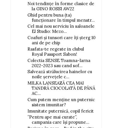
Noi tendințe în forme clasice de
la GINO ROSSI AW22
Ghid pentru buna (ta)
funcționare în timpul menstr...
Cel mai nou serviciu în saloanele
El Studio: Mezo...
Coafuri și tunsori care îți șterg 10
ani de pe chip
Rasfata-te regeste in clubul
Royal Passport Sabon!
Colectia SENSE Toamna-Iarna
2022-2023 sau cand sof...
Salvează strălucirea hainelor cu
noile șervețele c...
MILKA LANSEAZĂ CEA MAI
TANDRĂ CIOCOLATĂ DE PÂNĂ
AC...
Cum putem menține un puternic
sistem imunitar?
Imunitate puternică, copil fericit
”Pentru ape mai curate”,
campania care își propune...