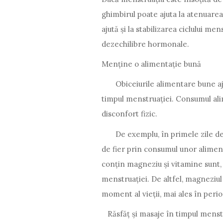
ghimbirul poate ajuta la atenuare
ajută și la stabilizarea ciclului m
dezechilibre hormonale.
Menține o alimentație bună
Obiceiurile alimentare bune ajută 
timpul menstruației. Consumul alim
disconfort fizic.
De exemplu, în primele zile de m
de fier prin consumul unor alimen
conțin magneziu și vitamine sunt
menstruației. De altfel, magneziul 
moment al vieții, mai ales în peri
Răsfăț și masaje în timpul menst