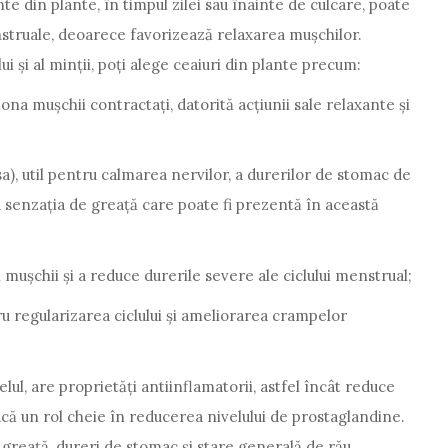
te din plante, în timpul zilei sau înainte de culcare, poate
nstruale, deoarece favorizează relaxarea mușchilor.
i și al minții, poți alege ceaiuri din plante precum:
na mușchii contractați, datorită acțiunii sale relaxante și
a), util pentru calmarea nervilor, a durerilor de stomac de
 senzația de greață care poate fi prezentă în această
 mușchii și a reduce durerile severe ale ciclului menstrual;
u regularizarea ciclului și ameliorarea crampelor
elul, are proprietăți antiinflamatorii, astfel încât reduce
ă un rol cheie în reducerea nivelului de prostaglandine.
greață, dureri de stomac și stare generală de rău,