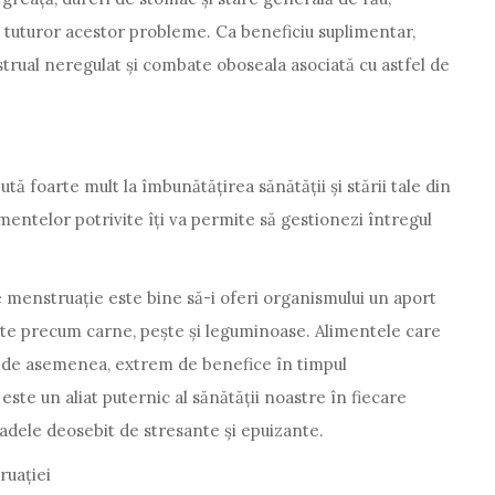
a tuturor acestor probleme. Ca beneficiu suplimentar,
enstrual neregulat și combate oboseala asociată cu astfel de
foarte mult la îmbunătățirea sănătății și stării tale din
entelor potrivite îți va permite să gestionezi întregul
enstruație este bine să-i oferi organismului un aport
te precum carne, pește și leguminoase. Alimentele care
, de asemenea, extrem de benefice în timpul
este un aliat puternic al sănătății noastre în fiecare
oadele deosebit de stresante și epuizante.
ruației