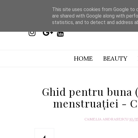
This site uses cookies from Google to de
are shared with Google along with perfo
statistics, and to detect and address a
HOME
BEAUTY
Ghid pentru buna (
menstruației - Ca
CAMELIA ANDRASESCU
10/1