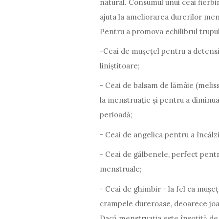
natural. Consumul unui ceai fierbin
ajuta la ameliorarea durerilor me
Pentru a promova echilibrul trupulu
-Ceai de mușețel pentru a detensio
liniștitoare;
- Ceai de balsam de lămâie (meliss
la menstruație și pentru a diminua
perioadă;
- Ceai de angelica pentru a încălzi
- Ceai de gălbenele, perfect pentr
menstruale;
- Ceai de ghimbir - la fel ca mușeț
crampele dureroase, deoarece joac
Dacă menstruația este însoțită de 