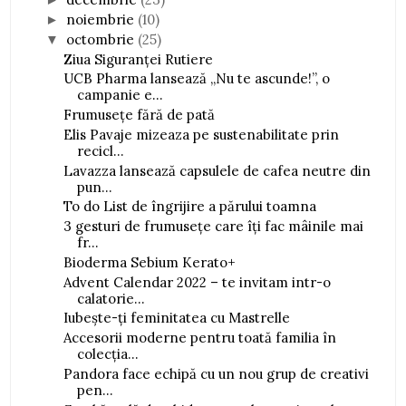
noiembrie
(10)
►
octombrie
(25)
▼
Ziua Siguranței Rutiere
UCB Pharma lansează „Nu te ascunde!”, o
campanie e...
Frumusețe fără de pată
Elis Pavaje mizeaza pe sustenabilitate prin
recicl...
Lavazza lansează capsulele de cafea neutre din
pun...
To do List de îngrijire a părului toamna
3 gesturi de frumusețe care îți fac mâinile mai
fr...
Bioderma Sebium Kerato+
Advent Calendar 2022 – te invitam intr-o
calatorie...
Iubește-ți feminitatea cu Mastrelle
Accesorii moderne pentru toată familia în
colecția...
Pandora face echipă cu un nou grup de creativi
pen...