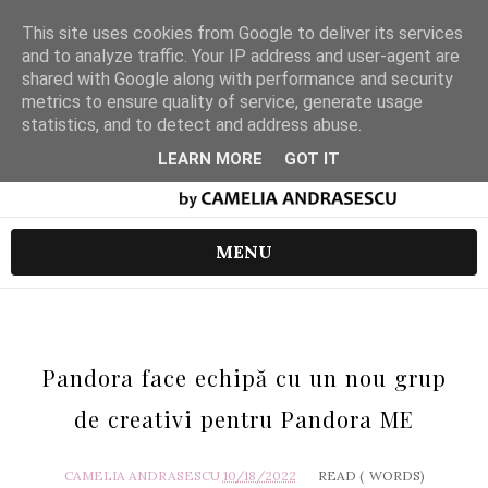
This site uses cookies from Google to deliver its services
and to analyze traffic. Your IP address and user-agent are
shared with Google along with performance and security
metrics to ensure quality of service, generate usage
statistics, and to detect and address abuse.
LEARN MORE
GOT IT
MENU
Pandora face echipă cu un nou grup
de creativi pentru Pandora ME
CAMELIA ANDRASESCU
10/18/2022
READ (
WORDS)