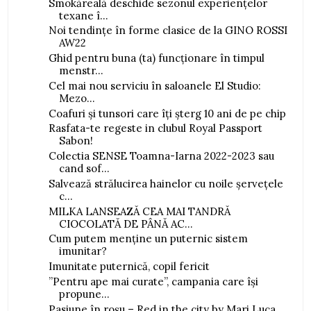
Smokăreală deschide sezonul experiențelor
texane î...
Noi tendințe în forme clasice de la GINO ROSSI
AW22
Ghid pentru buna (ta) funcționare în timpul
menstr...
Cel mai nou serviciu în saloanele El Studio:
Mezo...
Coafuri și tunsori care îți șterg 10 ani de pe chip
Rasfata-te regeste in clubul Royal Passport
Sabon!
Colectia SENSE Toamna-Iarna 2022-2023 sau
cand sof...
Salvează strălucirea hainelor cu noile șervețele
c...
MILKA LANSEAZĂ CEA MAI TANDRĂ
CIOCOLATĂ DE PÂNĂ AC...
Cum putem menține un puternic sistem
imunitar?
Imunitate puternică, copil fericit
”Pentru ape mai curate”, campania care își
propune...
Pasiune în roșu – Red in the city by Mari Luca