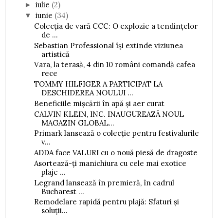
iulie
(2)
►
iunie
(34)
▼
Colecția de vară CCC: O explozie a tendințelor
de ...
Sebastian Professional își extinde viziunea
artistică
Vara, la terasă, 4 din 10 români comandă cafea
rece
TOMMY HILFIGER A PARTICIPAT LA
DESCHIDEREA NOULUI ...
Beneficiile mișcării în apă și aer curat
CALVIN KLEIN, INC. INAUGUREAZĂ NOUL
MAGAZIN GLOBAL...
Primark lansează o colecție pentru festivalurile
v...
ADDA face VALURI cu o nouă piesă de dragoste
Asortează-ți manichiura cu cele mai exotice
plaje ...
Legrand lansează în premieră, în cadrul
Bucharest ...
Remodelare rapidă pentru plajă: Sfaturi și
soluții...