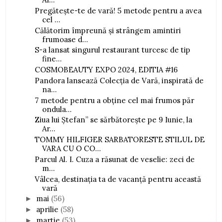
Pregătește-te de vară! 5 metode pentru a avea
cel ...
Călătorim împreună și strângem amintiri
frumoase d...
S-a lansat singurul restaurant turcesc de tip
fine...
COSMOBEAUTY EXPO 2024, EDITIA #16
Pandora lansează Colecţia de Vară, inspirată de
na...
7 metode pentru a obține cel mai frumos păr
ondula...
Ziua lui Ștefan” se sărbătorește pe 9 Iunie, la
Ar...
TOMMY HILFIGER SARBATORESTE STILUL DE
VARA CU O CO...
Parcul Al. I. Cuza a răsunat de veselie: zeci de
m...
Vâlcea, destinația ta de vacanță pentru această
vară
mai
(56)
►
aprilie
(58)
►
martie
(53)
►