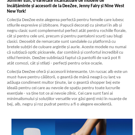
Summer Edit, o varietate încântătoare de modele de
încălțăminte și accesorii de la DeeZee, Jenny Fairy și Nine West
New York!
Colecția DeeZee este alegerea perfectă pentru femeile care iubesc
stilurile expresive și izbitoare. Papucii decorați cu șireturi în alb și
negru clasic sunt complementul perfect atât pentru rochiile florale,
cât și pentru cele uni, precum și pentru pantaloni scurți sau blugi
clasici. Deosebit de remarcate sunt sandalele cu platformă cu
bretele subțiri de culoare argintie și aurie. Aceste modele nu numai
că subțiază optic picioarele, dar combină și confortul incredibil cu
stilul feminin. DeeZee subliniază faptul că pantofii de vară pot fi
atât comozi, cât și stilați - perfecți pentru orice ocazie.
Colecția DeeZee oferă și accesorii interesante. Un rucsac alb este un
must-have pentru călătorii, o geantă de mână neagră cu lanț va
adăuga condiment multor ținute, iar o geantă shopper bej este
ideală pentru cei care au nevoie de spațiu pentru toate lucrurile
esențiale - va ține tot ce ai nevoie zilnic. Cei care sunt fani ai
minimalismului și soluțiilor versatile vor găsi genți mici în nuanțe de
bej, alb, negru și roz pudrat pentru a fi o alegere excelentă.