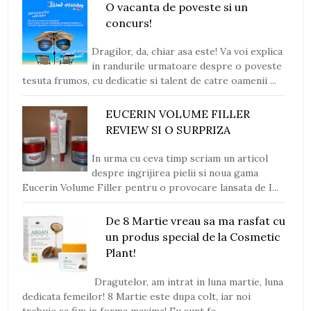
O vacanta de poveste si un
concurs!
Dragilor, da, chiar asa este! Va voi explica
in randurile urmatoare despre o poveste
tesuta frumos, cu dedicatie si talent de catre oamenii ...
EUCERIN VOLUME FILLER
REVIEW SI O SURPRIZA
In urma cu ceva timp scriam un articol
despre ingrijirea pielii si noua gama
Eucerin Volume Filler pentru o provocare lansata de I...
De 8 Martie vreau sa ma rasfat cu
un produs special de la Cosmetic
Plant!
Dragutelor, am intrat in luna martie, luna
dedicata femeilor! 8 Martie este dupa colt, iar noi
trebuie sa fim in forma maxima! Eu sunt fo...