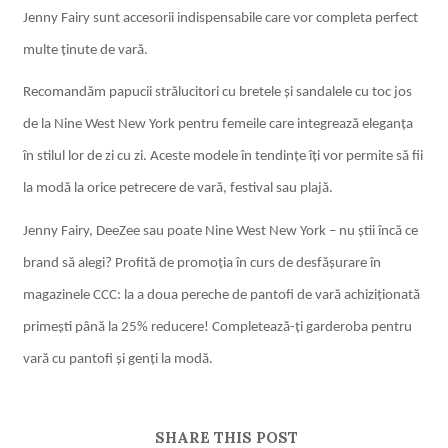
Jenny Fairy sunt accesorii indispensabile care vor completa perfect
multe ținute de vară.
Recomandăm papucii strălucitori cu bretele și sandalele cu toc jos
de la Nine West New York pentru femeile care integrează eleganța
în stilul lor de zi cu zi. Aceste modele în tendințe îți vor permite să fii
la modă la orice petrecere de vară, festival sau plajă.
Jenny Fairy, DeeZee sau poate Nine West New York – nu știi încă ce
brand să alegi? Profită de promoția în curs de desfășurare în
magazinele CCC: la a doua pereche de pantofi de vară achiziționată
primești până la 25% reducere! Completează-ți garderoba pentru
vară cu pantofi și genți la modă.
SHARE THIS POST