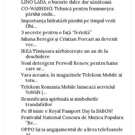
LINO LADA, o bucurie dulce dar sănătoasă
CO-WASHING: Tehnică pentru frumusețea
părului ondu...
Importanța hidratării părului pe timpul verii:
Ghi...
3 secrete pentru o față “fericită”
Iuliana Beregoi și Cristian Porcari au devenit
vec...
IKEA Timișoara sărbătorește un an de la
deschidere
Noul detergent Perwoll Renew, pentru haine
care ar...
Vara aceasta, în magazinele Telekom Mobile ai
totu...
Telekom Romania Mobile lansează serviciul
VoWiFi (...
Semnificatia spirituala si simbolurile
trandafirilor
Pe 18 iunie e Royal Passport Day la SABON!
Festivalul National Concurs de Muzica Populara
”Be...
OPPO își ia angajamentul de a livra telefoanele
AI...