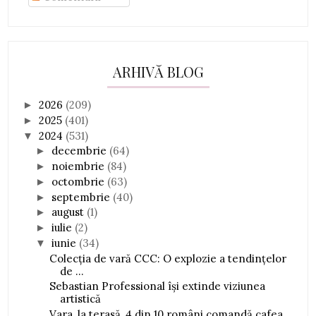
ARHIVĂ BLOG
2026
(209)
►
2025
(401)
►
2024
(531)
▼
decembrie
(64)
►
noiembrie
(84)
►
octombrie
(63)
►
septembrie
(40)
►
august
(1)
►
iulie
(2)
►
iunie
(34)
▼
Colecția de vară CCC: O explozie a tendințelor
de ...
Sebastian Professional își extinde viziunea
artistică
Vara, la terasă, 4 din 10 români comandă cafea