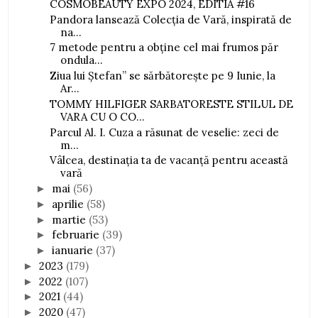
COSMOBEAUTY EXPO 2024, EDITIA #16
Pandora lansează Colecţia de Vară, inspirată de
na...
7 metode pentru a obține cel mai frumos păr
ondula...
Ziua lui Ștefan” se sărbătorește pe 9 Iunie, la
Ar...
TOMMY HILFIGER SARBATORESTE STILUL DE
VARA CU O CO...
Parcul Al. I. Cuza a răsunat de veselie: zeci de
m...
Vâlcea, destinația ta de vacanță pentru această
vară
mai
(56)
►
aprilie
(58)
►
martie
(53)
►
februarie
(39)
►
ianuarie
(37)
►
2023
(179)
►
2022
(107)
►
2021
(44)
►
2020
(47)
►