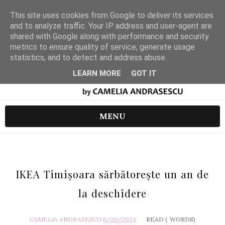
This site uses cookies from Google to deliver its services
and to analyze traffic. Your IP address and user-agent are
shared with Google along with performance and security
metrics to ensure quality of service, generate usage
statistics, and to detect and address abuse.
LEARN MORE
GOT IT
MENU
IKEA Timișoara sărbătorește un an de
la deschidere
CAMELIA ANDRASESCU
6/20/2024
READ (
WORDS)