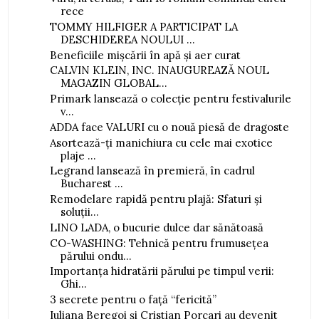
rece
TOMMY HILFIGER A PARTICIPAT LA
DESCHIDEREA NOULUI ...
Beneficiile mișcării în apă și aer curat
CALVIN KLEIN, INC. INAUGUREAZĂ NOUL
MAGAZIN GLOBAL...
Primark lansează o colecție pentru festivalurile
v...
ADDA face VALURI cu o nouă piesă de dragoste
Asortează-ți manichiura cu cele mai exotice
plaje ...
Legrand lansează în premieră, în cadrul
Bucharest ...
Remodelare rapidă pentru plajă: Sfaturi și
soluții...
LINO LADA, o bucurie dulce dar sănătoasă
CO-WASHING: Tehnică pentru frumusețea
părului ondu...
Importanța hidratării părului pe timpul verii:
Ghi...
3 secrete pentru o față “fericită”
Iuliana Beregoi și Cristian Porcari au devenit