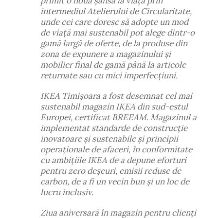
primit o nouă șansă la viață prin
intermediul Atelierului de Circularitate,
unde cei care doresc să adopte un mod
de viață mai sustenabil pot alege dintr-o
gamă largă de oferte, de la produse din
zona de expunere a magazinului și
mobilier final de gamă până la articole
returnate sau cu mici imperfecțiuni.
IKEA Timișoara a fost desemnat cel mai
sustenabil magazin IKEA din sud-estul
Europei, certificat BREEAM. Magazinul a
implementat standarde de construcție
inovatoare și sustenabile și principii
operaționale de afaceri, în conformitate
cu ambițiile IKEA de a depune eforturi
pentru zero deșeuri, emisii reduse de
carbon, de a fi un vecin bun și un loc de
lucru inclusiv.
Ziua aniversară în magazin pentru clienți