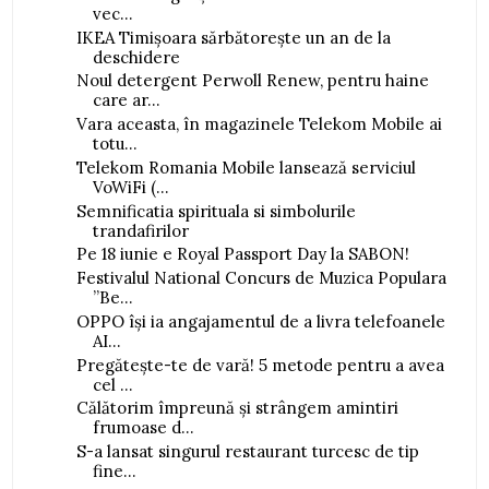
vec...
IKEA Timișoara sărbătorește un an de la
deschidere
Noul detergent Perwoll Renew, pentru haine
care ar...
Vara aceasta, în magazinele Telekom Mobile ai
totu...
Telekom Romania Mobile lansează serviciul
VoWiFi (...
Semnificatia spirituala si simbolurile
trandafirilor
Pe 18 iunie e Royal Passport Day la SABON!
Festivalul National Concurs de Muzica Populara
”Be...
OPPO își ia angajamentul de a livra telefoanele
AI...
Pregătește-te de vară! 5 metode pentru a avea
cel ...
Călătorim împreună și strângem amintiri
frumoase d...
S-a lansat singurul restaurant turcesc de tip
fine...