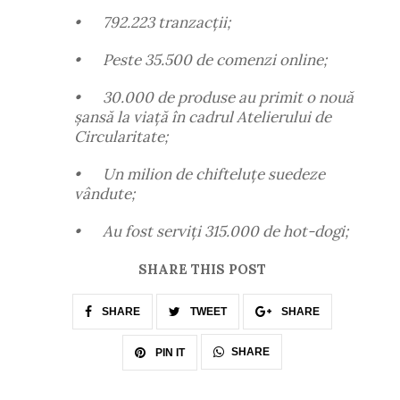
•
792.223 tranzacții;
•
Peste 35.500 de comenzi online;
•
30.000 de produse au primit o nouă
șansă la viață în cadrul Atelierului de
Circularitate;
•
Un milion de chifteluțe suedeze
vândute;
•
Au fost serviți 315.000 de hot-dogi;
SHARE THIS POST
SHARE
TWEET
SHARE
SHARE
PIN IT