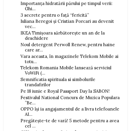
Importanța hidratării părului pe timpul verii:
Ghi...
3 secrete pentru o față “fericită”
Iuliana Beregoi și Cristian Porcari au devenit
vec...
IKEA Timișoara sărbătorește un an de la
deschidere
Noul detergent Perwoll Renew, pentru haine
care ar...
Vara aceasta, în magazinele Telekom Mobile ai
totu...
Telekom Romania Mobile lansează serviciul
VoWiFi (...
Semnificatia spirituala si simbolurile
trandafirilor
Pe 18 iunie e Royal Passport Day la SABON!
Festivalul National Concurs de Muzica Populara
”Be...
OPPO își ia angajamentul de a livra telefoanele
AI...
Pregătește-te de vară! 5 metode pentru a avea
cel ...