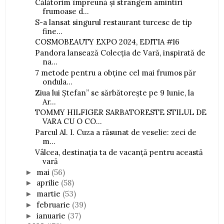
Călătorim împreună și strângem amintiri
frumoase d...
S-a lansat singurul restaurant turcesc de tip
fine...
COSMOBEAUTY EXPO 2024, EDITIA #16
Pandora lansează Colecţia de Vară, inspirată de
na...
7 metode pentru a obține cel mai frumos păr
ondula...
Ziua lui Ștefan” se sărbătorește pe 9 Iunie, la
Ar...
TOMMY HILFIGER SARBATORESTE STILUL DE
VARA CU O CO...
Parcul Al. I. Cuza a răsunat de veselie: zeci de
m...
Vâlcea, destinația ta de vacanță pentru această
vară
mai
(56)
►
aprilie
(58)
►
martie
(53)
►
februarie
(39)
►
ianuarie
(37)
►