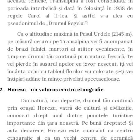
această temelie, Transalpina a fost consolidată în
perioada interbelică și dată în folosință în 1938 de
regele Carol al II-lea. Și astfel s-a ales cu
pseudonimul de „Drumul Regelui”!
Cu o altitudine maximă în Pasul Urdele (2145 m),
pe măsură ce urci pe Transalpina vei fi acompaniat
de brazi falnici, martori ai atâtor evenimente, în
timp ce drumul tău continuă prin natura feerică. Te
vei pierde în susurul apelor cu izvor nesecat, îți vei
încânta ochii cu tabloul florilor viu colorate și-ți vei
întipări adânc în minte priveliști spectaculoase.
2.
Horezu - un valoros centru etnografic
Din natură, mai departe, drumul tău continuă
prin orașul Horezu, vatră de cultură și civilizație,
cunoscut drept unul dintre punctele turistice
importante din țara noastră. Pe bună dreptate! Și
asta deoarece, Horezu este cunoscut ca centru
etnografic și ca un vechi centru de ceramică