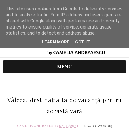
This site uses cookies from Google to deliver its services
and to analyze traffic. Your IP address and user-agent are
shared with Google along with performance and security
metrics to ensure quality of service, generate usage
statistics, and to detect and address abuse.
LEARN MORE
GOT IT
MENU
Vâlcea, destinația ta de vacanță pentru
această vară
CAMELIA ANDRASESCU
6/06/2024
READ (
WORDS)