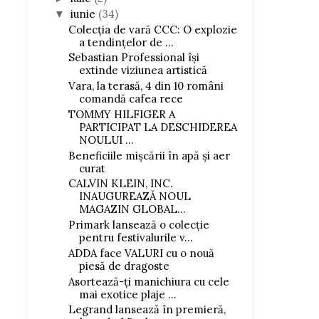
iunie
(34)
▼
Colecția de vară CCC: O explozie
a tendințelor de ...
Sebastian Professional își
extinde viziunea artistică
Vara, la terasă, 4 din 10 români
comandă cafea rece
TOMMY HILFIGER A
PARTICIPAT LA DESCHIDEREA
NOULUI ...
Beneficiile mișcării în apă și aer
curat
CALVIN KLEIN, INC.
INAUGUREAZĂ NOUL
MAGAZIN GLOBAL...
Primark lansează o colecție
pentru festivalurile v...
ADDA face VALURI cu o nouă
piesă de dragoste
Asortează-ți manichiura cu cele
mai exotice plaje ...
Legrand lansează în premieră,