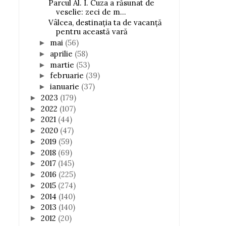
Parcul Al. I. Cuza a răsunat de
veselie: zeci de m...
Vâlcea, destinația ta de vacanță
pentru această vară
mai
(56)
►
aprilie
(58)
►
martie
(53)
►
februarie
(39)
►
ianuarie
(37)
►
2023
(179)
►
2022
(107)
►
2021
(44)
►
2020
(47)
►
2019
(59)
►
2018
(69)
►
2017
(145)
►
2016
(225)
►
2015
(274)
►
2014
(140)
►
2013
(140)
►
2012
(20)
►