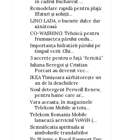
în cadrul Bucharest ...
Remodelare rapidă pentru plajă:
Sfaturi și soluții...
LINO LADA, o bucurie dulce dar
sănătoasă
CO-WASHING: Tehnică pentru
frumusețea părului ondu...
Importanța hidratării părului pe
timpul verii: Ghi...
3 secrete pentru o față “fericită”
Iuliana Beregoi și Cristian
Porcari au devenit vec...
IKEA Timișoara sărbătorește un
an de la deschidere
Noul detergent Perwoll Renew,
pentru haine care ar...
Vara aceasta, în magazinele
Telekom Mobile ai totu...
Telekom Romania Mobile
lansează serviciul VoWiFi (...
Semnificatia spirituala si
simbolurile trandafirilor
Pe 18 iunie e Royal Passport Day