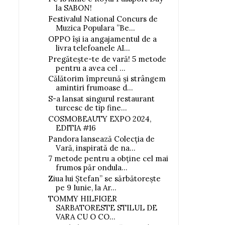
la SABON!
Festivalul National Concurs de
Muzica Populara ”Be...
OPPO își ia angajamentul de a
livra telefoanele AI...
Pregătește-te de vară! 5 metode
pentru a avea cel ...
Călătorim împreună și strângem
amintiri frumoase d...
S-a lansat singurul restaurant
turcesc de tip fine...
COSMOBEAUTY EXPO 2024,
EDITIA #16
Pandora lansează Colecţia de
Vară, inspirată de na...
7 metode pentru a obține cel mai
frumos păr ondula...
Ziua lui Ștefan” se sărbătorește
pe 9 Iunie, la Ar...
TOMMY HILFIGER
SARBATORESTE STILUL DE
VARA CU O CO...