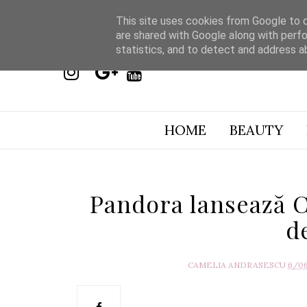
This site uses cookies from Google to de
are shared with Google along with perfo
statistics, and to detect and address a
HOME
BEAUTY
Pandora lansează Co
d
CAMELIA ANDRASESCU
6/0