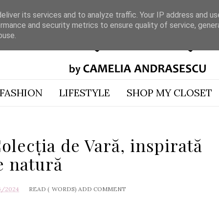
liver its services and to analyze traffic. Your IP address and u
rmance and security metrics to ensure quality of service, gene
buse.
FASHION
LIFESTYLE
SHOP MY CLOSET
lecţia de Vară, inspirată
e natură
6/2024
READ (
WORDS)
ADD COMMENT