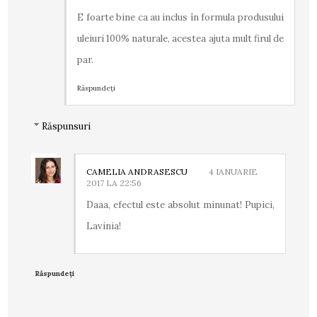
E foarte bine ca au inclus în formula produsului
uleiuri 100% naturale, acestea ajuta mult firul de
par.
Răspundeți
Răspunsuri
CAMELIA ANDRASESCU
4 IANUARIE
2017 LA 22:56
Daaa, efectul este absolut minunat! Pupici,
Lavinia!
Răspundeți