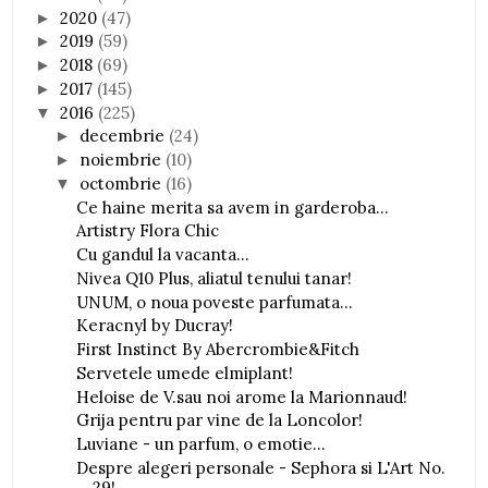
2020
(47)
►
2019
(59)
►
2018
(69)
►
2017
(145)
►
2016
(225)
▼
decembrie
(24)
►
noiembrie
(10)
►
octombrie
(16)
▼
Ce haine merita sa avem in garderoba...
Artistry Flora Chic
Cu gandul la vacanta...
Nivea Q10 Plus, aliatul tenului tanar!
UNUM, o noua poveste parfumata...
Keracnyl by Ducray!
First Instinct By Abercrombie&Fitch
Servetele umede elmiplant!
Heloise de V.sau noi arome la Marionnaud!
Grija pentru par vine de la Loncolor!
Luviane - un parfum, o emotie...
Despre alegeri personale - Sephora si L'Art No.
29!