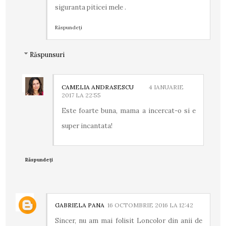
siguranta piticei mele .
Răspundeți
Răspunsuri
CAMELIA ANDRASESCU
4 IANUARIE
2017 LA 22:55
Este foarte buna, mama a incercat-o si e
super incantata!
Răspundeți
GABRIELA PANA
16 OCTOMBRIE 2016 LA 12:42
Sincer, nu am mai folisit Loncolor din anii de