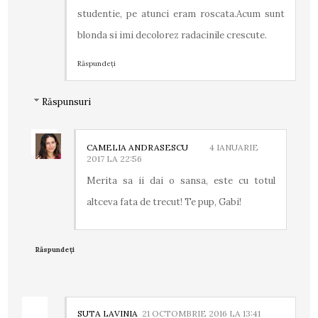
studentie, pe atunci eram roscata.Acum sunt
blonda si imi decolorez radacinile crescute.
Răspundeți
Răspunsuri
CAMELIA ANDRASESCU
4 IANUARIE
2017 LA 22:56
Merita sa ii dai o sansa, este cu totul
altceva fata de trecut! Te pup, Gabi!
Răspundeți
SUTA LAVINIA
21 OCTOMBRIE 2016 LA 13:41