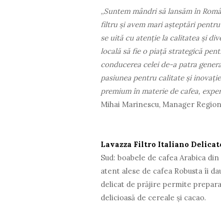
„
Suntem mândri să lansăm în Româ
filtru și avem mari așteptări pentru
se uită cu atenție la calitatea și di
locală să fie o piață strategică pen
conducerea celei de-a patra generați
pasiunea pentru calitate și inova
premium în materie de cafea, expe
Mihai Marinescu, Manager Regiona
Lavazza Filtro Italiano Delicat
Sud: boabele de cafea Arabica din B
atent alese de cafea Robusta îi dau
delicat de prăjire permite preparar
delicioasă de cereale și cacao.