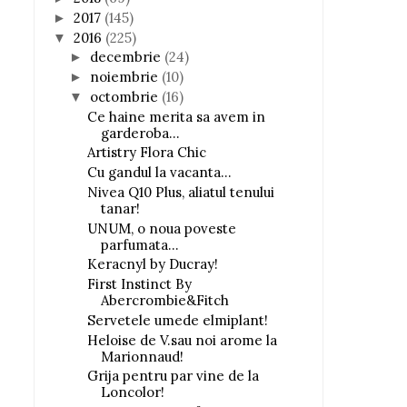
2017
(145)
►
2016
(225)
▼
decembrie
(24)
►
noiembrie
(10)
►
octombrie
(16)
▼
Ce haine merita sa avem in
garderoba...
Artistry Flora Chic
Cu gandul la vacanta...
Nivea Q10 Plus, aliatul tenului
tanar!
UNUM, o noua poveste
parfumata...
Keracnyl by Ducray!
First Instinct By
Abercrombie&Fitch
Servetele umede elmiplant!
Heloise de V.sau noi arome la
Marionnaud!
Grija pentru par vine de la
Loncolor!