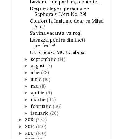
Luviane - un parfum, o emotie...
Despre alegeri personale -
Sephora si L'Art No. 29!
Confort la Inaltime doar cu Mihai
Albu!
Sa vina vacanta, va rog!
Lavazza, pentru dimineti
perfecte!
Ce produse MUFE iubesc
septembrie
(14)
►
august
(7)
►
iulie
(28)
►
iunie
(16)
►
mai
(8)
►
aprilie
(6)
►
martie
(34)
►
februarie
(36)
►
ianuarie
(26)
►
2015
(274)
►
2014
(140)
►
2013
(140)
►