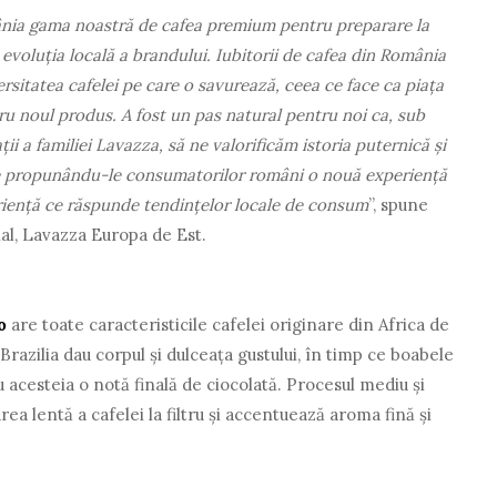
nia gama noastră de cafea premium pentru preparare la
 evoluția locală a brandului. Iubitorii de cafea din România
versitatea cafelei pe care o savurează, ceea ce face ca piața
tru noul produs. A fost un pas natural pentru noi ca, sub
i a familiei Lavazza, să ne valorificăm istoria puternică și
ție propunându-le consumatorilor români o nouă experiență
riență ce răspunde tendințelor locale de consum
”, spune
l, Lavazza Europa de Est.
o
are toate caracteristicile cafelei originare din Africa de
razilia dau corpul și dulceața gustului, în timp ce boabele
 acesteia o notă finală de ciocolată. Procesul mediu și
ea lentă a cafelei la filtru și accentuează aroma fină și