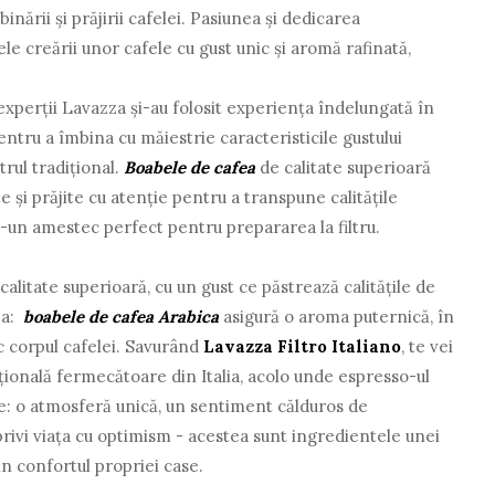
inării și prăjirii cafelei. Pasiunea și dedicarea
le creării unor cafele cu gust unic și aromă rafinată,
 experții Lavazza și-au folosit experiența îndelungată în
pentru a îmbina cu măiestrie caracteristicile gustului
trul tradițional.
Boabele de cafea
de calitate superioară
 și prăjite cu atenție pentru a transpune calitățile
un amestec perfect pentru prepararea la filtru.
 calitate superioară, cu un gust ce păstrează calitățile de
za:
boabele de cafea Arabica
asigură o aroma puternică, în
 corpul cafelei. Savurând
Lavazza Filtro Italiano
, te vei
țională fermecătoare din Italia, acolo unde espresso-ul
ie: o atmosferă unică, un sentiment călduros de
a privi viața cu optimism - acestea sunt ingredientele unei
in confortul propriei case.