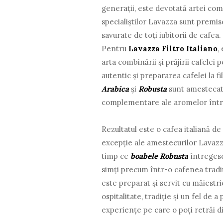
generații, este devotată artei comb
specialiștilor Lavazza sunt premise
savurate de toți iubitorii de cafea.
Pentru
Lavazza Filtro Italiano
,
arta combinării și prăjirii cafelei 
autentic și prepararea cafelei la fil
Arabica
și
Robusta
sunt amestecate
complementare ale aromelor într-
Rezultatul este o cafea italiană de
excepție ale amestecurilor Lavaz
timp ce
boabele Robusta
întregesc
simți precum într-o cafenea tradi
este preparat și servit cu măiestr
ospitalitate, tradiție și un fel de 
experiențe pe care o poți retrăi d