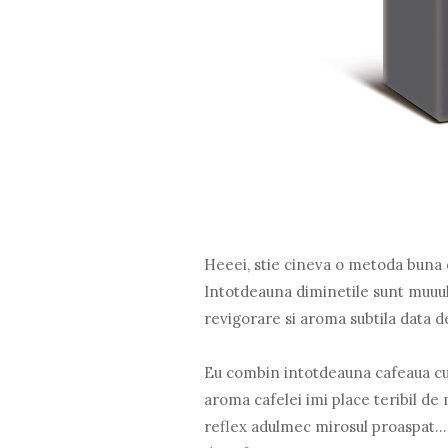
Heeei, stie cineva o metoda buna d
Intotdeauna diminetile sunt muuult
revigorare si aroma subtila data d
Eu combin intotdeauna cafeaua cu m
aroma cafelei imi place teribil de
reflex adulmec mirosul proaspat..