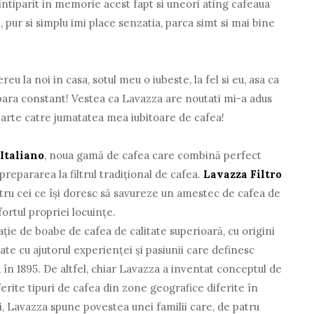
ntiparit in memorie acest fapt si uneori ating cafeaua
 pur si simplu imi place senzatia, parca simt si mai bine
 la noi in casa, sotul meu o iubeste, la fel si eu, asa ca
para constant! Vestea ca Lavazza are noutati mi-a adus
arte catre jumatatea mea iubitoare de cafea!
 Italiano
, noua gamă de cafea care combină perfect
 prepararea la filtrul tradițional de cafea.
Lavazza Filtro
tru cei ce își doresc să savureze un amestec de cafea de
ortul propriei locuințe.
ie de boabe de cafea de calitate superioară, cu origini
ate cu ajutorul experienței și pasiunii care definesc
 în 1895. De altfel, chiar Lavazza a inventat conceptul de
erite tipuri de cafea din zone geografice diferite în
zi, Lavazza spune povestea unei familii care, de patru