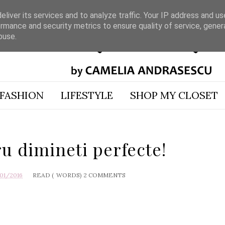
liver its services and to analyze traffic. Your IP address and u
rmance and security metrics to ensure quality of service, gene
buse.
FASHION
LIFESTYLE
SHOP MY CLOSET
u dimineti perfecte!
01/2016
READ (
WORDS)
2 COMMENTS