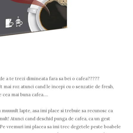
e a te trezi dimineata fara sa bei o cafea?????
 mai roz atunci cand le incepi cu o senzatie de fresh,
e cea mai buna cafea....
uuuult lapte, asa imi place si trebuie sa recunosc ca
 mult! Atunci cand deschid punga de cafea, ca un gest
.Pe vremuri imi placea sa imi trec degetele peste boabele