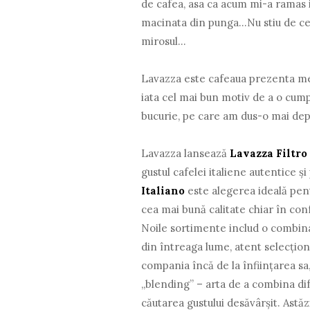
de cafea, asa ca acum mi-a ramas i
macinata din punga...Nu stiu de ce,
mirosul...
Lavazza este cafeaua prezenta mereu
iata cel mai bun motiv de a o cum
bucurie, pe care am dus-o mai dep
Lavazza lansează
Lavazza Filtro
gustul cafelei italiene autentice și
Italiano
este alegerea ideală pen
cea mai bună calitate chiar în conf
Noile sortimente includ o combinaț
din întreaga lume, atent selecțion
compania încă de la înființarea sa,
„blending” – arta de a combina dif
căutarea gustului desăvârșit. Astă