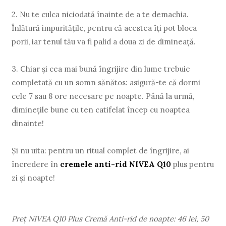
2.
Nu te culca niciodată înainte de a te demachia.
Înlătură impurităţile, pentru că acestea îți pot bloca
porii, iar tenul tău va fi palid a doua zi de dimineaţă.
3.
Chiar și cea mai bună îngrijire din lume trebuie
completată cu un somn sănătos: asigură-te că dormi
cele 7 sau 8 ore necesare pe noapte. Până la urmă,
diminețile bune cu ten catifelat încep cu noaptea
dinainte!
Şi nu uita: pentru un ritual complet de îngrijire, ai
încredere în
cremele anti-rid NIVEA Q10
plus pentru
zi și noapte!
Preţ NIVEA Q10 Plus Cremă Anti-rid de noapte: 46 lei, 50