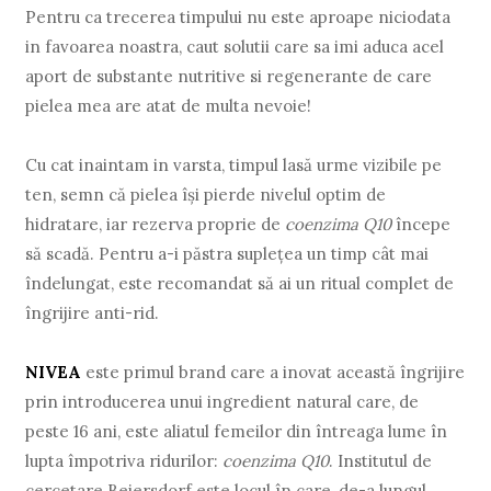
Pentru ca trecerea timpului nu este aproape niciodata
in favoarea noastra, caut solutii care sa imi aduca acel
aport de substante nutritive si regenerante de care
pielea mea are atat de multa nevoie!
Cu cat inaintam in varsta, timpul lasă urme vizibile pe
ten, semn că pielea își pierde nivelul optim de
hidratare, iar rezerva proprie de
coenzima Q10
începe
să scadă. Pentru a-i păstra suplețea un timp cât mai
îndelungat, este recomandat să ai un ritual complet de
îngrijire anti-rid.
NIVEA
este primul brand care a inovat această îngrijire
prin introducerea unui ingredient natural care, de
peste 16 ani, este aliatul femeilor din întreaga lume în
lupta împotriva ridurilor:
coenzima Q10
. Institutul de
cercetare Beiersdorf este locul în care, de-a lungul