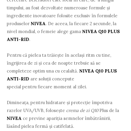
timpului, au fost dezvoltate numeroase formule şi
ingrediente inovatoare folosite exclusiv în formulele
produselor
NIVEA
. De aceea, la fiecare 2 secunde, la
nivel mondial, o femeie alege gama
NIVEA Q10 PLUS
ANTI-RID
.
Pentru că pielea ta trăieşte în acelaşi ritm cu tine,
îngrijirea de zi și cea de noapte trebuie să se
completeze optim una cu cealaltă.
NIVEA Q10 PLUS
ANTI-RID
are soluţii concepute
special pentru fiecare moment al zilei.
Dimineaţa, pentru hidratare şi protecţie împotriva
razelor UVA/UVB, foloseşte
crema de zi Q10
Plus de la
NIVEA
ce previne apariţia semnelor îmbătrânirii,
lăsând pielea fermă şi catifelată.