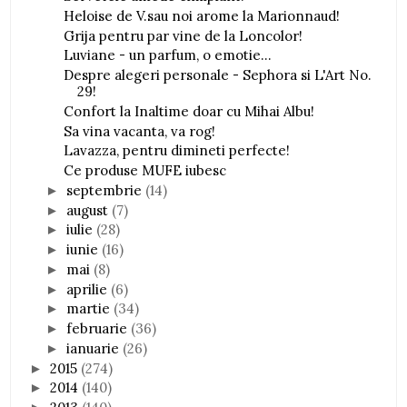
Heloise de V.sau noi arome la Marionnaud!
Grija pentru par vine de la Loncolor!
Luviane - un parfum, o emotie...
Despre alegeri personale - Sephora si L'Art No.
29!
Confort la Inaltime doar cu Mihai Albu!
Sa vina vacanta, va rog!
Lavazza, pentru dimineti perfecte!
Ce produse MUFE iubesc
septembrie
(14)
►
august
(7)
►
iulie
(28)
►
iunie
(16)
►
mai
(8)
►
aprilie
(6)
►
martie
(34)
►
februarie
(36)
►
ianuarie
(26)
►
2015
(274)
►
2014
(140)
►