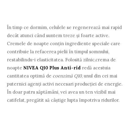
În timp ce dormim, celulele se regenerează mai rapid
decât atunci când suntem treze şi foarte active.
Cremele de noapte conţin ingrediente speciale care
contribuie la refacerea pielii în timpul somnului,
restabilindu-i elasticitatea. Folosită zilnic,crema de
noapte
NIVEA Q10 Plus Anti-rid
redă acestuia
cantitatea optimă de
coenzimă Q10
, unul din cei mai
puternici agenți activi necesari producţiei de energie.
În doar patru săptămâni, vei avea un ten vizibil mai
catifelat, pregătit să câştige lupta împotriva ridurilor.