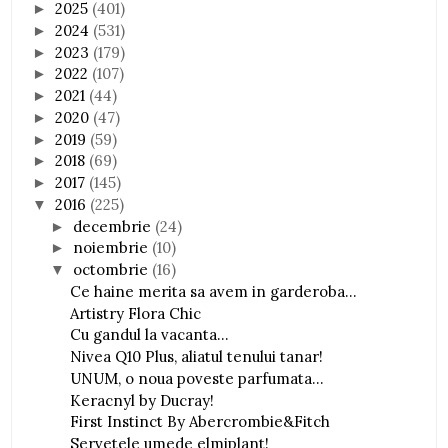
2025
(401)
►
2024
(531)
►
2023
(179)
►
2022
(107)
►
2021
(44)
►
2020
(47)
►
2019
(59)
►
2018
(69)
►
2017
(145)
►
2016
(225)
▼
decembrie
(24)
►
noiembrie
(10)
►
octombrie
(16)
▼
Ce haine merita sa avem in garderoba...
Artistry Flora Chic
Cu gandul la vacanta...
Nivea Q10 Plus, aliatul tenului tanar!
UNUM, o noua poveste parfumata...
Keracnyl by Ducray!
First Instinct By Abercrombie&Fitch
Servetele umede elmiplant!