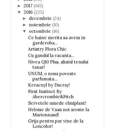
2017
(145)
►
2016
(225)
▼
decembrie
(24)
►
noiembrie
(10)
►
octombrie
(16)
▼
Ce haine merita sa avem in
garderoba...
Artistry Flora Chic
Cu gandul la vacanta...
Nivea Q10 Plus, aliatul tenului
tanar!
UNUM, o noua poveste
parfumata...
Keracnyl by Ducray!
First Instinct By
Abercrombie&Fitch
Servetele umede elmiplant!
Heloise de V.sau noi arome la
Marionnaud!
Grija pentru par vine de la
Loncolor!