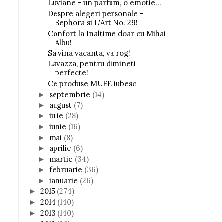
Luviane - un parfum, o emotie...
Despre alegeri personale -
Sephora si L'Art No. 29!
Confort la Inaltime doar cu Mihai
Albu!
Sa vina vacanta, va rog!
Lavazza, pentru dimineti
perfecte!
Ce produse MUFE iubesc
septembrie
(14)
►
august
(7)
►
iulie
(28)
►
iunie
(16)
►
mai
(8)
►
aprilie
(6)
►
martie
(34)
►
februarie
(36)
►
ianuarie
(26)
►
2015
(274)
►
2014
(140)
►
2013
(140)
►