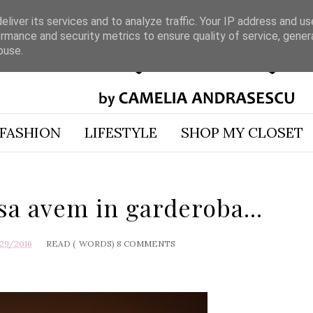
liver its services and to analyze traffic. Your IP address and u
rmance and security metrics to ensure quality of service, gene
buse.
FASHION
LIFESTYLE
SHOP MY CLOSET
sa avem in garderoba...
29/2016
READ (
WORDS)
8 COMMENTS