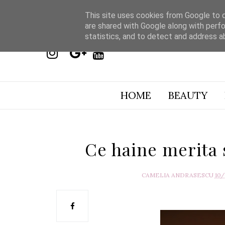
This site uses cookies from Google to de
are shared with Google along with perfo
statistics, and to detect and address a
HOME
BEAUTY
Ce haine merita 
CAMELIA ANDRASESCU
10/