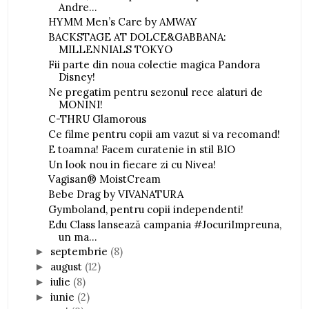
Andre...
HYMM Men’s Care by AMWAY
BACKSTAGE AT DOLCE&GABBANA:
MILLENNIALS TOKYO
Fii parte din noua colectie magica Pandora
Disney!
Ne pregatim pentru sezonul rece alaturi de
MONINI!
C-THRU Glamorous
Ce filme pentru copii am vazut si va recomand!
E toamna! Facem curatenie in stil BIO
Un look nou in fiecare zi cu Nivea!
Vagisan® MoistCream
Bebe Drag by VIVANATURA
Gymboland, pentru copii independenti!
Edu Class lansează campania #JocuriImpreuna,
un ma...
septembrie
(8)
►
august
(12)
►
iulie
(8)
►
iunie
(2)
►