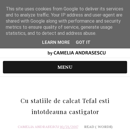
This site uses cookies from Google to deliver its services
and to analyze traffic. Your IP address and user-agent are
shared with Google along with performance and security
metrics to ensure quality of service, generate usage
statistics, and to detect and address abuse.
LEARN MORE
GOT IT
MENU
Cu statiile de calcat Tefal esti
intotdeauna castigator
CAMELIA ANDRASESCU
10/21/2017
READ (
WORDS)