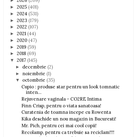
2026
(209)
►
2025
(401)
►
2024
(531)
►
2023
(179)
►
2022
(107)
►
2021
(44)
►
2020
(47)
►
2019
(59)
►
2018
(69)
►
2017
(145)
▼
decembrie
(2)
►
noiembrie
(1)
►
octombrie
(35)
▼
Cupio : produse star pentru un look tomnatic
inten...
Rejuvenare vaginala - CO2RE Intima
Finn Crisp, pentru o viata sanatoasa!
Curatenia de toamna incepe cu Rowenta
Kika deschide un nou magazin in Bucuresti!
Mr. Pich, pentru cei mai cool copii!
Recolamp, pentru ca trebuie sa reciclam!!!!