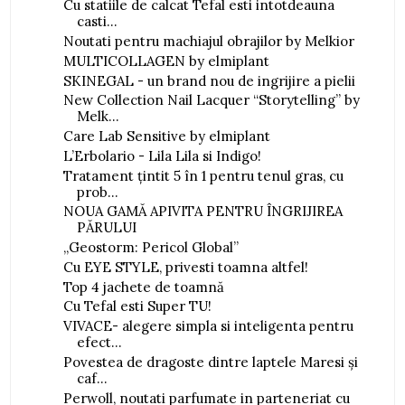
Cu statiile de calcat Tefal esti intotdeauna
casti...
Noutati pentru machiajul obrajilor by Melkior
MULTICOLLAGEN by elmiplant
SKINEGAL - un brand nou de ingrijire a pielii
New Collection Nail Lacquer “Storytelling” by
Melk...
Care Lab Sensitive by elmiplant
L’Erbolario - Lila Lila si Indigo!
Tratament ţintit 5 în 1 pentru tenul gras, cu
prob...
NOUA GAMĂ APIVITA PENTRU ÎNGRIJIREA
PĂRULUI
,,Geostorm: Pericol Global”
Cu EYE STYLE, privesti toamna altfel!
Top 4 jachete de toamnă
Cu Tefal esti Super TU!
VIVACE- alegere simpla si inteligenta pentru
efect...
Povestea de dragoste dintre laptele Maresi și
caf...
Perwoll, noutati parfumate in parteneriat cu